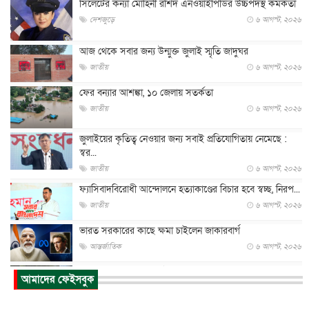
সিলেটের কন্যা মোহিনী রশিদ এনওয়াইপিডির উচ্চপদস্থ কর্মকর্তা
দেশজুড়ে
৬ আগস্ট, ২০২৬
আজ থেকে সবার জন্য উন্মুক্ত জুলাই স্মৃতি জাদুঘর
জাতীয়
৬ আগস্ট, ২০২৬
ফের বন্যার আশঙ্কা, ১০ জেলায় সতর্কতা
জাতীয়
৬ আগস্ট, ২০২৬
জুলাইয়ের কৃতিত্ব নেওয়ার জন্য সবাই প্রতিযোগিতায় নেমেছে :
স্বর...
জাতীয়
৬ আগস্ট, ২০২৬
ফ্যাসিবাদবিরোধী আন্দোলনে হত্যাকাণ্ডের বিচার হবে স্বচ্ছ, নিরপ...
জাতীয়
৬ আগস্ট, ২০২৬
ভারত সরকারের কাছে ক্ষমা চাইলেন জাকারবার্গ
আন্তর্জাতিক
৬ আগস্ট, ২০২৬
আকাশে ট্রাম্পের হেলিকপ্টার ও যাত্রীবাহী বিমান মুখোমুখি, তদন্...
আমাদের ফেইসবুক
আন্তর্জাতিক
৬ আগস্ট, ২০২৬