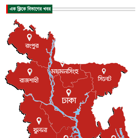
হিরোশিমায় বোমা হামলার ৮১ বছর, অস্ত্রমুক্ত বিশ্বের আহ্বান জা...
এক ক্লিকে বিভাগের খবর
আন্তর্জাতিক
৬ আগস্ট, ২০২৬
যুক্তরাষ্ট্রে পারিবারিক সংঘাতে বন্দুক হামলা, নিহত ৩
আন্তর্জাতিক
৬ আগস্ট, ২০২৬
টি-টোয়েন্টি ইতিহাসের সর্বোচ্চ রানের মালিক এখন জস বাটলার
খেলাধুলা
৬ আগস্ট, ২০২৬
বস্তিতে কেটেছে শৈশব, আজ মুম্বাইয়ে দুই বাড়ির মালিক
বিনোদন
৬ আগস্ট, ২০২৬
যুক্তরাজ্যে বসবাসরত জাতীয়তাবাদী কুলাউড়াবাসীর মত বিনিময়
সভা...
ইউকে কমিউনিটি
৫ আগস্ট, ২০২৬
প্রধানমন্ত্রীকে সৌদি আরব সফরের আমন্ত্রণ
জাতীয়
৫ আগস্ট, ২০২৬
জুলাই গণ-অভ্যুত্থান দিবস আজ, স্মরণে দেশজুড়ে কর্মসূচি
জাতীয়
৫ আগস্ট, ২০২৬
জনগণ পরিবর্তন চেয়েছে বলেই জুলাই আন্দোলন সফল :