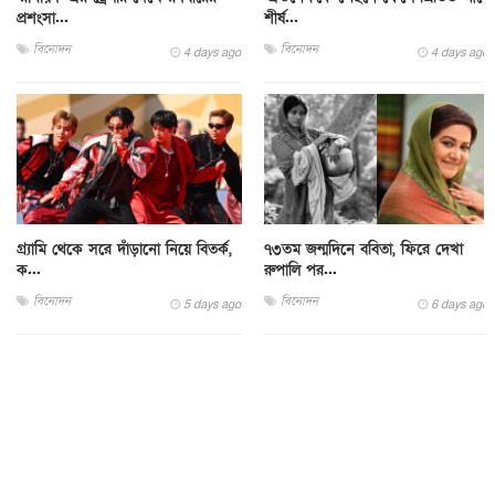
প্রশংসা...
শীর্ষ...
বিনোদন
বিনোদন
4 days ago
4 days ago
গ্র্যামি থেকে সরে দাঁড়ানো নিয়ে বিতর্ক,
৭৩তম জন্মদিনে ববিতা, ফিরে দেখা
ক...
রুপালি পর...
বিনোদন
বিনোদন
5 days ago
6 days ago