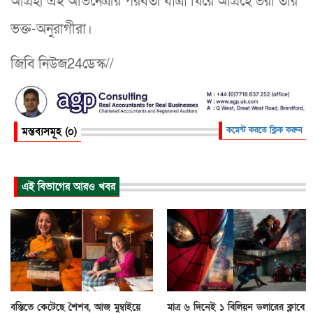
আগ্রহী এই অভিনেত্রীর পরবর্তী যাত্রা ঘিরে আগ্রহে ভরা তার
ভক্ত-অনুরাগীরা।
জিবি নিউজ24ডেস্ক//
মন্তব্যসমূহ (০)
কমেন্ট করতে ক্লিক করুন
এই বিভাগের আরও খবর
বস্তিতে কেটেছে শৈশব, আজ মুম্বাইয়ে
মাত্র ৬ দিনেই ১ বিলিয়ন ডলারের ক্লাবে