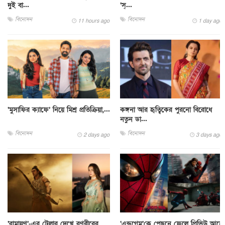
দুই বা...
‘স্...
বিনোদন
বিনোদন
11 hours ago
1 day ago
‘মুসাফির ক্যাফে’ নিয়ে মিশ্র প্রতিক্রিয়া,...
কঙ্গনা আর হৃত্বিকের পুরনো বিরোধে
নতুন ডা...
বিনোদন
বিনোদন
2 days ago
3 days ago
‘রামায়ণ’-এর ট্রেলার দেখে রণবীরের
‘এন্ডগেম’কে পেছনে ফেলে প্রিভিউ আয়ে