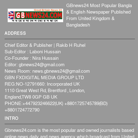
GBnews24 Most Popular Bangla
& English Newspaper Published
From United Kingdom &
Bangladesh
ADDRESS
Chief Editor & Publisher | Rakib H Ruhel
Sub-Editor : Laboni Hussain
Co-Founder : Nira Hussain
Editor:
gbnews24@gmail.com
News Room:
news.gbnews24@gmail.com
GBN FXDIGITAL MEDIA GROUP LTD
REG:NO-12791660: Incorporated UK
1110 Great West Rd, Brentford , London,
England,TW8 0GP GB UK
PHONE:+447923246622(UK) +8801725745789(BD)
+8801724772790
INTRO
Gbnews24.com is the most popular and owned journalists based
online news daily and news agency which broadcast from United