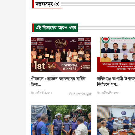
মন্তব্যসমূহ (০)
এই বিভাগের আরও খবর
শ্রীমঙ্গলে ওয়ালটন ক্যাবলসের বার্ষিক
জকিগঞ্জে আগামী উপজে
ডিলা...
নির্বাচনে সম...
মৌলভীবাজার
মৌলভীবাজার
2 weeks ago