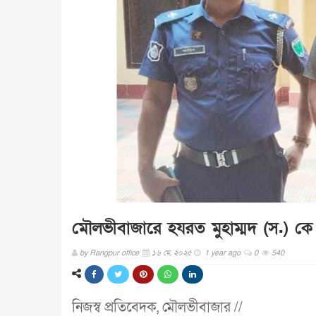
মৌলভীবাজারে হযরত মুহাম্মদ (স.) কে ন
by
Rangpur office
১৬ মে, ২০২৫
1 year ago
0
540
নিজস্ব প্রতিবেদক, মৌলভীবাজার //