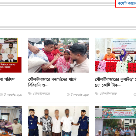
কমেন্ট করতে
লা পরিষদ
মৌলভীবাজারে বন্যার্তদের মাঝে
মৌলভীবাজারের কুলাউড়া
বিরিয়ানি ও...
৯৮ কোটি টাক...
মৌলভীবাজার
মৌলভীবাজার
3 weeks ago
3 weeks ago