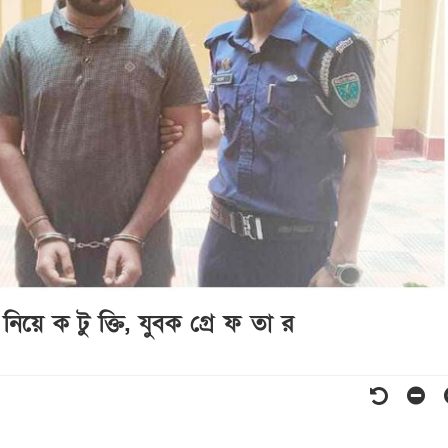
িয়ে ক টু ক্তি, যুবক গ্রে ফ তা র