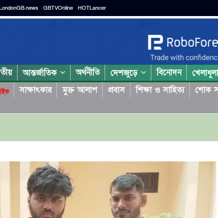
LondonGB.news
GBTVOnline
HOTLancer
াতীয়
অর্থনীতি
বিনোদন
আন্তর্জাতিক
দেশজুড়ে
খেলাধুল
সাক্ষাৎকার
মুক্ত আলাপ
প্রবাস
শিক্ষা ও সাহিত্য
শোক স
াইভ