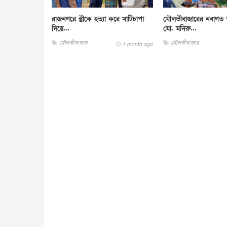
রাজনগরে স্ত্রীকে হত্যা করে মাটিচাপা
মৌলভীবাজারের নবাগত প
দিয়ে...
মো. মনিরু...
মৌলভীবাজার
মৌলভীবাজার
1 month ago