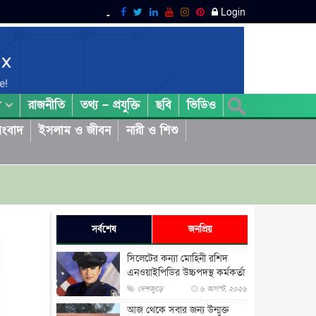
Login
রাজনীতি
তথ্য – প্রযুক্তি
ছবি
ভিডিও
া
ংবাদ
ইসলাম ও জীবন
নারী ও শিশু
সর্বশেষ
জনপ্রিয়
সিলেটের কন্যা মোহিনী রশিদ
এনওয়াইপিডির উচ্চপদস্থ কর্মকর্তা
দেশজুড়ে
৬ আগস্ট, ২০২৬
আজ থেকে সবার জন্য উন্মুক্ত