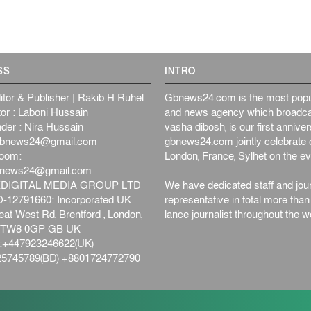
SS
INTRO
itor & Publisher | Rakib H Ruhel
Gbnews24.com is the most popul
or : Laboni Hussain
and news agency which broadca
der : Nira Hussain
vasha dibosh, is our first anniv
bnews24@gmail.com
gbnews24.com jointly celebrate o
oom:
London, France, Sylhet on the ev
bnews24@gmail.com
DIGITAL MEDIA GROUP LTD
We have dedicated staff and jour
12791660: Incorporated UK
representative in total more tha
at West Rd, Brentford , London,
lance journalist throughout the wo
d,TW8 0GP GB UK
+447923246622(UK)
5745789(BD) +8801724772790