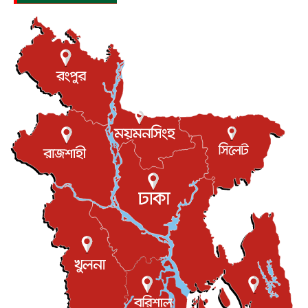
আন্তর্জাতিক
৮ আগস্ট, ২০২৬
যুক্তরাজ্যে গ্রুমিং কেলেঙ্কারি : পাকিস্তানির অপরাধে অস্বস্তি...
আন্তর্জাতিক
৮ আগস্ট, ২০২৬
বিরোধ কাটিয়ে কূটনৈতিক সম্পর্ক পুনঃস্থাপন করছে মেক্সিকো ও
পের...
আন্তর্জাতিক
৮ আগস্ট, ২০২৬
এবার ওটিটিতে মুক্তি পেল ‘মালিক’
বিনোদন
৮ আগস্ট, ২০২৬
রিয়ালকে ‘না’ বলা রদ্রির জন্য বার্সার কাছে কত চাইল ম্যানসিটি
খেলাধুলা
৮ আগস্ট, ২০২৬
শিল্পকলায় চলচ্চিত্র উৎসব, বিনা মূল্যে দেখা যাবে ৬ সিনেমা
বিনোদন
৮ আগস্ট, ২০২৬
ইস্ট লন্ডন মসজিদের জুমার খুতবা : “কুরআন হোক জীবন দেখার
লেন্স...
ইসলাম ও জীবন
৭ আগস্ট, ২০২৬
সিলেটের কন্যা মোহিনী রশিদ এনওয়াইপিডির উচ্চপদস্থ কর্মকর্তা