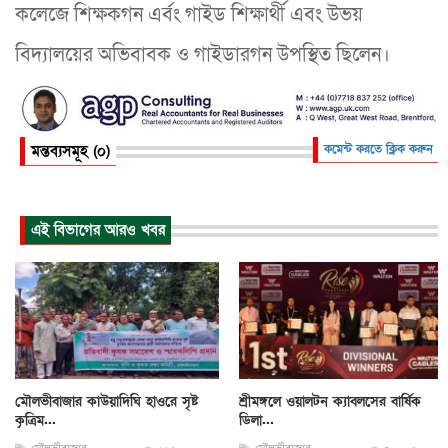
কলেজে শিক্ষকগন এর্বং গাইড শিক্ষার্থী এবং উভয়
বিদ্যালয়ের অভিবাবক ও গাইডারগন উপস্থিত ছিলেন।
মন্তব্যসমূহ (০)
কমেন্ট করতে ক্লিক করুন
এই বিভাগের আরও খবর
মৌলভীবাজার কাউয়াদিঘি হাওরে সৃষ্ট
শ্রীমঙ্গলে ওয়ালটন ক্যাবলসের বার্ষিক
কৃত্রিম...
ডিলা...