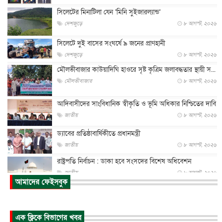
সিলেটের মিনাটিলা যেন ‘মিনি সুইজারল্যান্ড’
দেশজুড়ে
৮ আগস্ট, ২০২৬
সিলেটে দুই বাসের সংঘর্ষে ৯ জনের প্রাণহানী
দেশজুড়ে
৮ আগস্ট, ২০২৬
মৌলভীবাজার কাউয়াদিঘি হাওরে সৃষ্ট কৃত্রিম জলাবদ্ধতার স্থায়ী স...
মৌলভীবাজার
৮ আগস্ট, ২০২৬
আদিবাসীদের সাংবিধানিক স্বীকৃতি ও ভূমি অধিকার নিশ্চিতের দাবি
জাতীয়
৮ আগস্ট, ২০২৬
ড্যাবের প্রতিষ্ঠাবার্ষিকীতে প্রধানমন্ত্রী
জাতীয়
৮ আগস্ট, ২০২৬
রাষ্ট্রপতি নির্বাচন : ডাকা হবে সংসদের বিশেষ অধিবেশন
জাতীয়
৮ আগস্ট, ২০২৬
আমাদের ফেইসবুক
প্রধানমন্ত্রীর সঙ্গে সাক্ষাতে খুদে শিল্পী অনুশ্রী রায়ের স্বপ...
জাতীয়
৮ আগস্ট, ২০২৬
এক ক্লিকে বিভাগের খবর
পাকিস্তান-তুরস্কের সঙ্গে প্রতিরক্ষা চুক্তি সৌদি আরবকে কতটা ন...