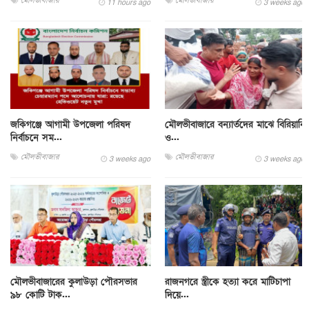
মৌলভীবাজার
মৌলভীবাজার
11 hours ago
3 weeks ago
জকিগঞ্জে আগামী উপজেলা পরিষদ
মৌলভীবাজারে বন্যার্তদের মাঝে বিরিয়ানি
নির্বাচনে সম...
ও...
মৌলভীবাজার
মৌলভীবাজার
3 weeks ago
3 weeks ago
মৌলভীবাজারের কুলাউড়া পৌরসভার
রাজনগরে স্ত্রীকে হত্যা করে মাটিচাপা
৯৮ কোটি টাক...
দিয়ে...