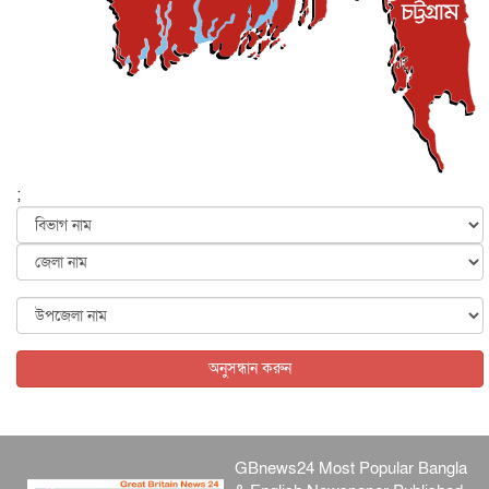
দেশজুড়ে
৬ আগস্ট, ২০২৬
আজ থেকে সবার জন্য উন্মুক্ত জুলাই স্মৃতি জাদুঘর
জাতীয়
৬ আগস্ট, ২০২৬
ফের বন্যার আশঙ্কা, ১০ জেলায় সতর্কতা
জাতীয়
৬ আগস্ট, ২০২৬
;
জুলাইয়ের কৃতিত্ব নেওয়ার জন্য সবাই প্রতিযোগিতায় নেমেছে :
স্বর...
জাতীয়
৬ আগস্ট, ২০২৬
ফ্যাসিবাদবিরোধী আন্দোলনে হত্যাকাণ্ডের বিচার হবে স্বচ্ছ, নিরপ...
জাতীয়
৬ আগস্ট, ২০২৬
অনুসন্ধান করুন
GBnews24 Most Popular Bangla