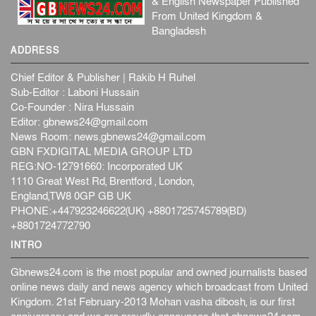
& English Newspaper Published
From United Kingdom &
Bangladesh
ADDRESS
Chief Editor & Publisher | Rakib H Ruhel
Sub-Editor : Laboni Hussain
Co-Founder : Nira Hussain
Editor:
gbnews24@gmail.com
News Room:
news.gbnews24@gmail.com
GBN FXDIGITAL MEDIA GROUP LTD
REG:NO-12791660: Incorporated UK
1110 Great West Rd, Brentford , London,
England,TW8 0GP GB UK
PHONE:+447923246622(UK) +8801725745789(BD)
+8801724772790
INTRO
Gbnews24.com is the most popular and owned journalists based
online news daily and news agency which broadcast from United
Kingdom. 21st February-2013 Mohan vasha dibosh, is our first