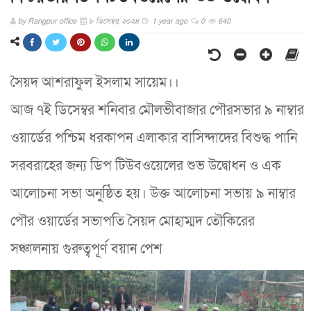
by
Rangpur office
৮ ডিসেম্বর, ২০২৪
1 year ago
0
640
সৈয়দ আশরাফুল ইসলাম সায়েম।।
আজ ৭ই ডিসেম্বর শনিবার মৌলভীবাজার পৌরসভার ৯ নাম্বার
ওয়ার্ডের পশ্চিম ধরকাপন এলাকার বাসিন্দাদের বিশুদ্ধ পানি
সরবরাহের জন্য ডিপ টিউবওয়েলের শুভ উদ্বোধন ও এক
আলোচনা সভা অনুষ্ঠিত হয়। উক্ত আলোচনা সভায় ৯ নাম্বার
পৌর ওয়ার্ডের সভাপতি সৈয়দ মোহাম্মদ তৌকিরের
সঞ্চালনায় গুরুত্বপূর্ণ বয়ান পেশ