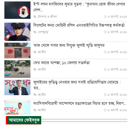
ইস্ট লন্ডন মসজিদের জুমার খুতবা : “কুরআন হোক জীবন দেখার
লেন্স...
ইসলাম ও জীবন
৭ আগস্ট, ২০২৬
সিলেটের কন্যা মোহিনী রশিদ এনওয়াইপিডির উচ্চপদস্থ কর্মকর্তা
দেশজুড়ে
৬ আগস্ট, ২০২৬
আজ থেকে সবার জন্য উন্মুক্ত জুলাই স্মৃতি জাদুঘর
জাতীয়
৬ আগস্ট, ২০২৬
ফের বন্যার আশঙ্কা, ১০ জেলায় সতর্কতা
জাতীয়
৬ আগস্ট, ২০২৬
জুলাইয়ের কৃতিত্ব নেওয়ার জন্য সবাই প্রতিযোগিতায় নেমেছে :
স্বর...
জাতীয়
৬ আগস্ট, ২০২৬
ফ্যাসিবাদবিরোধী আন্দোলনে হত্যাকাণ্ডের বিচার হবে স্বচ্ছ, নিরপ...
জাতীয়
৬ আগস্ট, ২০২৬
আমাদের ফেইসবুক
ভারত সরকারের কাছে ক্ষমা চাইলেন জাকারবার্গ
আন্তর্জাতিক
৬ আগস্ট, ২০২৬