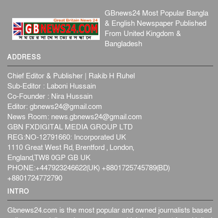
GBnews24 Most Popular Bangla
& English Newspaper Published
From United Kingdom &
Bangladesh
ADDRESS
Chief Editor & Publisher | Rakib H Ruhel
Sub-Editor : Laboni Hussain
Co-Founder : Nira Hussain
Editor:
gbnews24@gmail.com
News Room:
news.gbnews24@gmail.com
GBN FXDIGITAL MEDIA GROUP LTD
REG:NO-12791660: Incorporated UK
1110 Great West Rd, Brentford , London,
England,TW8 0GP GB UK
PHONE:+447923246622(UK) +8801725745789(BD)
+8801724772790
INTRO
Gbnews24.com is the most popular and owned journalists based