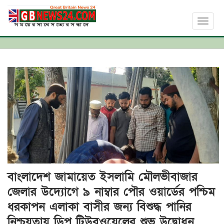
Toggl
naviga
বাংলাদেশ জামায়েত ইসলামি মৌলভীবাজার
জেলার উদ্যোগে ৯ নাম্বার পৌর ওয়ার্ডের পশ্চিম
ধরকাপন এলাকা বাসীর জন্য বিশুদ্ধ পানির
নিশ্চয়তায় ডিপ টিউবওয়েলের শুভ উদ্বোধন