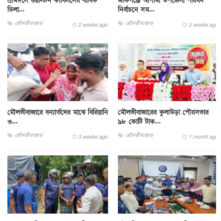
শ্রীমঙ্গলে ওয়ালটন ক্যাবলসের বার্ষিক
জকিগঞ্জে আগামী উপজেলা পরিষদ
ডিলা...
নির্বাচনে সম...
মৌলভীবাজার
মৌলভীবাজার
2 weeks ago
3 weeks ago
মৌলভীবাজারে বন্যার্তদের মাঝে বিরিয়ানি
মৌলভীবাজারের কুলাউড়া পৌরসভার
ও...
৯৮ কোটি টাক...
মৌলভীবাজার
মৌলভীবাজার
3 weeks ago
1 month ago