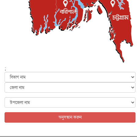
জুলাই গণ-অভ্যুত্থান দিবস আজ, স্মরণে দেশজুড়ে কর্মসূচি
জাতীয়
৫ আগস্ট, ২০২৬
জনগণ পরিবর্তন চেয়েছে বলেই জুলাই আন্দোলন সফল :
প্রধানমন্ত্রী
জাতীয়
৫ আগস্ট, ২০২৬
বেনজীর আহমেদের সঙ্গে পরীমনির ঘনিষ্ঠ সম্পর্ক ছিল : নাসির
মাহম...
জাতীয়
৫ আগস্ট, ২০২৬
হরমুজ নিয়ে ইরান-মার্কিন চুক্তি হতে পারে আজ : মার্কিন অর্থমন...
;
আন্তর্জাতিক
৫ আগস্ট, ২০২৬
পৃথিবীর দিকে আসছে বিধ্বংসী বস্তু, পারমাণবিক বোমা দিয়ে করা
হব...
আন্তর্জাতিক
৫ আগস্ট, ২০২৬
কেনিয়ায় ১৫ হাতির রহস্যজনক মৃত্যু, সন্দেহের মুখে কীটনাশকের
ব্...
অনুসন্ধান করুন
আন্তর্জাতিক
৫ আগস্ট, ২০২৬