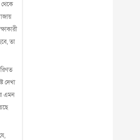
ল থেকে
গাজায়
্ষাকারী
হবে, তা
 পরিণত
্ট দেখা
রে এমন
়েছে
যে,