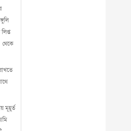
ে
গুলি
লিপ্ত
ণা থেকে
 রাখতে
সাথে
মূহূর্ত
আমি