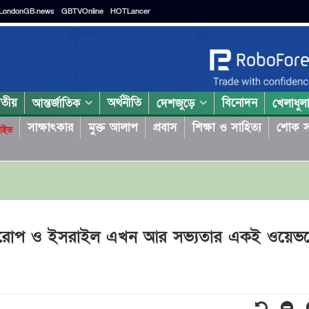
LondonGB.news
GBTVOnline
HOTLancer
াতীয়
অর্থনীতি
বিনোদন
আন্তর্জাতিক
দেশজুড়ে
খেলাধুল
সাক্ষাৎকার
মুক্ত আলাপ
প্রবাস
শিক্ষা ও সাহিত্য
শোক স
াইভ
রোপ ও ইসরাইল এখন আর সভ্যতার একই ওয়েভলে