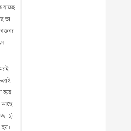
 যাচ্ছে
ছে তা
বক্তব্য
লে
মেরই
ভয়েই
 হয়ে
়ে আছে।
্ছে ১)
 হয়।