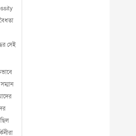
essity
 বৈধতা
্ধের সেই
।
িকভাবে
সম্মান
মাদের
দের
েছিল
কিনীরা