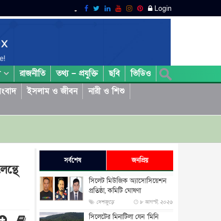
Login
রাজনীতি
তথ্য – প্রযুক্তি
ছবি
ভিডিও
া
ংবাদ
ইসলাম ও জীবন
নারী ও শিশু
সর্বশেষ
জনপ্রিয়
ন্থে
সিলেট মিউজিক অ্যাসোসিয়েশন
প্রতিষ্ঠা, কমিটি ঘোষণা
দেশজুড়ে
৮ আগস্ট, ২০২৬
সিলেটের মিনাটিলা যেন ‘মিনি