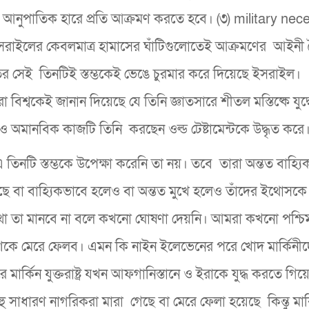
ে আনুপাতিক হারে প্রতি আক্রমণ করতে হবে। (৩) military nec
ইসরাইলের কেবলমাত্র হামাসের ঘাঁটিগুলোতেই আক্রমণের আইনী
ীতির সেই তিনটিই স্তম্ভকেই ভেঙে চুরমার করে দিয়েছে ইসরাইল।
রো বিশ্বকেই জানান দিয়েছে যে তিনি জ্ঞাতসারে শীতল মস্তিষ্কে যুদ
নী ও অমানবিক কাজটি তিনি করছেন ওল্ড টেষ্টামেন্টকে উদ্ধৃত করে
এ তিনটি স্তম্ভকে উপেক্ষা করেনি তা নয়। তবে তারা অন্তত বাহ্য
ছে বা বাহ্যিকভাবে হলেও বা অন্তত মুখে হলেও তাঁদের ইথোসকে 
থা তা মানবে না বলে কখনো ঘোষণা দেয়নি। আমরা কখনো পশ্চি
কে মেরে ফেলব। এমন কি নাইন ইলেভেনের পরে খোদ মার্কিনী
র্কিন যুক্তরাষ্ট্র যখন আফগানিস্তানে ও ইরাকে যুদ্ধ করতে গিয়
 সাধারণ নাগরিকরা মারা গেছে বা মেরে ফেলা হয়েছে কিন্তু মার্