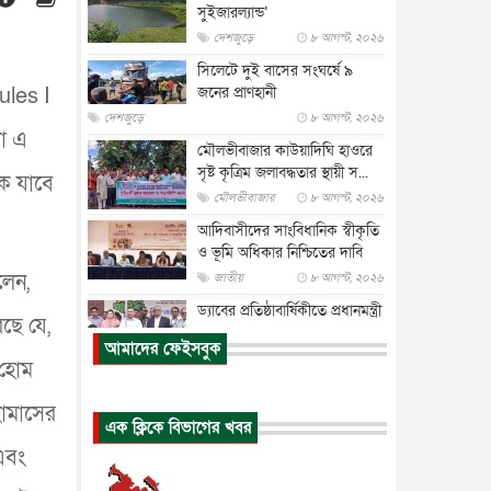
সুইজারল্যান্ড’
দেশজুড়ে
৮ আগস্ট, ২০২৬
সিলেটে দুই বাসের সংঘর্ষে ৯
rules I
জনের প্রাণহানী
দেশজুড়ে
৮ আগস্ট, ২০২৬
়া এ
মৌলভীবাজার কাউয়াদিঘি হাওরে
সৃষ্ট কৃত্রিম জলাবদ্ধতার স্থায়ী স...
কে যাবে
মৌলভীবাজার
৮ আগস্ট, ২০২৬
আদিবাসীদের সাংবিধানিক স্বীকৃতি
ও ভূমি অধিকার নিশ্চিতের দাবি
লেন,
জাতীয়
৮ আগস্ট, ২০২৬
ড্যাবের প্রতিষ্ঠাবার্ষিকীতে প্রধানমন্ত্রী
ছে যে,
জাতীয়
৮ আগস্ট, ২০২৬
আমাদের ফেইসবুক
 হোম
রাষ্ট্রপতি নির্বাচন : ডাকা হবে
সংসদের বিশেষ অধিবেশন
হামাসের
জাতীয়
৮ আগস্ট, ২০২৬
এক ক্লিকে বিভাগের খবর
প্রধানমন্ত্রীর সঙ্গে সাক্ষাতে খুদে
এবং
শিল্পী অনুশ্রী রায়ের স্বপ...