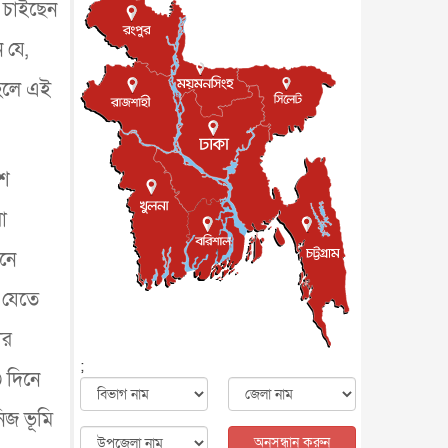
ে চাইছেন
জাতীয়
৮ আগস্ট, ২০২৬
পাকিস্তান-তুরস্কের সঙ্গে প্রতিরক্ষা
 যে,
চুক্তি সৌদি আরবকে কতটা ন...
আন্তর্জাতিক
৮ আগস্ট, ২০২৬
াহলে এই
যুক্তরাজ্যে গ্রুমিং কেলেঙ্কারি :
পাকিস্তানির অপরাধে অস্বস্তি...
আন্তর্জাতিক
৮ আগস্ট, ২০২৬
িশ
বিরোধ কাটিয়ে কূটনৈতিক সম্পর্ক
পুনঃস্থাপন করছে মেক্সিকো ও
া
পের...
আন্তর্জাতিক
৮ আগস্ট, ২০২৬
িনে
এবার ওটিটিতে মুক্তি পেল ‘মালিক’
বিনোদন
৮ আগস্ট, ২০২৬
 যেতে
রিয়ালকে ‘না’ বলা রদ্রির জন্য
ার
বার্সার কাছে কত চাইল ম্যানসিটি
খেলাধুলা
৮ আগস্ট, ২০২৬
;
 দিনে
শিল্পকলায় চলচ্চিত্র উৎসব, বিনা
মূল্যে দেখা যাবে ৬ সিনেমা
িজ ভূমি
বিনোদন
৮ আগস্ট, ২০২৬
অনুসন্ধান করুন