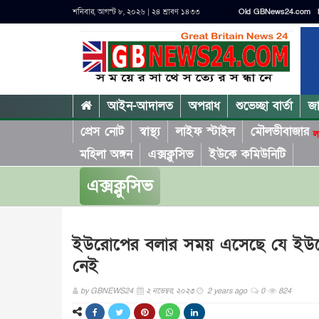
শনিবার, আগস্ট ৮, ২০২৬ | ২৪ শ্রাবণ ১৪৩৩
Old GBNews24.com
আইন-আদালত
অপরাধ
শুভেচ্ছা বার্তা
জ
প্রেস নোট
স্বাস্থ্য
লাইফ স্টাইল
মৌলভীবাজার
ল
মহিলা অঙ্গন
এক্সক্লুসিভ
ইউকে কমিউনিটি
এক্সক্লুসিভ
ইউরোপের বলার সময় এসেছে যে ইউ
নেই
by
GBNEWS24
২ নভেম্বর, ২০২৩
2 years ago
0
824