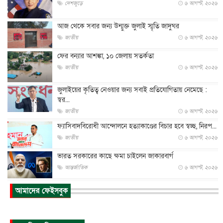
দেশজুড়ে
৬ আগস্ট, ২০২৬
আজ থেকে সবার জন্য উন্মুক্ত জুলাই স্মৃতি জাদুঘর
জাতীয়
৬ আগস্ট, ২০২৬
ফের বন্যার আশঙ্কা, ১০ জেলায় সতর্কতা
জাতীয়
৬ আগস্ট, ২০২৬
জুলাইয়ের কৃতিত্ব নেওয়ার জন্য সবাই প্রতিযোগিতায় নেমেছে :
স্বর...
জাতীয়
৬ আগস্ট, ২০২৬
ফ্যাসিবাদবিরোধী আন্দোলনে হত্যাকাণ্ডের বিচার হবে স্বচ্ছ, নিরপ...
জাতীয়
৬ আগস্ট, ২০২৬
ভারত সরকারের কাছে ক্ষমা চাইলেন জাকারবার্গ
আন্তর্জাতিক
৬ আগস্ট, ২০২৬
আকাশে ট্রাম্পের হেলিকপ্টার ও যাত্রীবাহী বিমান মুখোমুখি, তদন্...
আমাদের ফেইসবুক
আন্তর্জাতিক
৬ আগস্ট, ২০২৬
হিরোশিমায় বোমা হামলার ৮১ বছর, অস্ত্রমুক্ত বিশ্বের আহ্বান জা...