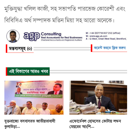
মুক্তিযুদ্ধা খলিল কাজী, সহ সভাপতি পারভেজ কোরেশী এবং
বিবিসিএ অর্থ সম্পাদক মতিন মিয়া সহ আরো অনেকে।
মন্তব্যসমূহ (০)
কমেন্ট করতে ক্লিক করুন
এই বিভাগের আরও খবর
যুক্তরাজ্যে বসবাসরত জাতীয়তাবাদী
এফোর্ডেবল হোমসের কোটায় লন্ডন
কুলাউড়া...
মেয়রের আংশি...