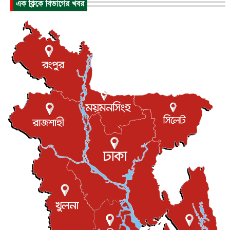
এক ক্লিকে বিভাগের খবর
আন্তর্জাতিক
৬ আগস্ট, ২০২৬
যুক্তরাষ্ট্রে পারিবারিক সংঘাতে বন্দুক হামলা, নিহত ৩
আন্তর্জাতিক
৬ আগস্ট, ২০২৬
টি-টোয়েন্টি ইতিহাসের সর্বোচ্চ রানের মালিক এখন জস বাটলার
খেলাধুলা
৬ আগস্ট, ২০২৬
বস্তিতে কেটেছে শৈশব, আজ মুম্বাইয়ে দুই বাড়ির মালিক
বিনোদন
৬ আগস্ট, ২০২৬
যুক্তরাজ্যে বসবাসরত জাতীয়তাবাদী কুলাউড়াবাসীর মত বিনিময়
সভা...
ইউকে কমিউনিটি
৫ আগস্ট, ২০২৬
প্রধানমন্ত্রীকে সৌদি আরব সফরের আমন্ত্রণ
জাতীয়
৫ আগস্ট, ২০২৬
জুলাই গণ-অভ্যুত্থান দিবস আজ, স্মরণে দেশজুড়ে কর্মসূচি
জাতীয়
৫ আগস্ট, ২০২৬
জনগণ পরিবর্তন চেয়েছে বলেই জুলাই আন্দোলন সফল :
প্রধানমন্ত্রী