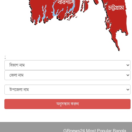
জাতীয়
৫ আগস্ট, ২০২৬
বেনজীর আহমেদের সঙ্গে পরীমনির ঘনিষ্ঠ সম্পর্ক ছিল : নাসির
মাহম...
জাতীয়
৫ আগস্ট, ২০২৬
হরমুজ নিয়ে ইরান-মার্কিন চুক্তি হতে পারে আজ : মার্কিন অর্থমন...
আন্তর্জাতিক
৫ আগস্ট, ২০২৬
পৃথিবীর দিকে আসছে বিধ্বংসী বস্তু, পারমাণবিক বোমা দিয়ে করা
হব...
;
আন্তর্জাতিক
৫ আগস্ট, ২০২৬
কেনিয়ায় ১৫ হাতির রহস্যজনক মৃত্যু, সন্দেহের মুখে কীটনাশকের
ব্...
আন্তর্জাতিক
৫ আগস্ট, ২০২৬
বিদেশি সংবাদমাধ্যমের জন্য নতুন বিধি-নিষেধ পাকিস্তানের
আন্তর্জাতিক
৫ আগস্ট, ২০২৬
অনুসন্ধান করুন
GBnews24 Most Popular Bangla