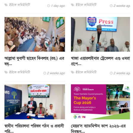
ইউকে কমিউনিটি
ইউকে কমিউনিটি
1 day ago
2 weeks ago
আল্লামা দুবাগী ছাহেব কিবলাহ (রহ.) এর
খাজা এয়ারলাইনার ট্রেভেলস এণ্ড ওমরা
ষষ্...
গ্রপে...
ইউকে কমিউনিটি
ইউকে কমিউনিটি
2 weeks ago
2 weeks ago
স্বাধীন পরিচালনা পরিষদ গঠন ও প্রবাসী
মেয়র’স ব্যাডমিন্টন কাপ ২০২৬-এর
পরি...
নিবন্ধন...