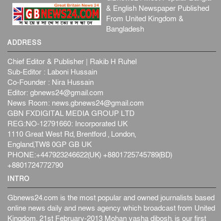
& English Newspaper Published
From United Kingdom &
Bangladesh
ADDRESS
Chief Editor & Publisher | Rakib H Ruhel
Sub-Editor : Laboni Hussain
Co-Founder : Nira Hussain
Editor:
gbnews24@gmail.com
News Room:
news.gbnews24@gmail.com
GBN FXDIGITAL MEDIA GROUP LTD
REG:NO-12791660: Incorporated UK
1110 Great West Rd, Brentford , London,
England,TW8 0GP GB UK
PHONE:+447923246622(UK) +8801725745789(BD)
+8801724772790
INTRO
Gbnews24.com is the most popular and owned journalists based
online news daily and news agency which broadcast from United
Kingdom. 21st February-2013 Mohan vasha dibosh, is our first