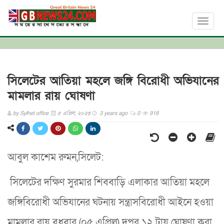
Toggl
naviga
সিলেটের আতিয়া মহলে জঙ্গি বিরোধী অভিযানের
মামলার রায় ঘোষণা
by
Sylhet office
৫ এপ্রিল, ২০২৩
3 years ago
0
918
আবুল কাশেম রুমন,সিলেট:
সিলেটের দক্ষিণ সুরমার শিববাড়ি এলাকার আতিয়া মহলে
জঙ্গিবিরোধী অভিযানের ঘটনায় সন্ত্রাসবিরোধী আইনে হওয়া
মামলার রায় বুধবার (০৫ এপ্রিল) দুপুর ১২ টায় ঘোষণা করা