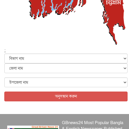
বেনজীর আহমেদের সঙ্গে পরীমনির ঘনিষ্ঠ সম্পর্ক ছিল : নাসির
মাহম...
জাতীয়
৫ আগস্ট, ২০২৬
হরমুজ নিয়ে ইরান-মার্কিন চুক্তি হতে পারে আজ : মার্কিন অর্থমন...
আন্তর্জাতিক
৫ আগস্ট, ২০২৬
পৃথিবীর দিকে আসছে বিধ্বংসী বস্তু, পারমাণবিক বোমা দিয়ে করা
হব...
;
আন্তর্জাতিক
৫ আগস্ট, ২০২৬
কেনিয়ায় ১৫ হাতির রহস্যজনক মৃত্যু, সন্দেহের মুখে কীটনাশকের
ব্...
আন্তর্জাতিক
৫ আগস্ট, ২০২৬
বিদেশি সংবাদমাধ্যমের জন্য নতুন বিধি-নিষেধ পাকিস্তানের
আন্তর্জাতিক
৫ আগস্ট, ২০২৬
অনুসন্ধান করুন
GBnews24 Most Popular Bangla
& English Newspaper Published