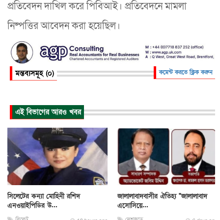
প্রতিবেদন দাখিল করে পিবিআই। প্রতিবেদনে মামলা
নিষ্পত্তির আবেদন করা হয়েছিল।
মন্তব্যসমূহ (০)
কমেন্ট করতে ক্লিক করুন
এই বিভাগের আরও খবর
সিলেটের কন্যা মোহিনী রশিদ
জালালাবাদবাসীর ঐতিহ্য "জালালাবাদ
এনওয়াইপিডির উ...
এসোসিয়ে...
সিলেট
দেশজুড়ে