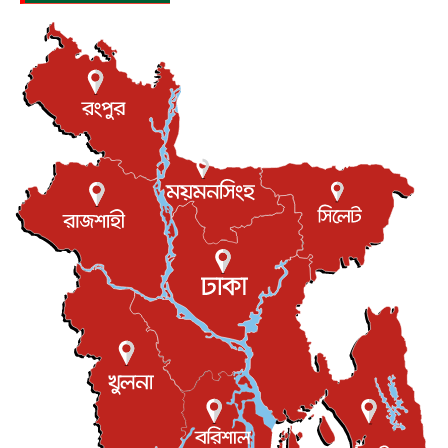
যুক্তরাষ্ট্রে পারিবারিক সংঘাতে বন্দুক হামলা, নিহত ৩
আন্তর্জাতিক
৬ আগস্ট, ২০২৬
টি-টোয়েন্টি ইতিহাসের সর্বোচ্চ রানের মালিক এখন জস বাটলার
খেলাধুলা
৬ আগস্ট, ২০২৬
বস্তিতে কেটেছে শৈশব, আজ মুম্বাইয়ে দুই বাড়ির মালিক
বিনোদন
৬ আগস্ট, ২০২৬
যুক্তরাজ্যে বসবাসরত জাতীয়তাবাদী কুলাউড়াবাসীর মত বিনিময়
সভা...
ইউকে কমিউনিটি
৫ আগস্ট, ২০২৬
প্রধানমন্ত্রীকে সৌদি আরব সফরের আমন্ত্রণ
জাতীয়
৫ আগস্ট, ২০২৬
জুলাই গণ-অভ্যুত্থান দিবস আজ, স্মরণে দেশজুড়ে কর্মসূচি
জাতীয়
৫ আগস্ট, ২০২৬
জনগণ পরিবর্তন চেয়েছে বলেই জুলাই আন্দোলন সফল :
প্রধানমন্ত্রী
জাতীয়
৫ আগস্ট, ২০২৬