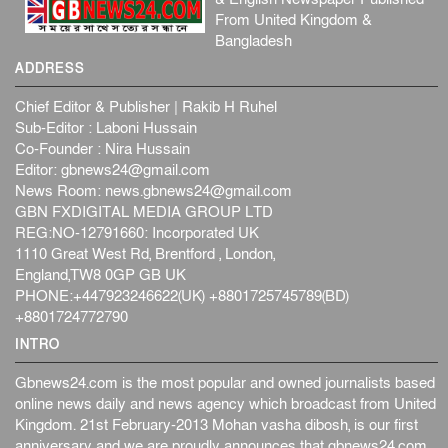
From United Kingdom &
Bangladesh
ADDRESS
Chief Editor & Publisher | Rakib H Ruhel
Sub-Editor : Laboni Hussain
Co-Founder : Nira Hussain
Editor:
gbnews24@gmail.com
News Room:
news.gbnews24@gmail.com
GBN FXDIGITAL MEDIA GROUP LTD
REG:NO-12791660: Incorporated UK
1110 Great West Rd, Brentford , London,
England,TW8 0GP GB UK
PHONE:+447923246622(UK) +8801725745789(BD)
+8801724772790
INTRO
Gbnews24.com is the most popular and owned journalists based
online news daily and news agency which broadcast from United
Kingdom. 21st February-2013 Mohan vasha dibosh, is our first
anniversary and we are proudly announces that gbnews24.com