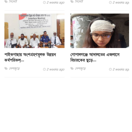
সিলেট
সিলেট
2 weeks ago
2 weeks ago
পাইকগাছায় অংশগ্রহণমূলক উন্নয়ন
গোপালগঞ্জে আদালতের এজলাসে
কর্মপরিকল্...
বিচারকের ছুড়ে...
দেশজুড়ে
দেশজুড়ে
2 weeks ago
2 weeks ago