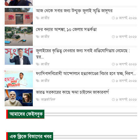
আজ থেকে সবার জন্য উন্মুক্ত জুলাই স্মৃতি জাদুঘর
জাতীয়
৬ আগস্ট, ২০২৬
ফের বন্যার আশঙ্কা, ১০ জেলায় সতর্কতা
জাতীয়
৬ আগস্ট, ২০২৬
জুলাইয়ের কৃতিত্ব নেওয়ার জন্য সবাই প্রতিযোগিতায় নেমেছে :
স্বর...
জাতীয়
৬ আগস্ট, ২০২৬
ফ্যাসিবাদবিরোধী আন্দোলনে হত্যাকাণ্ডের বিচার হবে স্বচ্ছ, নিরপ...
জাতীয়
৬ আগস্ট, ২০২৬
ভারত সরকারের কাছে ক্ষমা চাইলেন জাকারবার্গ
আন্তর্জাতিক
৬ আগস্ট, ২০২৬
আকাশে ট্রাম্পের হেলিকপ্টার ও যাত্রীবাহী বিমান মুখোমুখি, তদন্...
আমাদের ফেইসবুক
আন্তর্জাতিক
৬ আগস্ট, ২০২৬
হিরোশিমায় বোমা হামলার ৮১ বছর, অস্ত্রমুক্ত বিশ্বের আহ্বান জা...
এক ক্লিকে বিভাগের খবর
আন্তর্জাতিক
৬ আগস্ট, ২০২৬