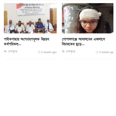
পাইকগাছায় অংশগ্রহণমূলক উন্নয়ন
গোপালগঞ্জে আদালতের এজলাসে
কর্মপরিকল্...
বিচারকের ছুড়ে...
দেশজুড়ে
দেশজুড়ে
2 weeks ago
2 weeks ago