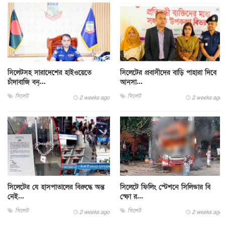
সিলেটসহ সারাদেশের হাইওয়েতে
সিলেটের প্রবাসীদের বাড়ি পাহারা দিবে
চাঁদাবাজি বন্...
আনসা...
সিলেট
সিলেট
2 weeks ago
2 weeks ago
সিলেটের যে হাসপাতালের বিরুদ্ধে অন্ত
সিলেটে ফিলিং স্টেশনে সিলিন্ডার বি
নেই...
স্ফো র...
সিলেট
সিলেট
2 weeks ago
2 weeks ago