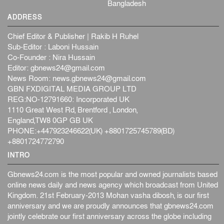
Bangladesh
ADDRESS
Chief Editor & Publisher | Rakib H Ruhel
Sub-Editor : Laboni Hussain
Co-Founder : Nira Hussain
Editor:
gbnews24@gmail.com
News Room:
news.gbnews24@gmail.com
GBN FXDIGITAL MEDIA GROUP LTD
REG:NO-12791660: Incorporated UK
1110 Great West Rd, Brentford , London,
England,TW8 0GP GB UK
PHONE:+447923246622(UK) +8801725745789(BD)
+8801724772790
INTRO
Gbnews24.com is the most popular and owned journalists based
online news daily and news agency which broadcast from United
Kingdom. 21st February-2013 Mohan vasha dibosh, is our first
anniversary and we are proudly announces that gbnews24.com
jointly celebrate our first anniversary across the globe including