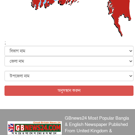
মাহম...
জাতীয়
৫ আগস্ট, ২০২৬
হরমুজ নিয়ে ইরান-মার্কিন চুক্তি হতে পারে আজ : মার্কিন অর্থমন...
আন্তর্জাতিক
৫ আগস্ট, ২০২৬
পৃথিবীর দিকে আসছে বিধ্বংসী বস্তু, পারমাণবিক বোমা দিয়ে করা
হব...
;
আন্তর্জাতিক
৫ আগস্ট, ২০২৬
কেনিয়ায় ১৫ হাতির রহস্যজনক মৃত্যু, সন্দেহের মুখে কীটনাশকের
ব্...
আন্তর্জাতিক
৫ আগস্ট, ২০২৬
বিদেশি সংবাদমাধ্যমের জন্য নতুন বিধি-নিষেধ পাকিস্তানের
আন্তর্জাতিক
৫ আগস্ট, ২০২৬
অনুসন্ধান করুন
GBnews24 Most Popular Bangla
& English Newspaper Published
From United Kingdom &