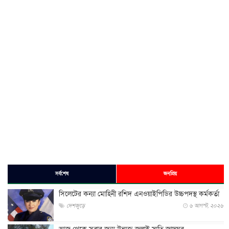
সর্বশেষ
জনপ্রিয়
সিলেটের কন্যা মোহিনী রশিদ এনওয়াইপিডির উচ্চপদস্থ কর্মকর্তা
দেশজুড়ে
৬ আগস্ট, ২০২৬