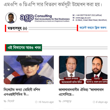
এমওপি ও ডিএপি সার বিতরণ কর্মসূচী উদ্বোধন করা হয়।
মন্তব্যসমূহ (০)
কমেন্ট করতে ক্লিক করুন
এই বিভাগের আরও খবর
সিলেটের কন্যা মোহিনী রশিদ
জালালাবাদবাসীর ঐতিহ্য "জালালাবাদ
এনওয়াইপিডির উ...
এসোসিয়ে...
সিলেট
দেশজুড়ে
16 hours ago
6 days ago