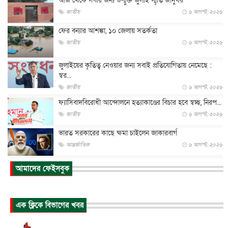
আজ থেকে সবার জন্য উন্মুক্ত জুলাই স্মৃতি জাদুঘর
জাতীয়
৬ আগস্ট, ২০২৬
ফের বন্যার আশঙ্কা, ১০ জেলায় সতর্কতা
জাতীয়
৬ আগস্ট, ২০২৬
জুলাইয়ের কৃতিত্ব নেওয়ার জন্য সবাই প্রতিযোগিতায় নেমেছে :
স্বর...
জাতীয়
৬ আগস্ট, ২০২৬
ফ্যাসিবাদবিরোধী আন্দোলনে হত্যাকাণ্ডের বিচার হবে স্বচ্ছ, নিরপ...
জাতীয়
৬ আগস্ট, ২০২৬
ভারত সরকারের কাছে ক্ষমা চাইলেন জাকারবার্গ
আন্তর্জাতিক
৬ আগস্ট, ২০২৬
আকাশে ট্রাম্পের হেলিকপ্টার ও যাত্রীবাহী বিমান মুখোমুখি, তদন্...
আমাদের ফেইসবুক
আন্তর্জাতিক
৬ আগস্ট, ২০২৬
হিরোশিমায় বোমা হামলার ৮১ বছর, অস্ত্রমুক্ত বিশ্বের আহ্বান জা...
এক ক্লিকে বিভাগের খবর
আন্তর্জাতিক
৬ আগস্ট, ২০২৬
যুক্তরাষ্ট্রে পারিবারিক সংঘাতে বন্দুক হামলা, নিহত ৩