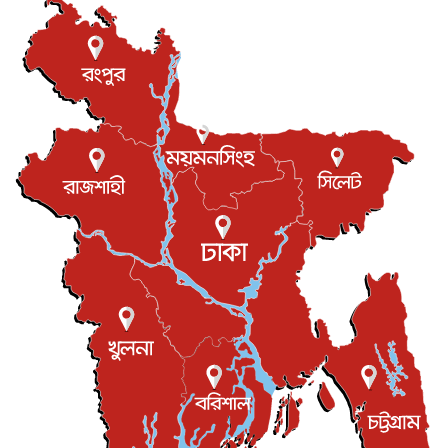
আন্তর্জাতিক
৬ আগস্ট, ২০২৬
টি-টোয়েন্টি ইতিহাসের সর্বোচ্চ রানের মালিক এখন জস বাটলার
খেলাধুলা
৬ আগস্ট, ২০২৬
বস্তিতে কেটেছে শৈশব, আজ মুম্বাইয়ে দুই বাড়ির মালিক
বিনোদন
৬ আগস্ট, ২০২৬
যুক্তরাজ্যে বসবাসরত জাতীয়তাবাদী কুলাউড়াবাসীর মত বিনিময়
সভা...
ইউকে কমিউনিটি
৫ আগস্ট, ২০২৬
প্রধানমন্ত্রীকে সৌদি আরব সফরের আমন্ত্রণ
জাতীয়
৫ আগস্ট, ২০২৬
জুলাই গণ-অভ্যুত্থান দিবস আজ, স্মরণে দেশজুড়ে কর্মসূচি
জাতীয়
৫ আগস্ট, ২০২৬
জনগণ পরিবর্তন চেয়েছে বলেই জুলাই আন্দোলন সফল :
প্রধানমন্ত্রী
জাতীয়
৫ আগস্ট, ২০২৬
বেনজীর আহমেদের সঙ্গে পরীমনির ঘনিষ্ঠ সম্পর্ক ছিল : নাসির