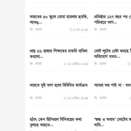
ভারতের ৫০ স্কুলে বোমা হামলার হুমকি,
প্রতিষ্ঠার ১২৭ বছর পর
আতঙ্...
পরিবারে ভাগ...
ভারত
ভারত
২ মে, ২০২৪
প্রায় ২৬ হাজার শিক্ষকের চাকরি বাতিল
ভোট লুটের চেষ্টা করছে 
করলো...
অভিযোগ মমত...
ভারত
ভারত
২২ এপ্রিল, ২০২৪
ভারতে দুই ভাগ হলো বিবিসির কার্যক্রম
আমরা ভয় পাই না : মম
ভারত
ভারত
১২ এপ্রিল, ২০২৪
হঠাৎ কেন ছিটমহল বিনিময়ের কথা
‘স্বচ্ছ ও অবাধ’ ভোটের জ
তুলছে ভারতে...
দাবি...