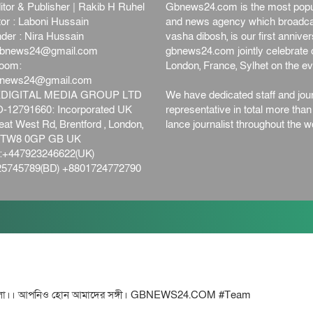
itor & Publisher | Rakib H Ruhel
Gbnews24.com is the most popul
or : Laboni Hussain
and news agency which broadca
der : Nira Hussain
vasha dibosh, is our first anniv
bnews24@gmail.com
gbnews24.com jointly celebrate o
oom:
London, France, Sylhet on the ev
bnews24@gmail.com
DIGITAL MEDIA GROUP LTD
We have dedicated staff and jour
12791660: Incorporated UK
representative in total more tha
at West Rd, Brentford , London,
lance journalist throughout the wo
d,TW8 0GP GB UK
+447923246622(UK)
5745789(BD) +8801724772790
ো।। আপনিও হোন আমাদের সঙ্গী। GBNEWS24.COM #Team