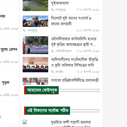
সুইজারল্যান্ড’
দেশজুড়ে
৮ আগস্ট, ২০২৬
ানোর
সিলেটে দুই বাসের সংঘর্ষে ৯
জনের প্রাণহানী
৩ এপ্রিল, ২০২৪
দেশজুড়ে
৮ আগস্ট, ২০২৬
মৌলভীবাজার কাউয়াদিঘি হাওরে
সৃষ্ট কৃত্রিম জলাবদ্ধতার স্থায়ী স...
মূল্যে রেশন
মৌলভীবাজার
৮ আগস্ট, ২০২৬
আদিবাসীদের সাংবিধানিক স্বীকৃতি
৫ এপ্রিল, ২০২৪
ও ভূমি অধিকার নিশ্চিতের দাবি
জাতীয়
৮ আগস্ট, ২০২৬
ড্যাবের প্রতিষ্ঠাবার্ষিকীতে প্রধানমন্ত্রী
, পুড়ল
জাতীয়
৮ আগস্ট, ২০২৬
আমাদের ফেইসবুক
৬ এপ্রিল, ২০২৪
রাষ্ট্রপতি নির্বাচন : ডাকা হবে
সংসদের বিশেষ অধিবেশন
জাতীয়
৮ আগস্ট, ২০২৬
এই বিভাগের সর্বোচ্চ পঠিত
,
প্রধানমন্ত্রীর সঙ্গে সাক্ষাতে খুদে
মুম্বাইয়ে জঙ্গী সন্ত্রাসী হামলার
শিল্পী অনুশ্রী রায়ের স্বপ...