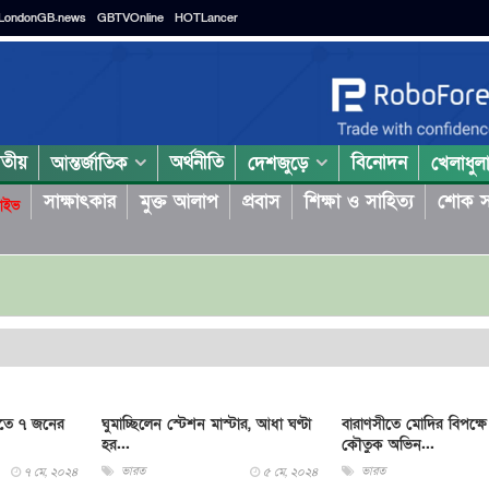
LondonGB.news
GBTVOnline
HOTLancer
াতীয়
অর্থনীতি
বিনোদন
আন্তর্জাতিক
দেশজুড়ে
খেলাধুল
সাক্ষাৎকার
মুক্ত আলাপ
প্রবাস
শিক্ষা ও সাহিত্য
শোক স
াইভ
পাতে ৭ জনের
ঘুমাচ্ছিলেন স্টেশন মাস্টার, আধা ঘণ্টা
বারাণসীতে মোদির বিপক্ষ
হর...
কৌতুক অভিন...
ভারত
ভারত
৭ মে, ২০২৪
৫ মে, ২০২৪