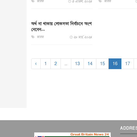
ভারত
ভারত
৩ এপ্রিল, ২০২৪
অর্থ না থাকায় লোকসভা নির্বাচনে অংশ
নেবেন...
ভারত
২৮ মার্চ, ২০২৪
‹
1
2
...
13
14
15
16
17
ADDRE