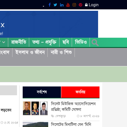
Login
রাজনীতি
তথ্য – প্রযুক্তি
ছবি
ভিডিও
া
ংবাদ
ইসলাম ও জীবন
নারী ও শিশু
সর্বশেষ
জনপ্রিয়
সিলেট মিউজিক অ্যাসোসিয়েশন
প্রতিষ্ঠা, কমিটি ঘোষণা
ে লড়বেন
দেশজুড়ে
৮ আগস্ট, ২০২৬
২ মে, ২০২৪
সিলেটের মিনাটিলা যেন ‘মিনি