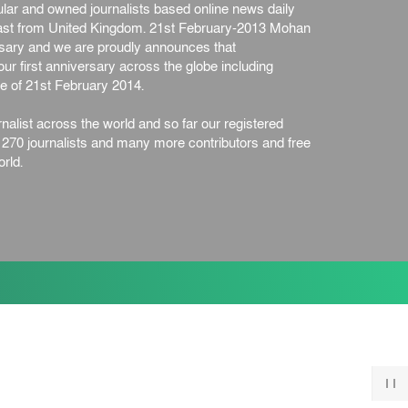
ar and owned journalists based online news daily
ইস্ট লন্ডন মসজিদের জুমার খুতবা
st from United Kingdom. 21st February-2013 Mohan
: “কুরআন হোক জীবন দেখার
ersary and we are proudly announces that
লেন্স...
ইসলাম ও জীবন
৭ আগস্ট, ২০২৬
ur first anniversary across the globe including
সিলেটের কন্যা মোহিনী রশিদ
e of 21st February 2014.
এনওয়াইপিডির উচ্চপদস্থ কর্মকর্তা
দেশজুড়ে
৬ আগস্ট, ২০২৬
nalist across the world and so far our registered
n 270 journalists and many more contributors and free
আজ থেকে সবার জন্য উন্মুক্ত
rld.
জুলাই স্মৃতি জাদুঘর
জাতীয়
৬ আগস্ট, ২০২৬
ফের বন্যার আশঙ্কা, ১০ জেলায়
সতর্কতা
জাতীয়
৬ আগস্ট, ২০২৬
জুলাইয়ের কৃতিত্ব নেওয়ার জন্য
সবাই প্রতিযোগিতায় নেমেছে :
স্বর...
জাতীয়
৬ আগস্ট, ২০২৬
ফ্যাসিবাদবিরোধী আন্দোলনে
হত্যাকাণ্ডের বিচার হবে স্বচ্ছ,
নিরপ...
জাতীয়
৬ আগস্ট, ২০২৬