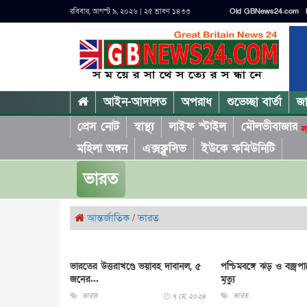
রবিবার, আগস্ট ৯, ২০২৬ | ২৫ শ্রাবণ ১৪৩৩
Old GBNews24.com
আইন-আদালত
অপরাধ
শুভেচ্ছা বার্তা
জ
প্রেস নোট
স্বাস্থ্য
লাইফ স্টাইল
মৌলভীবাজার
ল
মহিলা অঙ্গন
এক্সক্লুসিভ
ইউকে কমিউনিটি
ভারত
আন্তর্জাতিক
/
ভারত
ভারতের উত্তরাখণ্ডে ভয়াবহ দাবানল, ৫
পশ্চিমবঙ্গে ঝড় ও বজ্র
জনের...
মৃত্যু
ভারত
ভারত
৭ মে, ২০২৪