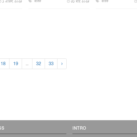
ভারত
ভারত
১ এপ্রিল, ২০২৪
৩১ মার্চ, ২০২৪
18
19
...
32
33
›
SS
INTRO