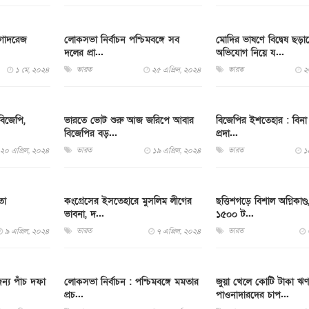
 গোদরেজ
লোকসভা নির্বাচন পশ্চিমবঙ্গে সব
মোদির ভাষণে বিদ্বেষ ছড়
দলের প্রা...
অভিযোগ নিয়ে য...
ভারত
ভারত
১ মে, ২০২৪
২৫ এপ্রিল, ২০২৪
২
বিজেপি,
ভারতে ভোট শুরু আজ জরিপে আবার
বিজেপির ইশতেহার : বিনা 
বিজেপির বড়...
প্রদা...
ভারত
ভারত
২০ এপ্রিল, ২০২৪
১৯ এপ্রিল, ২০২৪
১
তা
কংগ্রেসের ইসতেহারে মুসলিম লীগের
ছত্তিশগড়ে বিশাল অগ্নিকাণ্ড
ভাবনা, দ...
১৫০০ ট...
ভারত
ভারত
৯ এপ্রিল, ২০২৪
৭ এপ্রিল, ২০২৪
ন্য পাঁচ দফা
লোকসভা নির্বাচন : পশ্চিমবঙ্গে মমতার
জুয়া খেলে কোটি টাকা ‍ঋণ
প্রচ...
পাওনাদারদের চাপ...