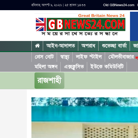
রবিবার, আগস্ট ৯, ২০২৬ | ২৫ শ্রাবণ ১৪৩৩
Old GBNews24.com
আইন-আদালত
অপরাধ
শুভেচ্ছা বার্তা
জ
প্রেস নোট
স্বাস্থ্য
লাইফ স্টাইল
মৌলভীবাজার
ল
মহিলা অঙ্গন
এক্সক্লুসিভ
ইউকে কমিউনিটি
রাজশাহী