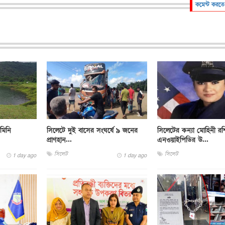
কমেন্ট করতে
মিনি
সিলেটে দুই বাসের সংঘর্ষে ৯ জনের
সিলেটের কন্যা মোহিনী র
প্রাণহান...
এনওয়াইপিডির উ...
সিলেট
সিলেট
1 day ago
1 day ago