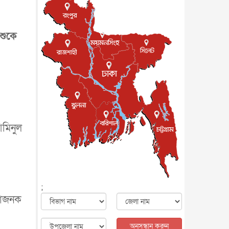
জাতীয়
৮ আগস্ট, ২০২৬
পাকিস্তান-তুরস্কের সঙ্গে প্রতিরক্ষা
চুক্তি সৌদি আরবকে কতটা ন...
শুকে
আন্তর্জাতিক
৮ আগস্ট, ২০২৬
যুক্তরাজ্যে গ্রুমিং কেলেঙ্কারি :
পাকিস্তানির অপরাধে অস্বস্তি...
আন্তর্জাতিক
৮ আগস্ট, ২০২৬
বিরোধ কাটিয়ে কূটনৈতিক সম্পর্ক
পুনঃস্থাপন করছে মেক্সিকো ও
পের...
আন্তর্জাতিক
৮ আগস্ট, ২০২৬
আমিনুল
এবার ওটিটিতে মুক্তি পেল ‘মালিক’
বিনোদন
৮ আগস্ট, ২০২৬
রিয়ালকে ‘না’ বলা রদ্রির জন্য
বার্সার কাছে কত চাইল ম্যানসিটি
খেলাধুলা
৮ আগস্ট, ২০২৬
;
্কাজনক
শিল্পকলায় চলচ্চিত্র উৎসব, বিনা
মূল্যে দেখা যাবে ৬ সিনেমা
বিনোদন
৮ আগস্ট, ২০২৬
অনুসন্ধান করুন