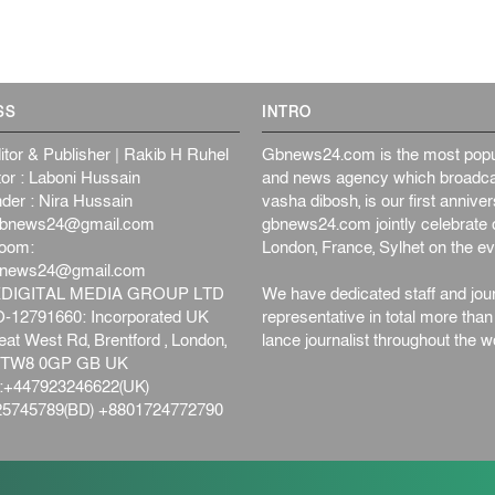
SS
INTRO
itor & Publisher | Rakib H Ruhel
Gbnews24.com is the most popul
or : Laboni Hussain
and news agency which broadca
der : Nira Hussain
vasha dibosh, is our first anniv
bnews24@gmail.com
gbnews24.com jointly celebrate o
oom:
London, France, Sylhet on the ev
bnews24@gmail.com
DIGITAL MEDIA GROUP LTD
We have dedicated staff and jour
12791660: Incorporated UK
representative in total more tha
at West Rd, Brentford , London,
lance journalist throughout the wo
d,TW8 0GP GB UK
+447923246622(UK)
5745789(BD) +8801724772790