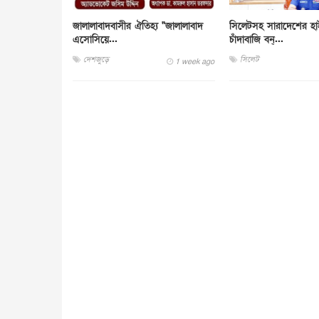
জালালাবাদবাসীর ঐতিহ্য "জালালাবাদ
সিলেটসহ সারাদেশের হ
এসোসিয়ে...
চাঁদাবাজি বন্...
দেশজুড়ে
সিলেট
1 week ago