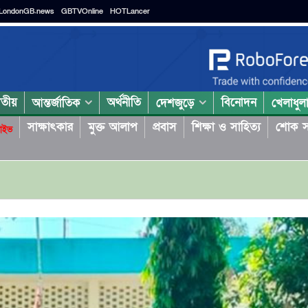
LondonGB.news
GBTVOnline
HOTLancer
াতীয়
অর্থনীতি
বিনোদন
আন্তর্জাতিক
দেশজুড়ে
খেলাধুল
সাক্ষাৎকার
মুক্ত আলাপ
প্রবাস
শিক্ষা ও সাহিত্য
শোক স
াইভ