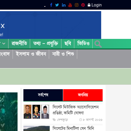
Login
রাজনীতি
তথ্য – প্রযুক্তি
ছবি
ভিডিও
া
ংবাদ
ইসলাম ও জীবন
নারী ও শিশু
সর্বশেষ
জনপ্রিয়
সিলেট মিউজিক অ্যাসোসিয়েশন
প্রতিষ্ঠা, কমিটি ঘোষণা
দেশজুড়ে
৮ আগস্ট, ২০২৬
সিলেটের মিনাটিলা যেন ‘মিনি