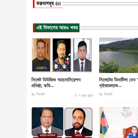
মন্তব্যসমূহ (০)
এই বিভাগের আরও খবর
সিলেট মিউজিক অ্যাসোসিয়েশন
সিলেটের মিনাটিলা যেন ‘
প্রতিষ্ঠা, কমি...
সুইজারল্যান্ড...
সিলেট
সিলেট
1 day ago