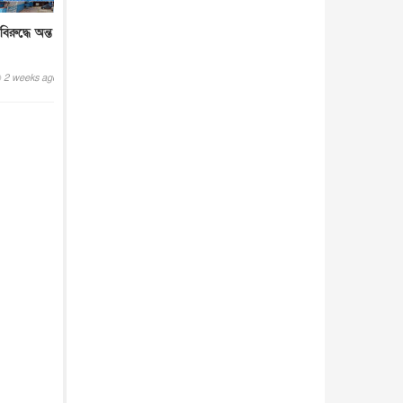
রুদ্ধে অন্ত
2 weeks ago