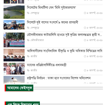
সিলেটের মিনাটিলা যেন ‘মিনি সুইজারল্যান্ড’
দেশজুড়ে
৮ আগস্ট, ২০২৬
সিলেটে দুই বাসের সংঘর্ষে ৯ জনের প্রাণহানী
দেশজুড়ে
৮ আগস্ট, ২০২৬
মৌলভীবাজার কাউয়াদিঘি হাওরে সৃষ্ট কৃত্রিম জলাবদ্ধতার স্থায়ী স...
মৌলভীবাজার
৮ আগস্ট, ২০২৬
আদিবাসীদের সাংবিধানিক স্বীকৃতি ও ভূমি অধিকার নিশ্চিতের দাবি
জাতীয়
৮ আগস্ট, ২০২৬
ড্যাবের প্রতিষ্ঠাবার্ষিকীতে প্রধানমন্ত্রী
জাতীয়
৮ আগস্ট, ২০২৬
রাষ্ট্রপতি নির্বাচন : ডাকা হবে সংসদের বিশেষ অধিবেশন
জাতীয়
৮ আগস্ট, ২০২৬
আমাদের ফেইসবুক
প্রধানমন্ত্রীর সঙ্গে সাক্ষাতে খুদে শিল্পী অনুশ্রী রায়ের স্বপ...
জাতীয়
৮ আগস্ট, ২০২৬
এক ক্লিকে বিভাগের খবর