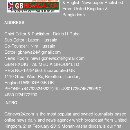
& English Newspaper Published
From United Kingdom &
Bangladesh
ADDRESS
Chief Editor & Publisher | Rakib H Ruhel
Sub-Editor : Laboni Hussain
Co-Founder : Nira Hussain
Editor:
gbnews24@gmail.com
News Room:
news.gbnews24@gmail.com
GBN FXDIGITAL MEDIA GROUP LTD
REG:NO-12791660: Incorporated UK
1110 Great West Rd, Brentford , London,
England,TW8 0GP GB UK
PHONE:+447923246622(UK) +8801725745789(BD)
+8801724772790
INTRO
Gbnews24.com is the most popular and owned journalists based
online news daily and news agency which broadcast from United
Kingdom. 21st February-2013 Mohan vasha dibosh, is our first