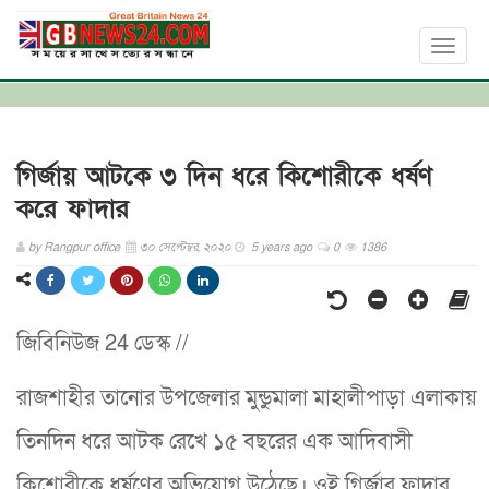
Toggl
naviga
গির্জায় আটকে ৩ দিন ধরে কিশোরীকে ধর্ষণ
করে ফাদার
by
Rangpur office
৩০ সেপ্টেম্বর, ২০২০
5 years ago
0
1386
জিবিনিউজ 24 ডেস্ক //
রাজশাহীর তানোর উপজেলার মুন্ডুমালা মাহালীপাড়া এলাকায়
তিনদিন ধরে আটক রেখে ১৫ বছরের এক আদিবাসী
কিশোরীকে ধর্ষণের অভিযোগ উঠেছে। ওই গির্জার ফাদার