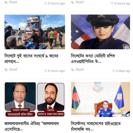
সিলেট
সিলেট
6 hours ago
6 hours ago
সিলেটে দুই বাসের সংঘর্ষে ৯ জনের
সিলেটের কন্যা মোহিনী রশিদ
প্রাণহান...
এনওয়াইপিডির উ...
সিলেট
সিলেট
6 hours ago
2 days ago
জালালাবাদবাসীর ঐতিহ্য "জালালাবাদ
সিলেটসহ সারাদেশের হাইওয়েতে
এসোসিয়ে...
চাঁদাবাজি বন্...