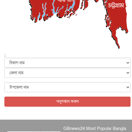
সিলেটের কন্যা মোহিনী রশিদ এনওয়াইপিডির উচ্চপদস্থ কর্মকর্তা
দেশজুড়ে
৬ আগস্ট, ২০২৬
আজ থেকে সবার জন্য উন্মুক্ত জুলাই স্মৃতি জাদুঘর
জাতীয়
৬ আগস্ট, ২০২৬
ফের বন্যার আশঙ্কা, ১০ জেলায় সতর্কতা
জাতীয়
৬ আগস্ট, ২০২৬
;
জুলাইয়ের কৃতিত্ব নেওয়ার জন্য সবাই প্রতিযোগিতায় নেমেছে :
স্বর...
জাতীয়
৬ আগস্ট, ২০২৬
ফ্যাসিবাদবিরোধী আন্দোলনে হত্যাকাণ্ডের বিচার হবে স্বচ্ছ, নিরপ...
জাতীয়
৬ আগস্ট, ২০২৬
অনুসন্ধান করুন
GBnews24 Most Popular Bangla