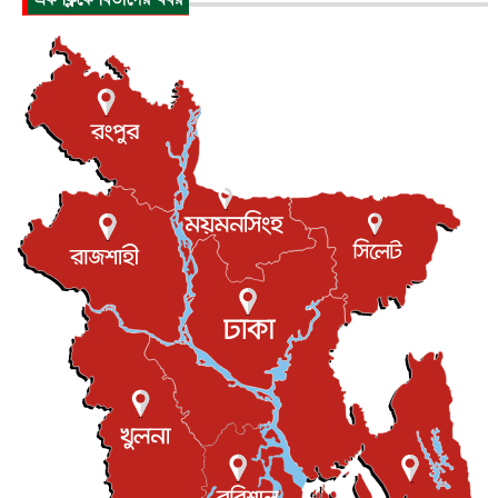
পাকিস্তান-তুরস্কের সঙ্গে প্রতিরক্ষা চুক্তি সৌদি আরবকে কতটা ন...
আন্তর্জাতিক
৮ আগস্ট, ২০২৬
যুক্তরাজ্যে গ্রুমিং কেলেঙ্কারি : পাকিস্তানির অপরাধে অস্বস্তি...
আন্তর্জাতিক
৮ আগস্ট, ২০২৬
বিরোধ কাটিয়ে কূটনৈতিক সম্পর্ক পুনঃস্থাপন করছে মেক্সিকো ও
পের...
আন্তর্জাতিক
৮ আগস্ট, ২০২৬
এবার ওটিটিতে মুক্তি পেল ‘মালিক’
বিনোদন
৮ আগস্ট, ২০২৬
রিয়ালকে ‘না’ বলা রদ্রির জন্য বার্সার কাছে কত চাইল ম্যানসিটি
খেলাধুলা
৮ আগস্ট, ২০২৬
শিল্পকলায় চলচ্চিত্র উৎসব, বিনা মূল্যে দেখা যাবে ৬ সিনেমা
বিনোদন
৮ আগস্ট, ২০২৬
ইস্ট লন্ডন মসজিদের জুমার খুতবা : “কুরআন হোক জীবন দেখার
লেন্স...
ইসলাম ও জীবন
৭ আগস্ট, ২০২৬