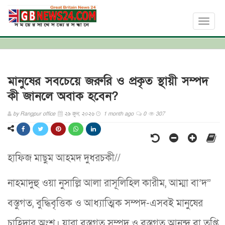
Toggl
naviga
মানুষের সবচেয়ে জরুরি ও প্রকৃত স্থায়ী সম্পদ
কী জানলে অবাক হবেন?
by
Rangpur office
২৯ জুন, ২০২৬
1 month ago
0
307
হাফিজ মাছুম আহমদ দুধরচকী//
নাহমাদুহু ওয়া নুসাল্লি আলা রাসূলিহিল কারীম, আম্মা বা’দ”
বস্তুগত, বুদ্ধিবৃত্তিক ও আধ্যাত্মিক সম্পদ-এসবই মানুষের
চাহিদার অংশ। যারা বস্তুগত সম্পদ ও বস্তুগত আনন্দ বা তৃপ্তি