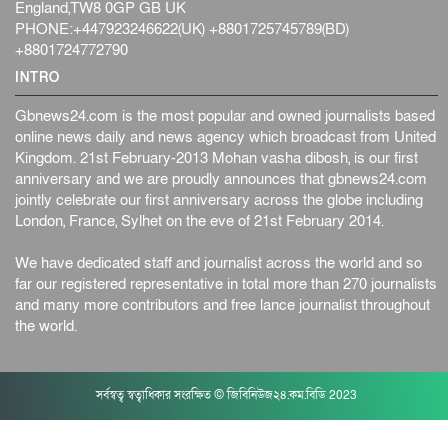
England,TW8 0GP GB UK
PHONE:+447923246622(UK) +8801725745789(BD)
+8801724772790
INTRO
Gbnews24.com is the most popular and owned journalists based
online news daily and news agency which broadcast from United
Kingdom. 21st February-2013 Mohan vasha dibosh, is our first
anniversary and we are proudly announces that gbnews24.com
jointly celebrate our first anniversary across the globe including
London, France, Sylhet on the eve of 21st February 2014.
We have dedicated staff and journalist across the world and so
far our registered representative in total more than 270 journalists
and many more contributors and free lance journalist throughout
the world.
সর্বস্বত্ব স্বত্বাধিকার সংরক্ষিত © জিবিনিউজ২৪.কম.বিডি 2023