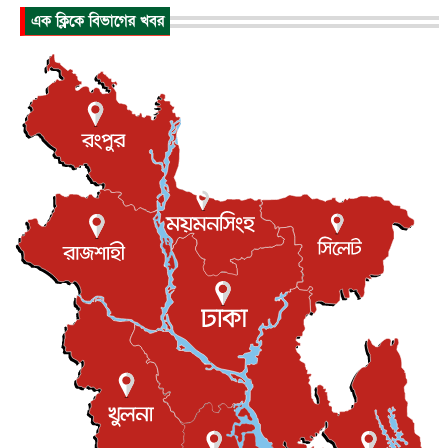
এক ক্লিকে বিভাগের খবর
পাকিস্তান-তুরস্কের সঙ্গে প্রতিরক্ষা চুক্তি সৌদি আরবকে কতটা ন...
আন্তর্জাতিক
৮ আগস্ট, ২০২৬
যুক্তরাজ্যে গ্রুমিং কেলেঙ্কারি : পাকিস্তানির অপরাধে অস্বস্তি...
আন্তর্জাতিক
৮ আগস্ট, ২০২৬
বিরোধ কাটিয়ে কূটনৈতিক সম্পর্ক পুনঃস্থাপন করছে মেক্সিকো ও
পের...
আন্তর্জাতিক
৮ আগস্ট, ২০২৬
এবার ওটিটিতে মুক্তি পেল ‘মালিক’
বিনোদন
৮ আগস্ট, ২০২৬
রিয়ালকে ‘না’ বলা রদ্রির জন্য বার্সার কাছে কত চাইল ম্যানসিটি
খেলাধুলা
৮ আগস্ট, ২০২৬
শিল্পকলায় চলচ্চিত্র উৎসব, বিনা মূল্যে দেখা যাবে ৬ সিনেমা
বিনোদন
৮ আগস্ট, ২০২৬
ইস্ট লন্ডন মসজিদের জুমার খুতবা : “কুরআন হোক জীবন দেখার
লেন্স...
ইসলাম ও জীবন
৭ আগস্ট, ২০২৬