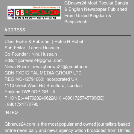
GBnews24 Most Popular Bangla
& English Newspaper Published
From United Kingdom &
Bangladesh
ADDRESS
Chief Editor & Publisher | Rakib H Ruhel
Sub-Editor : Laboni Hussain
Co-Founder : Nira Hussain
Editor:
gbnews24@gmail.com
News Room:
news.gbnews24@gmail.com
GBN FXDIGITAL MEDIA GROUP LTD
REG:NO-12791660: Incorporated UK
1110 Great West Rd, Brentford , London,
England,TW8 0GP GB UK
PHONE:+447923246622(UK) +8801725745789(BD)
+8801724772790
INTRO
Gbnews24.com is the most popular and owned journalists based
online news daily and news agency which broadcast from United