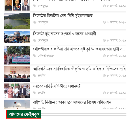
দেশজুড়ে
৮ আগস্ট, ২০২৬
সিলেটের মিনাটিলা যেন ‘মিনি সুইজারল্যান্ড’
দেশজুড়ে
৮ আগস্ট, ২০২৬
সিলেটে দুই বাসের সংঘর্ষে ৯ জনের প্রাণহানী
দেশজুড়ে
৮ আগস্ট, ২০২৬
মৌলভীবাজার কাউয়াদিঘি হাওরে সৃষ্ট কৃত্রিম জলাবদ্ধতার স্থায়ী স...
মৌলভীবাজার
৮ আগস্ট, ২০২৬
আদিবাসীদের সাংবিধানিক স্বীকৃতি ও ভূমি অধিকার নিশ্চিতের দাবি
জাতীয়
৮ আগস্ট, ২০২৬
ড্যাবের প্রতিষ্ঠাবার্ষিকীতে প্রধানমন্ত্রী
জাতীয়
৮ আগস্ট, ২০২৬
রাষ্ট্রপতি নির্বাচন : ডাকা হবে সংসদের বিশেষ অধিবেশন
জাতীয়
৮ আগস্ট, ২০২৬
আমাদের ফেইসবুক
প্রধানমন্ত্রীর সঙ্গে সাক্ষাতে খুদে শিল্পী অনুশ্রী রায়ের স্বপ...
জাতীয়
৮ আগস্ট, ২০২৬