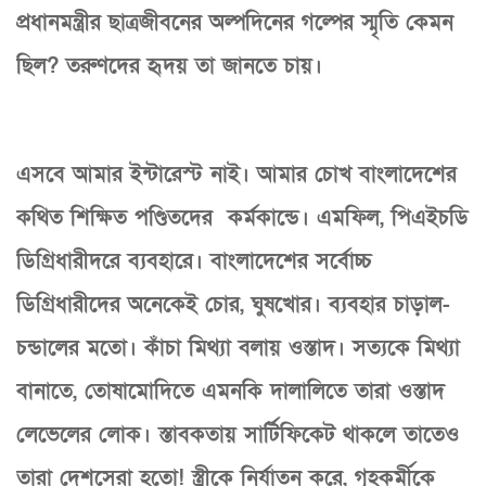
প্রধানমন্ত্রীর ছাত্রজীবনের অল্পদিনের গল্পের স্মৃতি কেমন
ছিল? তরুণদের হৃদয় তা জানতে চায়।
এসবে আমার ইন্টারেস্ট নাই। আমার চোখ বাংলাদেশের
কথিত শিক্ষিত পণ্ডিতদের কর্মকান্ডে। এমফিল, পিএইচডি
ডিগ্রিধারীদরে ব্যবহারে। বাংলাদেশের সর্বোচ্চ
ডিগ্রিধারীদের অনেকেই চোর, ঘুষখোর। ব্যবহার চাড়াল-
চন্ডালের মতো। কাঁচা মিথ্যা বলায় ওস্তাদ। সত্যকে মিথ্যা
বানাতে, তোষামোদিতে এমনকি দালালিতে তারা ওস্তাদ
লেভেলের লোক। স্তাবকতায় সার্টিফিকেট থাকলে তাতেও
তারা দেশসেরা হতো! স্ত্রীকে নির্যাতন করে, গৃহকর্মীকে