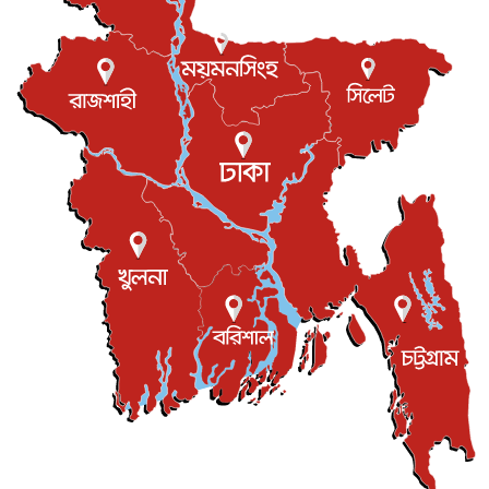
পের...
আন্তর্জাতিক
৮ আগস্ট, ২০২৬
এবার ওটিটিতে মুক্তি পেল ‘মালিক’
বিনোদন
৮ আগস্ট, ২০২৬
রিয়ালকে ‘না’ বলা রদ্রির জন্য বার্সার কাছে কত চাইল ম্যানসিটি
খেলাধুলা
৮ আগস্ট, ২০২৬
শিল্পকলায় চলচ্চিত্র উৎসব, বিনা মূল্যে দেখা যাবে ৬ সিনেমা
বিনোদন
৮ আগস্ট, ২০২৬
ইস্ট লন্ডন মসজিদের জুমার খুতবা : “কুরআন হোক জীবন দেখার
লেন্স...
ইসলাম ও জীবন
৭ আগস্ট, ২০২৬
সিলেটের কন্যা মোহিনী রশিদ এনওয়াইপিডির উচ্চপদস্থ কর্মকর্তা
দেশজুড়ে
৬ আগস্ট, ২০২৬
আজ থেকে সবার জন্য উন্মুক্ত জুলাই স্মৃতি জাদুঘর
জাতীয়
৬ আগস্ট, ২০২৬
ফের বন্যার আশঙ্কা, ১০ জেলায় সতর্কতা