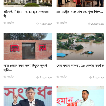
রাষ্ট্রপতি নির্বাচন : ডাকা হবে সংসদের
প্রধানমন্ত্রীর সঙ্গে সাক্ষাতে খুদে শিল্প...
বি...
জাতীয়
জাতীয়
1 hour ago
2 hours ago
আজ থেকে সবার জন্য উন্মুক্ত জুলাই
ফের বন্যার আশঙ্কা, ১০ জেলায় সতর্কতা
স্মৃতি...
জাতীয়
জাতীয়
2 days ago
2 days ago