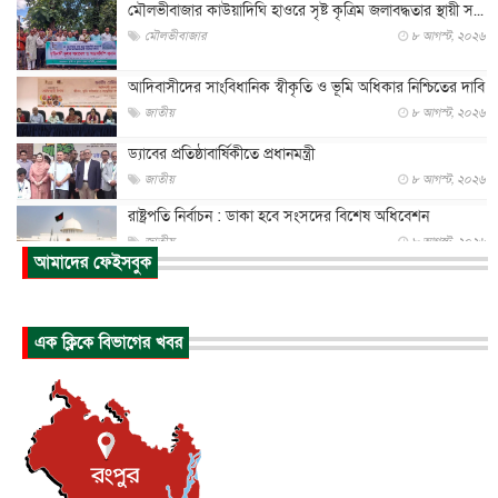
মৌলভীবাজার কাউয়াদিঘি হাওরে সৃষ্ট কৃত্রিম জলাবদ্ধতার স্থায়ী স...
মৌলভীবাজার
৮ আগস্ট, ২০২৬
আদিবাসীদের সাংবিধানিক স্বীকৃতি ও ভূমি অধিকার নিশ্চিতের দাবি
জাতীয়
৮ আগস্ট, ২০২৬
ড্যাবের প্রতিষ্ঠাবার্ষিকীতে প্রধানমন্ত্রী
জাতীয়
৮ আগস্ট, ২০২৬
রাষ্ট্রপতি নির্বাচন : ডাকা হবে সংসদের বিশেষ অধিবেশন
জাতীয়
৮ আগস্ট, ২০২৬
আমাদের ফেইসবুক
প্রধানমন্ত্রীর সঙ্গে সাক্ষাতে খুদে শিল্পী অনুশ্রী রায়ের স্বপ...
জাতীয়
৮ আগস্ট, ২০২৬
এক ক্লিকে বিভাগের খবর
পাকিস্তান-তুরস্কের সঙ্গে প্রতিরক্ষা চুক্তি সৌদি আরবকে কতটা ন...
আন্তর্জাতিক
৮ আগস্ট, ২০২৬
যুক্তরাজ্যে গ্রুমিং কেলেঙ্কারি : পাকিস্তানির অপরাধে অস্বস্তি...
আন্তর্জাতিক
৮ আগস্ট, ২০২৬
বিরোধ কাটিয়ে কূটনৈতিক সম্পর্ক পুনঃস্থাপন করছে মেক্সিকো ও