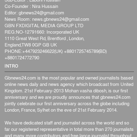
Co-Founder : Nira Hussain
Editor:
gbnews24@gmail.com
News Room:
news.gbnews24@gmail.com
GBN FXDIGITAL MEDIA GROUP LTD
REG:NO-12791660: Incorporated UK
1110 Great West Rd, Brentford , London,
England,TW8 0GP GB UK
PHONE:+447923246622(UK) +8801725745789(BD)
+8801724772790
INTRO
Gbnews24.com is the most popular and owned journalists based
online news daily and news agency which broadcast from United
Kingdom. 21st February-2013 Mohan vasha dibosh, is our first
anniversary and we are proudly announces that gbnews24.com
jointly celebrate our first anniversary across the globe including
London, France, Sylhet on the eve of 21st February 2014.
We have dedicated staff and journalist across the world and so
far our registered representative in total more than 270 journalists
and many more contributors and free lance journalist throughout