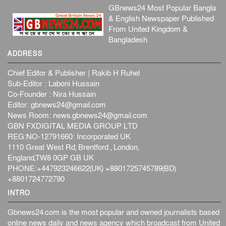
GBnews24 Most Popular Bangla
& English Newspaper Published
From United Kingdom &
Bangladesh
ADDRESS
Chief Editor & Publisher | Rakib H Ruhel
Sub-Editor : Laboni Hussain
Co-Founder : Nira Hussain
Editor:
gbnews24@gmail.com
News Room:
news.gbnews24@gmail.com
GBN FXDIGITAL MEDIA GROUP LTD
REG:NO-12791660: Incorporated UK
1110 Great West Rd, Brentford , London,
England,TW8 0GP GB UK
PHONE:+447923246622(UK) +8801725745789(BD)
+8801724772790
INTRO
Gbnews24.com is the most popular and owned journalists based
online news daily and news agency which broadcast from United