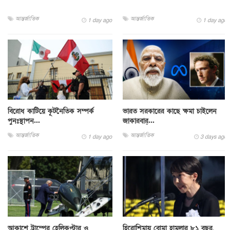
আন্তর্জাতিক
আন্তর্জাতিক
1 day ago
1 day ago
বিরোধ কাটিয়ে কূটনৈতিক সম্পর্ক
ভারত সরকারের কাছে ক্ষমা চাইলেন
পুনঃস্থাপন...
জাকারবার্...
আন্তর্জাতিক
আন্তর্জাতিক
1 day ago
3 days ago
আকাশে ট্রাম্পের হেলিকপ্টার ও
হিরোশিমায় বোমা হামলার ৮১ বছর,