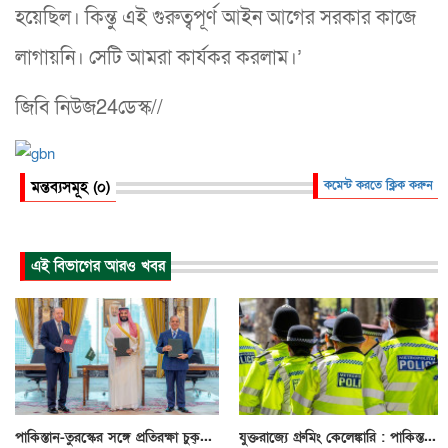
হয়েছিল। কিন্তু এই গুরুত্বপূর্ণ আইন আগের সরকার কাজে
লাগায়নি। সেটি আমরা কার্যকর করলাম।’
জিবি নিউজ24ডেস্ক//
মন্তব্যসমূহ (০)
কমেন্ট করতে ক্লিক করুন
এই বিভাগের আরও খবর
পাকিস্তান-তুরস্কের সঙ্গে প্রতিরক্ষা চুক্...
যুক্তরাজ্যে গ্রুমিং কেলেঙ্কারি : পাকিস্ত...