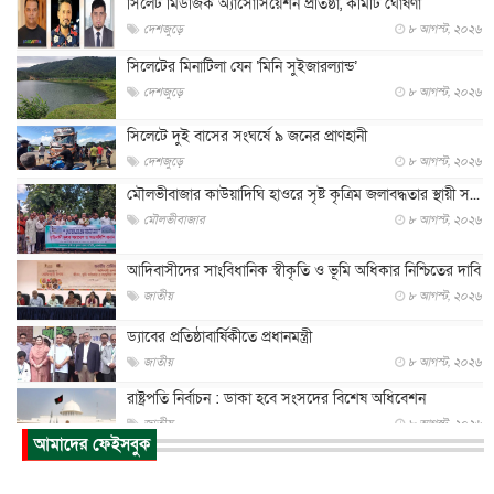
সিলেট মিউজিক অ্যাসোসিয়েশন প্রতিষ্ঠা, কমিটি ঘোষণা
দেশজুড়ে
৮ আগস্ট, ২০২৬
সিলেটের মিনাটিলা যেন ‘মিনি সুইজারল্যান্ড’
দেশজুড়ে
৮ আগস্ট, ২০২৬
সিলেটে দুই বাসের সংঘর্ষে ৯ জনের প্রাণহানী
দেশজুড়ে
৮ আগস্ট, ২০২৬
মৌলভীবাজার কাউয়াদিঘি হাওরে সৃষ্ট কৃত্রিম জলাবদ্ধতার স্থায়ী স...
মৌলভীবাজার
৮ আগস্ট, ২০২৬
আদিবাসীদের সাংবিধানিক স্বীকৃতি ও ভূমি অধিকার নিশ্চিতের দাবি
জাতীয়
৮ আগস্ট, ২০২৬
ড্যাবের প্রতিষ্ঠাবার্ষিকীতে প্রধানমন্ত্রী
জাতীয়
৮ আগস্ট, ২০২৬
রাষ্ট্রপতি নির্বাচন : ডাকা হবে সংসদের বিশেষ অধিবেশন
জাতীয়
৮ আগস্ট, ২০২৬
আমাদের ফেইসবুক
প্রধানমন্ত্রীর সঙ্গে সাক্ষাতে খুদে শিল্পী অনুশ্রী রায়ের স্বপ...
জাতীয়
৮ আগস্ট, ২০২৬