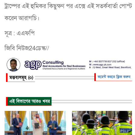
ট্রাম্পের এই হুমিকর কিছুক্ষণ পর এক্সে এই সতর্কবার্তা পোস্ট
করেন আরাগচি।
সূত্র : এএফপি
জিবি নিউজ24ডেস্ক//
মন্তব্যসমূহ (০)
কমেন্ট করতে ক্লিক করুন
এই বিভাগের আরও খবর