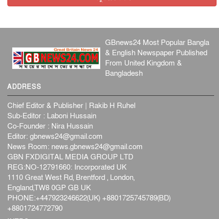
GBnews24 Most Popular Bangla
& English Newspaper Published
From United Kingdom &
Bangladesh
ADDRESS
Chief Editor & Publisher | Rakib H Ruhel
Sub-Editor : Laboni Hussain
Co-Founder : Nira Hussain
Editor:
gbnews24@gmail.com
News Room:
news.gbnews24@gmail.com
GBN FXDIGITAL MEDIA GROUP LTD
REG:NO-12791660: Incorporated UK
1110 Great West Rd, Brentford , London,
England,TW8 0GP GB UK
PHONE:+447923246622(UK) +8801725745789(BD)
+8801724772790