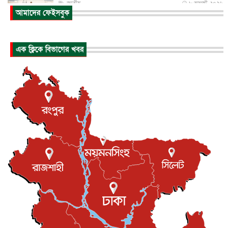
জাতীয়
৮ আগস্ট, ২০২৬
আমাদের ফেইসবুক
প্রধানমন্ত্রীর সঙ্গে সাক্ষাতে খুদে শিল্পী অনুশ্রী রায়ের স্বপ...
জাতীয়
৮ আগস্ট, ২০২৬
এক ক্লিকে বিভাগের খবর
পাকিস্তান-তুরস্কের সঙ্গে প্রতিরক্ষা চুক্তি সৌদি আরবকে কতটা ন...
আন্তর্জাতিক
৮ আগস্ট, ২০২৬
যুক্তরাজ্যে গ্রুমিং কেলেঙ্কারি : পাকিস্তানির অপরাধে অস্বস্তি...
আন্তর্জাতিক
৮ আগস্ট, ২০২৬
বিরোধ কাটিয়ে কূটনৈতিক সম্পর্ক পুনঃস্থাপন করছে মেক্সিকো ও
পের...
আন্তর্জাতিক
৮ আগস্ট, ২০২৬
এবার ওটিটিতে মুক্তি পেল ‘মালিক’
বিনোদন
৮ আগস্ট, ২০২৬
রিয়ালকে ‘না’ বলা রদ্রির জন্য বার্সার কাছে কত চাইল ম্যানসিটি
খেলাধুলা
৮ আগস্ট, ২০২৬
শিল্পকলায় চলচ্চিত্র উৎসব, বিনা মূল্যে দেখা যাবে ৬ সিনেমা
বিনোদন
৮ আগস্ট, ২০২৬