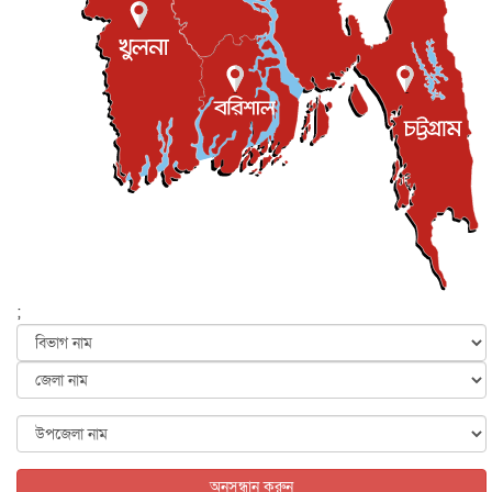
ইস্ট লন্ডন মসজিদের জুমার খুতবা : “কুরআন হোক জীবন দেখার
লেন্স...
ইসলাম ও জীবন
৭ আগস্ট, ২০২৬
সিলেটের কন্যা মোহিনী রশিদ এনওয়াইপিডির উচ্চপদস্থ কর্মকর্তা
দেশজুড়ে
৬ আগস্ট, ২০২৬
আজ থেকে সবার জন্য উন্মুক্ত জুলাই স্মৃতি জাদুঘর
জাতীয়
৬ আগস্ট, ২০২৬
ফের বন্যার আশঙ্কা, ১০ জেলায় সতর্কতা
জাতীয়
৬ আগস্ট, ২০২৬
;
জুলাইয়ের কৃতিত্ব নেওয়ার জন্য সবাই প্রতিযোগিতায় নেমেছে :
স্বর...
জাতীয়
৬ আগস্ট, ২০২৬
ফ্যাসিবাদবিরোধী আন্দোলনে হত্যাকাণ্ডের বিচার হবে স্বচ্ছ, নিরপ...
জাতীয়
৬ আগস্ট, ২০২৬
অনুসন্ধান করুন