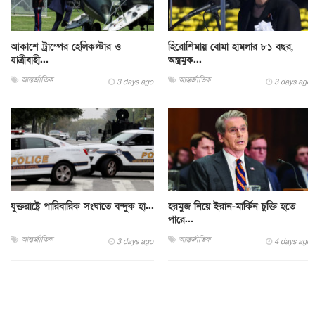
আকাশে ট্রাম্পের হেলিকপ্টার ও
হিরোশিমায় বোমা হামলার ৮১ বছর,
যাত্রীবাহী...
অস্ত্রমুক...
আন্তর্জাতিক
আন্তর্জাতিক
3 days ago
3 days ago
যুক্তরাষ্ট্রে পারিবারিক সংঘাতে বন্দুক হা...
হরমুজ নিয়ে ইরান-মার্কিন চুক্তি হতে
পারে...
আন্তর্জাতিক
আন্তর্জাতিক
3 days ago
4 days ago