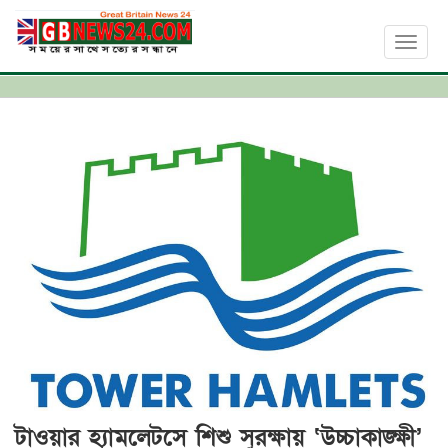
Toggl
naviga
টাওয়ার হ্যামলেটসে শিশু সুরক্ষায় ‘উচ্চাকাঙ্ক্ষী’