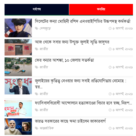
সর্বশেষ
জনপ্রিয়
সিলেটের কন্যা মোহিনী রশিদ এনওয়াইপিডির উচ্চপদস্থ কর্মকর্তা
দেশজুড়ে
৬ আগস্ট, ২০২৬
আজ থেকে সবার জন্য উন্মুক্ত জুলাই স্মৃতি জাদুঘর
জাতীয়
৬ আগস্ট, ২০২৬
ফের বন্যার আশঙ্কা, ১০ জেলায় সতর্কতা
জাতীয়
৬ আগস্ট, ২০২৬
জুলাইয়ের কৃতিত্ব নেওয়ার জন্য সবাই প্রতিযোগিতায় নেমেছে :
স্বর...
জাতীয়
৬ আগস্ট, ২০২৬
ফ্যাসিবাদবিরোধী আন্দোলনে হত্যাকাণ্ডের বিচার হবে স্বচ্ছ, নিরপ...
জাতীয়
৬ আগস্ট, ২০২৬
ভারত সরকারের কাছে ক্ষমা চাইলেন জাকারবার্গ
আন্তর্জাতিক
৬ আগস্ট, ২০২৬