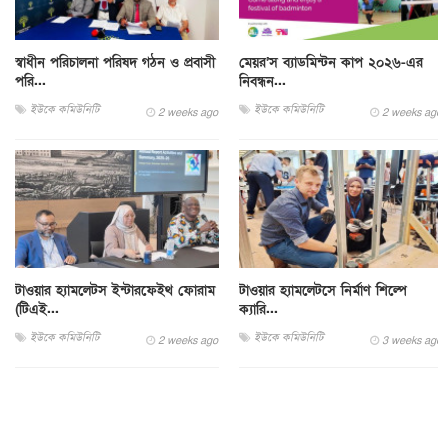
স্বাধীন পরিচালনা পরিষদ গঠন ও প্রবাসী
মেয়র’স ব্যাডমিন্টন কাপ ২০২৬-এর
পরি...
নিবন্ধন...
ইউকে কমিউনিটি
ইউকে কমিউনিটি
2 weeks ago
2 weeks ago
টাওয়ার হ্যামলেটস ইন্টারফেইথ ফোরাম
টাওয়ার হ্যামলেটসে নির্মাণ শিল্পে
(টিএই...
ক্যারি...
ইউকে কমিউনিটি
ইউকে কমিউনিটি
2 weeks ago
3 weeks ago