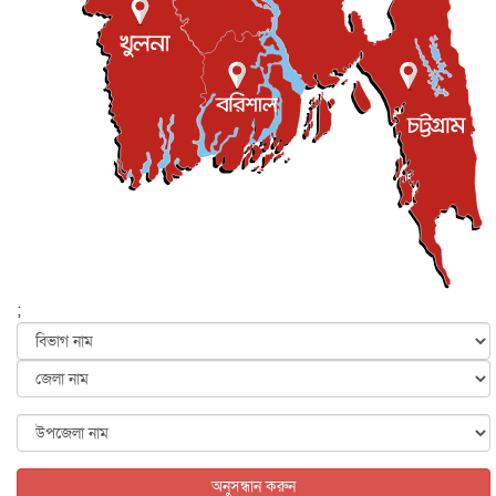
জাতীয়
৫ আগস্ট, ২০২৬
জনগণ পরিবর্তন চেয়েছে বলেই জুলাই আন্দোলন সফল :
প্রধানমন্ত্রী
জাতীয়
৫ আগস্ট, ২০২৬
বেনজীর আহমেদের সঙ্গে পরীমনির ঘনিষ্ঠ সম্পর্ক ছিল : নাসির
মাহম...
জাতীয়
৫ আগস্ট, ২০২৬
হরমুজ নিয়ে ইরান-মার্কিন চুক্তি হতে পারে আজ : মার্কিন অর্থমন...
আন্তর্জাতিক
৫ আগস্ট, ২০২৬
পৃথিবীর দিকে আসছে বিধ্বংসী বস্তু, পারমাণবিক বোমা দিয়ে করা
হব...
;
আন্তর্জাতিক
৫ আগস্ট, ২০২৬
কেনিয়ায় ১৫ হাতির রহস্যজনক মৃত্যু, সন্দেহের মুখে কীটনাশকের
ব্...
আন্তর্জাতিক
৫ আগস্ট, ২০২৬
বিদেশি সংবাদমাধ্যমের জন্য নতুন বিধি-নিষেধ পাকিস্তানের
আন্তর্জাতিক
৫ আগস্ট, ২০২৬
অনুসন্ধান করুন