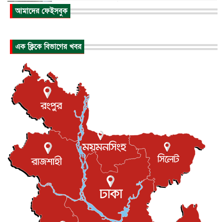
আকাশে ট্রাম্পের হেলিকপ্টার ও যাত্রীবাহী বিমান মুখোমুখি, তদন্...
আমাদের ফেইসবুক
আন্তর্জাতিক
৬ আগস্ট, ২০২৬
হিরোশিমায় বোমা হামলার ৮১ বছর, অস্ত্রমুক্ত বিশ্বের আহ্বান জা...
এক ক্লিকে বিভাগের খবর
আন্তর্জাতিক
৬ আগস্ট, ২০২৬
যুক্তরাষ্ট্রে পারিবারিক সংঘাতে বন্দুক হামলা, নিহত ৩
আন্তর্জাতিক
৬ আগস্ট, ২০২৬
টি-টোয়েন্টি ইতিহাসের সর্বোচ্চ রানের মালিক এখন জস বাটলার
খেলাধুলা
৬ আগস্ট, ২০২৬
বস্তিতে কেটেছে শৈশব, আজ মুম্বাইয়ে দুই বাড়ির মালিক
বিনোদন
৬ আগস্ট, ২০২৬
যুক্তরাজ্যে বসবাসরত জাতীয়তাবাদী কুলাউড়াবাসীর মত বিনিময়
সভা...
ইউকে কমিউনিটি
৫ আগস্ট, ২০২৬
প্রধানমন্ত্রীকে সৌদি আরব সফরের আমন্ত্রণ
জাতীয়
৫ আগস্ট, ২০২৬
জুলাই গণ-অভ্যুত্থান দিবস আজ, স্মরণে দেশজুড়ে কর্মসূচি