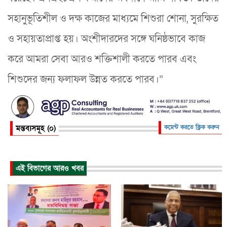
সহানুভূতিশীল ও দক্ষ কাজের মাধ্যমে শিশুরা শোনা, সুরক্ষিত
ও সহায়তাপ্রাপ্ত হয়। অংশীদারদের সঙ্গে ঘনিষ্ঠভাবে কাজ
করে আমরা সেবা আরও শক্তিশালী করতে পারব এবং
শিশুদের জন্য ফলাফল উন্নত করতে পারব।”
মন্তব্যসমূহ (০)
কমেন্ট করতে ক্লিক করুন
এই বিভাগের আরও খবর