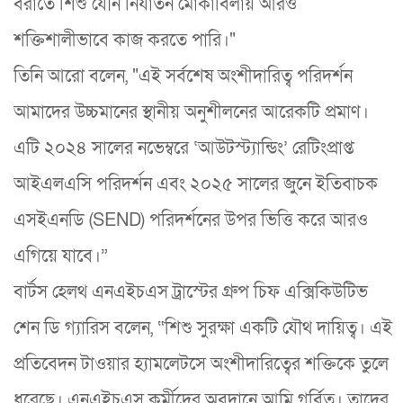
বরাতে শিশু যৌন নির্যাতন মোকাবিলায় আরও
শক্তিশালীভাবে কাজ করতে পারি।"
তিনি আরো বলেন, "এই সর্বশেষ অংশীদারিত্ব পরিদর্শন
আমাদের উচ্চমানের স্থানীয় অনুশীলনের আরেকটি প্রমাণ।
এটি ২০২৪ সালের নভেম্বরে ‘আউটস্ট্যান্ডিং’ রেটিংপ্রাপ্ত
আইএলএসি পরিদর্শন এবং ২০২৫ সালের জুনে ইতিবাচক
এসইএনডি (SEND) পরিদর্শনের উপর ভিত্তি করে আরও
এগিয়ে যাবে।”
বার্টস হেলথ এনএইচএস ট্রাস্টের গ্রুপ চিফ এক্সিকিউটিভ
শেন ডি গ্যারিস বলেন, “শিশু সুরক্ষা একটি যৌথ দায়িত্ব। এই
প্রতিবেদন টাওয়ার হ্যামলেটসে অংশীদারিত্বের শক্তিকে তুলে
ধরেছে। এনএইচএস কর্মীদের অবদানে আমি গর্বিত। তাদের