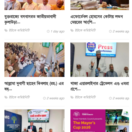
যুক্তরাজ্যে বসবাসরত জাতীয়তাবাদী
এফোর্ডেবল হোমসের কোটায় লন্ডন
কুলাউড়া...
মেয়রের আংশি...
ইউকে কমিউনিটি
ইউকে কমিউনিটি
1 day ago
2 weeks ago
আল্লামা দুবাগী ছাহেব কিবলাহ (রহ.) এর
খাজা এয়ারলাইনার ট্রেভেলস এণ্ড ওমরা
ষষ্...
গ্রপে...
ইউকে কমিউনিটি
ইউকে কমিউনিটি
2 weeks ago
2 weeks ago