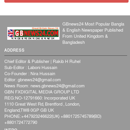
GBnews24 Most Popular Bangla
& English Newspaper Published
From United Kingdom &
Bangladesh
ADDRESS
Chief Editor & Publisher | Rakib H Ruhel
Sub-Editor : Laboni Hussain
Co-Founder : Nira Hussain
Editor:
gbnews24@gmail.com
News Room:
news.gbnews24@gmail.com
GBN FXDIGITAL MEDIA GROUP LTD
REG:NO-12791660: Incorporated UK
1110 Great West Rd, Brentford , London,
England,TW8 0GP GB UK
PHONE:+447923246622(UK) +8801725745789(BD)
+8801724772790