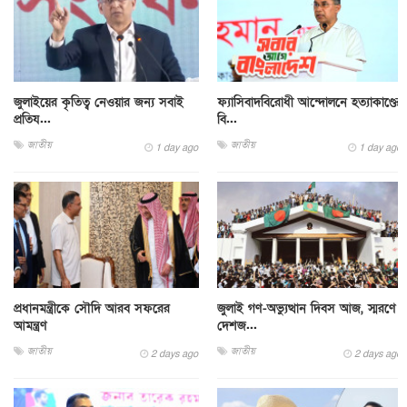
জুলাইয়ের কৃতিত্ব নেওয়ার জন্য সবাই
ফ্যাসিবাদবিরোধী আন্দোলনে হত্যাকাণ্ডের
প্রতিয...
বি...
জাতীয়
জাতীয়
1 day ago
1 day ago
প্রধানমন্ত্রীকে সৌদি আরব সফরের
জুলাই গণ-অভ্যুত্থান দিবস আজ, স্মরণে
আমন্ত্রণ
দেশজ...
জাতীয়
জাতীয়
2 days ago
2 days ago