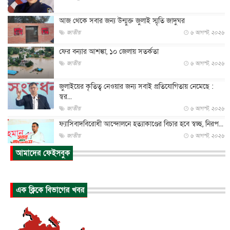
আজ থেকে সবার জন্য উন্মুক্ত জুলাই স্মৃতি জাদুঘর
জাতীয়
৬ আগস্ট, ২০২৬
ফের বন্যার আশঙ্কা, ১০ জেলায় সতর্কতা
জাতীয়
৬ আগস্ট, ২০২৬
জুলাইয়ের কৃতিত্ব নেওয়ার জন্য সবাই প্রতিযোগিতায় নেমেছে :
স্বর...
জাতীয়
৬ আগস্ট, ২০২৬
ফ্যাসিবাদবিরোধী আন্দোলনে হত্যাকাণ্ডের বিচার হবে স্বচ্ছ, নিরপ...
জাতীয়
৬ আগস্ট, ২০২৬
আমাদের ফেইসবুক
ভারত সরকারের কাছে ক্ষমা চাইলেন জাকারবার্গ
আন্তর্জাতিক
৬ আগস্ট, ২০২৬
আকাশে ট্রাম্পের হেলিকপ্টার ও যাত্রীবাহী বিমান মুখোমুখি, তদন্...
এক ক্লিকে বিভাগের খবর
আন্তর্জাতিক
৬ আগস্ট, ২০২৬
হিরোশিমায় বোমা হামলার ৮১ বছর, অস্ত্রমুক্ত বিশ্বের আহ্বান জা...
আন্তর্জাতিক
৬ আগস্ট, ২০২৬