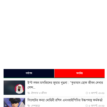
সর্বশেষ
জনপ্রিয়
ইস্ট লন্ডন মসজিদের জুমার খুতবা : “কুরআন হোক জীবন দেখার
লেন্স...
ইসলাম ও জীবন
৭ আগস্ট, ২০২৬
সিলেটের কন্যা মোহিনী রশিদ এনওয়াইপিডির উচ্চপদস্থ কর্মকর্তা
দেশজুড়ে
৬ আগস্ট, ২০২৬