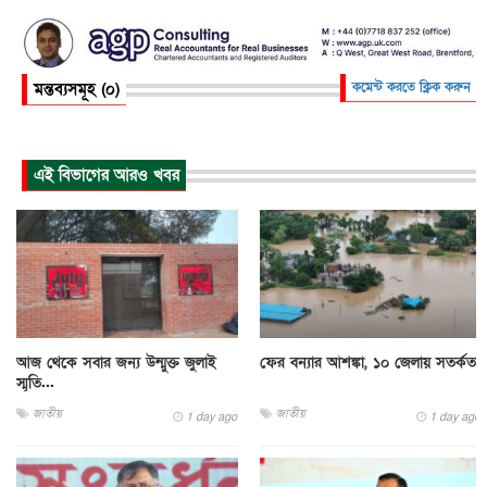
মন্তব্যসমূহ (০)
কমেন্ট করতে ক্লিক করুন
এই বিভাগের আরও খবর
আজ থেকে সবার জন্য উন্মুক্ত জুলাই
ফের বন্যার আশঙ্কা, ১০ জেলায় সতর্কতা
স্মৃতি...
জাতীয়
জাতীয়
1 day ago
1 day ago