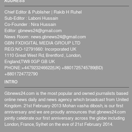
ADDRESS
Chief Editor & Publisher | Rakib H Ruhel
Sub-Editor : Laboni Hussain
Co-Founder : Nira Hussain
Editor:
gbnews24@gmail.com
News Room:
news.gbnews24@gmail.com
GBN FXDIGITAL MEDIA GROUP LTD
REG:NO-12791660: Incorporated UK
1110 Great West Rd, Brentford , London,
England,TW8 0GP GB UK
PHONE:+447923246622(UK) +8801725745789(BD)
+8801724772790
INTRO
Gbnews24.com is the most popular and owned journalists based
online news daily and news agency which broadcast from United
Kingdom. 21st February-2013 Mohan vasha dibosh, is our first
anniversary and we are proudly announces that gbnews24.com
jointly celebrate our first anniversary across the globe including
London, France, Sylhet on the eve of 21st February 2014.