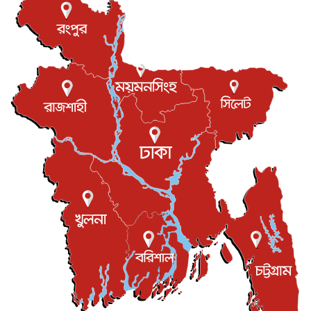
যুক্তরাষ্ট্রে পারিবারিক সংঘাতে বন্দুক হামলা, নিহত ৩
আন্তর্জাতিক
৬ আগস্ট, ২০২৬
টি-টোয়েন্টি ইতিহাসের সর্বোচ্চ রানের মালিক এখন জস বাটলার
খেলাধুলা
৬ আগস্ট, ২০২৬
বস্তিতে কেটেছে শৈশব, আজ মুম্বাইয়ে দুই বাড়ির মালিক
বিনোদন
৬ আগস্ট, ২০২৬
যুক্তরাজ্যে বসবাসরত জাতীয়তাবাদী কুলাউড়াবাসীর মত বিনিময়
সভা...
ইউকে কমিউনিটি
৫ আগস্ট, ২০২৬
প্রধানমন্ত্রীকে সৌদি আরব সফরের আমন্ত্রণ
জাতীয়
৫ আগস্ট, ২০২৬
জুলাই গণ-অভ্যুত্থান দিবস আজ, স্মরণে দেশজুড়ে কর্মসূচি
জাতীয়
৫ আগস্ট, ২০২৬
জনগণ পরিবর্তন চেয়েছে বলেই জুলাই আন্দোলন সফল :
প্রধানমন্ত্রী
জাতীয়
৫ আগস্ট, ২০২৬