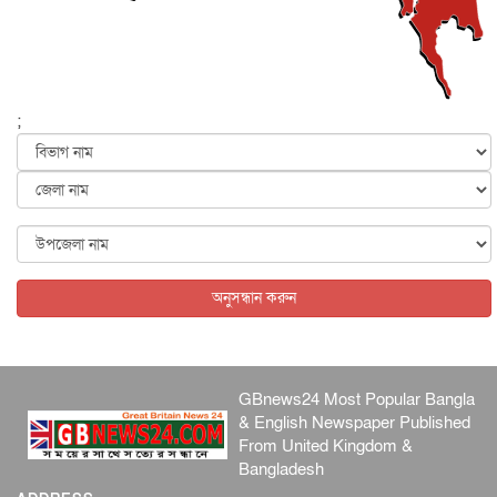
বেনজীর আহমেদের সঙ্গে পরীমনির ঘনিষ্ঠ সম্পর্ক ছিল : নাসির
মাহম...
জাতীয়
৫ আগস্ট, ২০২৬
হরমুজ নিয়ে ইরান-মার্কিন চুক্তি হতে পারে আজ : মার্কিন অর্থমন...
;
আন্তর্জাতিক
৫ আগস্ট, ২০২৬
পৃথিবীর দিকে আসছে বিধ্বংসী বস্তু, পারমাণবিক বোমা দিয়ে করা
হব...
আন্তর্জাতিক
৫ আগস্ট, ২০২৬
কেনিয়ায় ১৫ হাতির রহস্যজনক মৃত্যু, সন্দেহের মুখে কীটনাশকের
ব্...
অনুসন্ধান করুন
আন্তর্জাতিক
৫ আগস্ট, ২০২৬
GBnews24 Most Popular Bangla
& English Newspaper Published
From United Kingdom &
Bangladesh