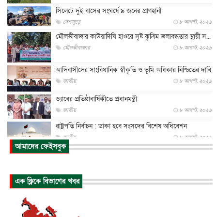
সিলেটে দুই বাসের সংঘর্ষে ৯ জনের প্রাণহানী
দেশজুড়ে
৮ আগস্ট, ২০২৬
মৌলভীবাজার কাউয়াদিঘি হাওরে সৃষ্ট কৃত্রিম জলাবদ্ধতার স্থায়ী স...
মৌলভীবাজার
৮ আগস্ট, ২০২৬
আদিবাসীদের সাংবিধানিক স্বীকৃতি ও ভূমি অধিকার নিশ্চিতের দাবি
জাতীয়
৮ আগস্ট, ২০২৬
ড্যাবের প্রতিষ্ঠাবার্ষিকীতে প্রধানমন্ত্রী
জাতীয়
৮ আগস্ট, ২০২৬
রাষ্ট্রপতি নির্বাচন : ডাকা হবে সংসদের বিশেষ অধিবেশন
জাতীয়
৮ আগস্ট, ২০২৬
আমাদের ফেইসবুক
প্রধানমন্ত্রীর সঙ্গে সাক্ষাতে খুদে শিল্পী অনুশ্রী রায়ের স্বপ...
জাতীয়
৮ আগস্ট, ২০২৬
এক ক্লিকে বিভাগের খবর
পাকিস্তান-তুরস্কের সঙ্গে প্রতিরক্ষা চুক্তি সৌদি আরবকে কতটা ন...
আন্তর্জাতিক
৮ আগস্ট, ২০২৬
যুক্তরাজ্যে গ্রুমিং কেলেঙ্কারি : পাকিস্তানির অপরাধে অস্বস্তি...