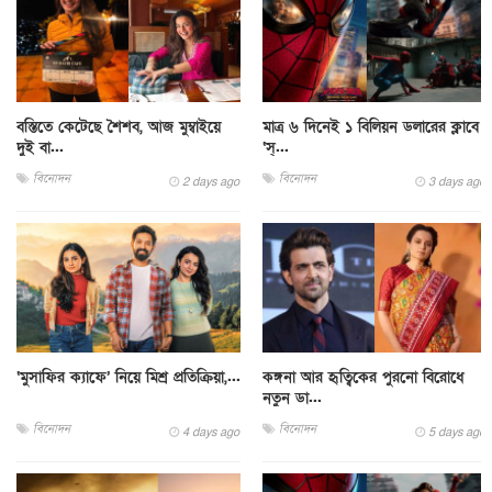
বস্তিতে কেটেছে শৈশব, আজ মুম্বাইয়ে
মাত্র ৬ দিনেই ১ বিলিয়ন ডলারের ক্লাবে
দুই বা...
‘স্...
বিনোদন
বিনোদন
2 days ago
3 days ago
‘মুসাফির ক্যাফে’ নিয়ে মিশ্র প্রতিক্রিয়া,...
কঙ্গনা আর হৃত্বিকের পুরনো বিরোধে
নতুন ডা...
বিনোদন
বিনোদন
4 days ago
5 days ago