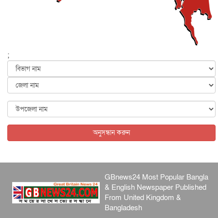
জাতীয়
৬ আগস্ট, ২০২৬
ফের বন্যার আশঙ্কা, ১০ জেলায় সতর্কতা
জাতীয়
৬ আগস্ট, ২০২৬
;
জুলাইয়ের কৃতিত্ব নেওয়ার জন্য সবাই প্রতিযোগিতায় নেমেছে :
স্বর...
জাতীয়
৬ আগস্ট, ২০২৬
ফ্যাসিবাদবিরোধী আন্দোলনে হত্যাকাণ্ডের বিচার হবে স্বচ্ছ, নিরপ...
জাতীয়
৬ আগস্ট, ২০২৬
অনুসন্ধান করুন
GBnews24 Most Popular Bangla
& English Newspaper Published
From United Kingdom &
Bangladesh