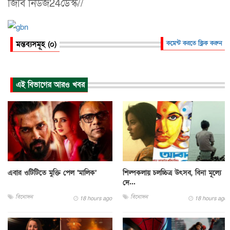
জিবি নিউজ24ডেস্ক//
মন্তব্যসমূহ (০)
কমেন্ট করতে ক্লিক করুন
এই বিভাগের আরও খবর
এবার ওটিটিতে মুক্তি পেল ‘মালিক’
শিল্পকলায় চলচ্চিত্র উৎসব, বিনা মূল্যে
দে...
বিনোদন
বিনোদন
18 hours ago
18 hours ago