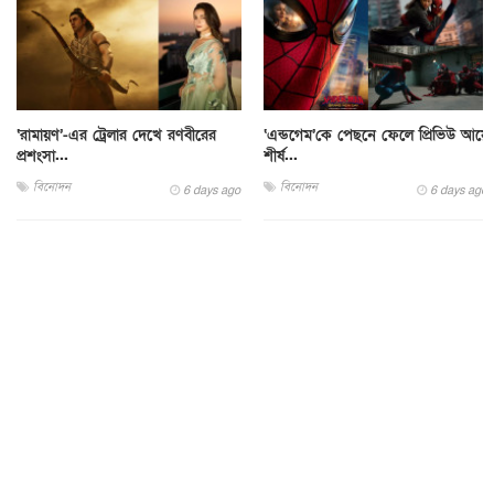
‘রামায়ণ’-এর ট্রেলার দেখে রণবীরের
‘এন্ডগেম’কে পেছনে ফেলে প্রিভিউ আয়ে
প্রশংসা...
শীর্ষ...
বিনোদন
বিনোদন
6 days ago
6 days ago