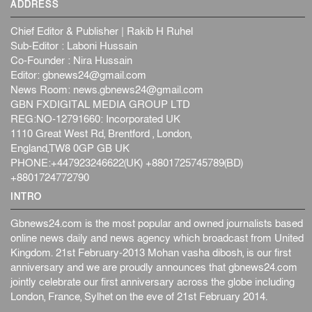
ADDRESS
Chief Editor & Publisher | Rakib H Ruhel
Sub-Editor : Laboni Hussain
Co-Founder : Nira Hussain
Editor:
gbnews24@gmail.com
News Room:
news.gbnews24@gmail.com
GBN FXDIGITAL MEDIA GROUP LTD
REG:NO-12791660: Incorporated UK
1110 Great West Rd, Brentford , London,
England,TW8 0GP GB UK
PHONE:+447923246622(UK) +8801725745789(BD)
+8801724772790
INTRO
Gbnews24.com is the most popular and owned journalists based
online news daily and news agency which broadcast from United
Kingdom. 21st February-2013 Mohan vasha dibosh, is our first
anniversary and we are proudly announces that gbnews24.com
jointly celebrate our first anniversary across the globe including
London, France, Sylhet on the eve of 21st February 2014.