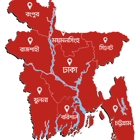
আন্তর্জাতিক
৮ আগস্ট, ২০২৬
বিরোধ কাটিয়ে কূটনৈতিক সম্পর্ক পুনঃস্থাপন করছে মেক্সিকো ও
পের...
আন্তর্জাতিক
৮ আগস্ট, ২০২৬
এবার ওটিটিতে মুক্তি পেল ‘মালিক’
বিনোদন
৮ আগস্ট, ২০২৬
রিয়ালকে ‘না’ বলা রদ্রির জন্য বার্সার কাছে কত চাইল ম্যানসিটি
খেলাধুলা
৮ আগস্ট, ২০২৬
শিল্পকলায় চলচ্চিত্র উৎসব, বিনা মূল্যে দেখা যাবে ৬ সিনেমা
বিনোদন
৮ আগস্ট, ২০২৬
ইস্ট লন্ডন মসজিদের জুমার খুতবা : “কুরআন হোক জীবন দেখার
লেন্স...
ইসলাম ও জীবন
৭ আগস্ট, ২০২৬
সিলেটের কন্যা মোহিনী রশিদ এনওয়াইপিডির উচ্চপদস্থ কর্মকর্তা
দেশজুড়ে
৬ আগস্ট, ২০২৬
আজ থেকে সবার জন্য উন্মুক্ত জুলাই স্মৃতি জাদুঘর