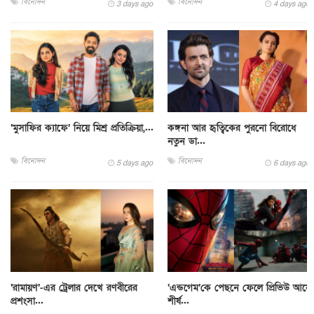
বিনোদন
বিনোদন
3 days ago
4 days ago
‘মুসাফির ক্যাফে’ নিয়ে মিশ্র প্রতিক্রিয়া,...
কঙ্গনা আর হৃত্বিকের পুরনো বিরোধে
নতুন ডা...
বিনোদন
বিনোদন
5 days ago
6 days ago
‘রামায়ণ’-এর ট্রেলার দেখে রণবীরের
‘এন্ডগেম’কে পেছনে ফেলে প্রিভিউ আয়ে
প্রশংসা...
শীর্ষ...