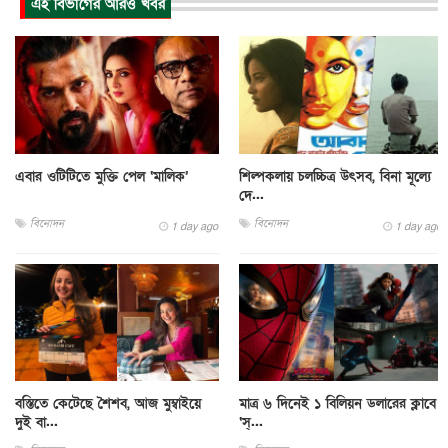
এই বিভাগের আরও খবর
এবার ওটিটিতে মুক্তি পেল ‘মালিক’
শিল্পকলায় চলচ্চিত্র উৎসব, বিনা মূল্যে
দে...
বিনোদন
বিনোদন
1 day ago
1 day ago
বস্তিতে কেটেছে শৈশব, আজ মুম্বাইয়ে
মাত্র ৬ দিনেই ১ বিলিয়ন ডলারের ক্লাবে
দুই বা...
‘স্...