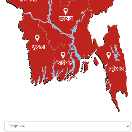
রিয়ালকে ‘না’ বলা রদ্রির জন্য বার্সার কাছে কত চাইল ম্যানসিটি
খেলাধুলা
৮ আগস্ট, ২০২৬
শিল্পকলায় চলচ্চিত্র উৎসব, বিনা মূল্যে দেখা যাবে ৬ সিনেমা
বিনোদন
৮ আগস্ট, ২০২৬
ইস্ট লন্ডন মসজিদের জুমার খুতবা : “কুরআন হোক জীবন দেখার
লেন্স...
ইসলাম ও জীবন
৭ আগস্ট, ২০২৬
সিলেটের কন্যা মোহিনী রশিদ এনওয়াইপিডির উচ্চপদস্থ কর্মকর্তা
দেশজুড়ে
৬ আগস্ট, ২০২৬
আজ থেকে সবার জন্য উন্মুক্ত জুলাই স্মৃতি জাদুঘর
জাতীয়
৬ আগস্ট, ২০২৬
ফের বন্যার আশঙ্কা, ১০ জেলায় সতর্কতা
জাতীয়
৬ আগস্ট, ২০২৬
;
জুলাইয়ের কৃতিত্ব নেওয়ার জন্য সবাই প্রতিযোগিতায় নেমেছে :
স্বর...