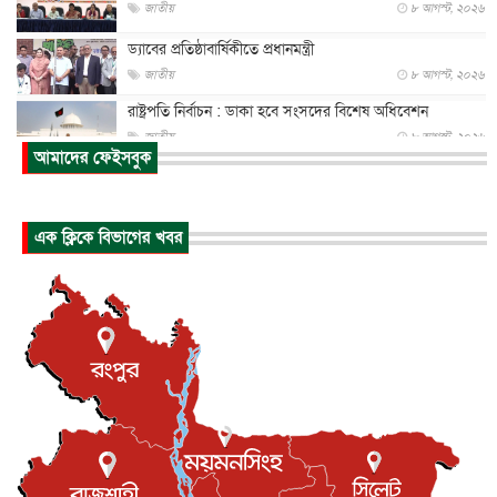
জাতীয়
৮ আগস্ট, ২০২৬
ড্যাবের প্রতিষ্ঠাবার্ষিকীতে প্রধানমন্ত্রী
জাতীয়
৮ আগস্ট, ২০২৬
রাষ্ট্রপতি নির্বাচন : ডাকা হবে সংসদের বিশেষ অধিবেশন
জাতীয়
৮ আগস্ট, ২০২৬
আমাদের ফেইসবুক
প্রধানমন্ত্রীর সঙ্গে সাক্ষাতে খুদে শিল্পী অনুশ্রী রায়ের স্বপ...
জাতীয়
৮ আগস্ট, ২০২৬
এক ক্লিকে বিভাগের খবর
পাকিস্তান-তুরস্কের সঙ্গে প্রতিরক্ষা চুক্তি সৌদি আরবকে কতটা ন...
আন্তর্জাতিক
৮ আগস্ট, ২০২৬
যুক্তরাজ্যে গ্রুমিং কেলেঙ্কারি : পাকিস্তানির অপরাধে অস্বস্তি...
আন্তর্জাতিক
৮ আগস্ট, ২০২৬
বিরোধ কাটিয়ে কূটনৈতিক সম্পর্ক পুনঃস্থাপন করছে মেক্সিকো ও
পের...
আন্তর্জাতিক
৮ আগস্ট, ২০২৬
এবার ওটিটিতে মুক্তি পেল ‘মালিক’
বিনোদন
৮ আগস্ট, ২০২৬