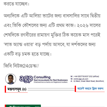
করতে যাচ্ছেন।
অন্যদিকে এটি আলিয়া ভাটের জন্য বানসালির সাথে দ্বিতীয়
এবং ভিকি কৌশলের জন্য এটি প্রথম কাজ। ২০২৬ সালের
শেষদিকে রণবীরের রামায়ণ মুক্তির ঠিক কয়েক মাস পরেই
‘লাভ অ্যান্ড ওয়ার’ বড় পর্দায় আসবে, যা দর্শকদের জন্য
একটি বড় চমক হতে যাচ্ছে।
জিবি নিউজ24ডেস্ক//
মন্তব্যসমূহ (০)
কমেন্ট করতে ক্লিক করুন