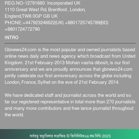
REG:NO-12791660: Incorporated UK
1110 Great West Rd, Brentford , London,
England,TW8 0GP GB UK
PHONE:+447923246622(UK) +8801725745789(BD)
+8801724772790
INTRO
Gbnews24.com is the most popular and owned journalists based
online news daily and news agency which broadcast from United
Kingdom. 21st February-2013 Mohan vasha dibosh, is our first
anniversary and we are proudly announces that gbnews24.com
jointly celebrate our first anniversary across the globe including
London, France, Sylhet on the eve of 21st February 2014.
We have dedicated staff and journalist across the world and so
far our registered representative in total more than 270 journalists
and many more contributors and free lance journalist throughout
the world.
সর্বস্বত্ব স্বত্বাধিকার সংরক্ষিত © জিবিনিউজ২৪.কম.বিডি 2023