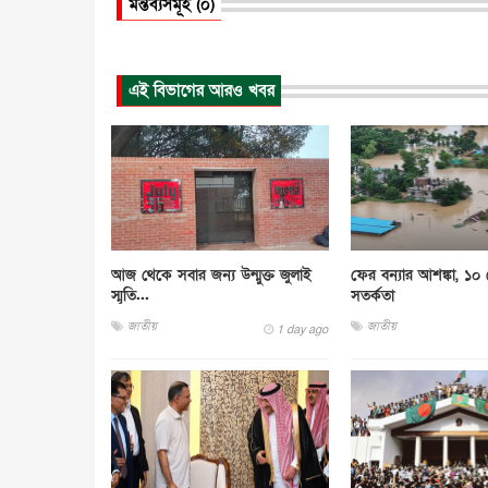
মন্তব্যসমূহ (০)
এই বিভাগের আরও খবর
আজ থেকে সবার জন্য উন্মুক্ত জুলাই
ফের বন্যার আশঙ্কা, ১০
স্মৃতি...
সতর্কতা
জাতীয়
জাতীয়
1 day ago