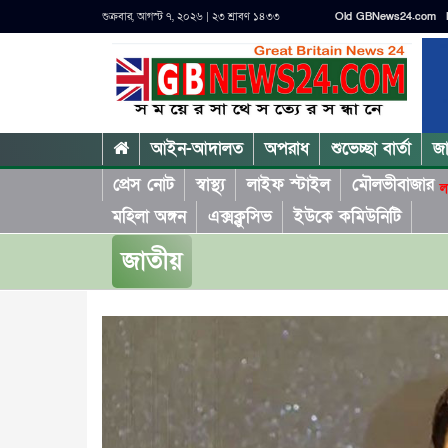
শুক্রবার, আগস্ট ৭, ২০২৬ | ২৩ শ্রাবণ ১৪৩৩
Old GBNews24.com
আইন-আদালত
অপরাধ
শুভেচ্ছা বার্তা
জ
প্রেস নোট
স্বাস্থ্য
লাইফ স্টাইল
মৌলভীবাজার
ল
মহিলা অঙ্গন
এক্সক্লুসিভ
ইউকে কমিউনিটি
জাতীয়