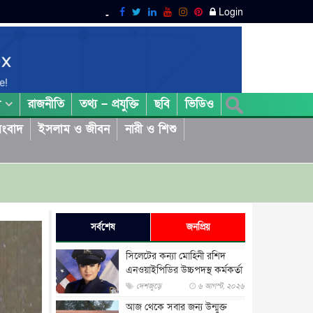
Login
রাজনীতি
তথ্য – প্রযুক্তি
ছবি
ভিডিও
া
ংবাদ
ইসলাম ও জীবন
নারী ও শিশু
সর্বশেষ
জনপ্রিয়
সিলেটের কন্যা মোহিনী রশিদ
এনওয়াইপিডির উচ্চপদস্থ কর্মকর্তা
দেশজুড়ে
৬ আগস্ট, ২০২৬
আজ থেকে সবার জন্য উন্মুক্ত