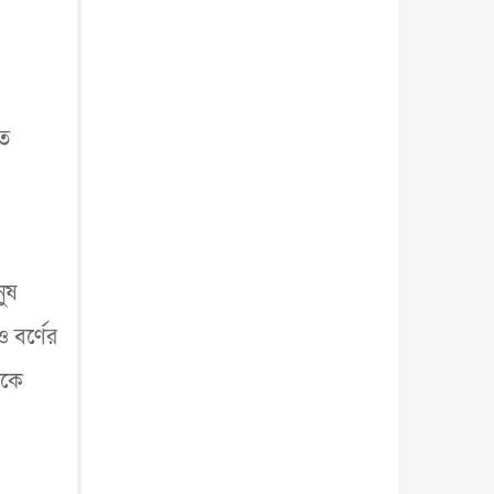
াত
ুষ
 বর্ণের
সকে