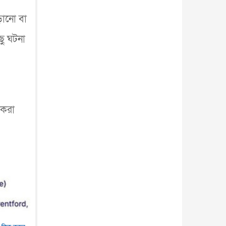
ড়ানো বা
ছু ঘটনা
 করা