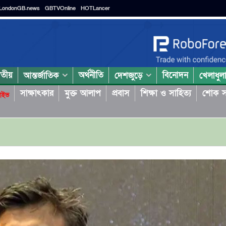
LondonGB.news
GBTVOnline
HOTLancer
াতীয়
অর্থনীতি
বিনোদন
আন্তর্জাতিক
দেশজুড়ে
খেলাধুল
সাক্ষাৎকার
মুক্ত আলাপ
প্রবাস
শিক্ষা ও সাহিত্য
শোক স
াইভ