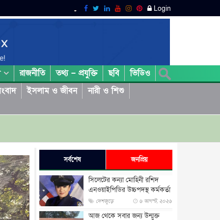
Login
রাজনীতি
তথ্য – প্রযুক্তি
ছবি
ভিডিও
া
ংবাদ
ইসলাম ও জীবন
নারী ও শিশু
সর্বশেষ
জনপ্রিয়
সিলেটের কন্যা মোহিনী রশিদ
এনওয়াইপিডির উচ্চপদস্থ কর্মকর্তা
দেশজুড়ে
৬ আগস্ট, ২০২৬
আজ থেকে সবার জন্য উন্মুক্ত