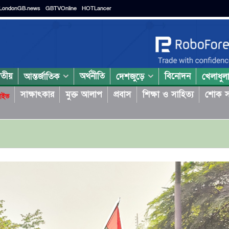
LondonGB.news
GBTVOnline
HOTLancer
াতীয়
অর্থনীতি
বিনোদন
আন্তর্জাতিক
দেশজুড়ে
খেলাধুল
সাক্ষাৎকার
মুক্ত আলাপ
প্রবাস
শিক্ষা ও সাহিত্য
শোক স
াইভ