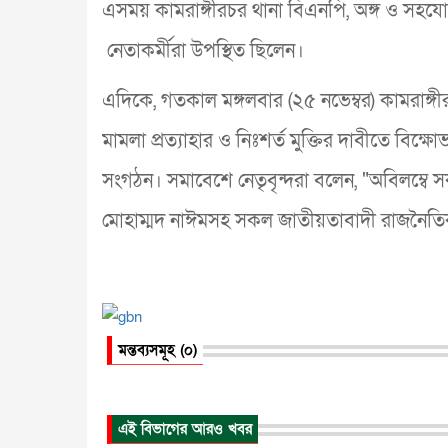
এসময় কামরাঙ্গীরচর থানা বিএনপি, অঙ্গ ও সহযোগ
নেতাকর্মীরা উপস্থিত ছিলেন।
এদিকে, গতকাল মঙ্গলবার (২৫ নভেম্বর) কামরাঙ্
মামলা প্রত্যাহার ও নিঃশর্ত মুক্তির দাবীতে বি
সংগঠন। সমাবেশে নেতৃবৃন্দরা বলেন, "অবিলম্বে স
মোহাম্মদ নাঈমসহ সকল জাতীয়তাবাদী রাজনৈতিক ন
মন্তব্যসমূহ (০)
এই বিভাগের আরও খবর