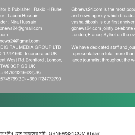
itor & Publisher | Rakib H Ruhel
Gbnews24.com is the most popul
or : Laboni Hussain
and news agency which broadca
der : Nira Hussain
vasha dibosh, is our first anniv
bnews24@gmail.com
gbnews24.com jointly celebrate o
oom:
London, France, Sylhet on the ev
bnews24@gmail.com
DIGITAL MEDIA GROUP LTD
We have dedicated staff and jour
12791660: Incorporated UK
representative in total more tha
at West Rd, Brentford , London,
lance journalist throughout the wo
d,TW8 0GP GB UK
+447923246622(UK)
5745789(BD) +8801724772790
োন আমাদের সঙ্গী। GBNEWS24.COM #Team