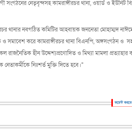
ী সংগঠনের নেতৃবৃন্দসহ কামরাঙ্গীরচর থানা, ওয়ার্ড ও ইউনিট 
গীরচর থানার নবগঠিত কমিটির আহবায়ক জননেতা মোহাম্মদ নাঈমে
ক্ষোভ ও সমাবেশ করে কামরাঙ্গীরচর থানা বিএনপি, অঙ্গসংগঠন ও 
কল রাজনৈতিক হীন উদ্দেশ্যপ্রণোদিত ও মিথ্যা মামলা প্রত্যাহার 
েতাকর্মীকে নিঃশর্ত মুক্তি দিতে হবে।"
কমেন্ট করতে