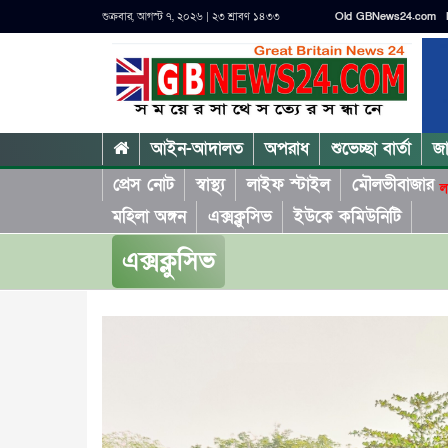
শুক্রবার, আগস্ট ৭, ২০২৬ | ২৩ শ্রাবণ ১৪৩৩
Old GBNews24.com
আইন-আদালত
অপরাধ
শুভেচ্ছা বার্তা
জ
প্রেস নোট
স্বাস্থ্য
লাইফ স্টাইল
মৌলভীবাজার
ল
মহিলা অঙ্গন
এক্সক্লুসিভ
ইউকে কমিউনিটি
এক্সক্লুসিভ