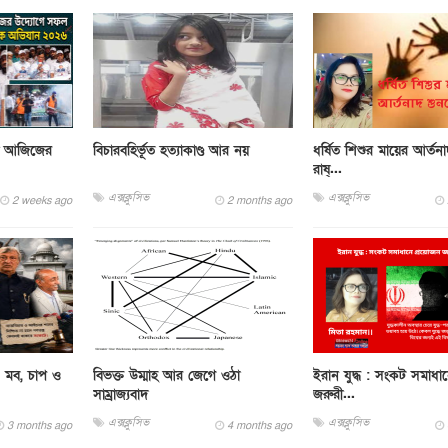
ুল আজিজের
বিচারবহির্ভূত হত্যাকাণ্ড আর নয়
ধর্ষিত শিশুর মায়ের আর্তন
রাষ্...
এক্সক্লুসিভ
এক্সক্লুসিভ
2 weeks ago
2 months ago
া: মব, চাপ ও
বিভক্ত উম্মাহ আর জেগে ওঠা
ইরান যুদ্ধ : সংকট সমাধা
সাম্রাজ্যবাদ
জরুরী...
এক্সক্লুসিভ
এক্সক্লুসিভ
3 months ago
4 months ago