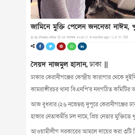
জামিনে মুক্তি পেলেন জননেতা নাঈম, খু
by
Dhaka office
২৫ নভেম্বর, ২০২৫
8 months ago
0
720
সৈয়দ নাজমুল হাসান,
ঢাকা
||
ঢাকার কেরানীগঞ্জের কেন্দ্রীয় কারাগার থেকে দু
কামরাঙ্গীরচর থানা বিএনপি'র নবগঠিত কমিটির 
আজ বুধবার (২৬ নভেম্বর) দুপুরে কেরানীগঞ্জের ঢা
হাজার নেতাকর্মীর ঢল নামে, প্রিয় নেতার মুক্তিতে
আওয়ামীলীগ সরকারের আমলে দায়ের করা ৩টি মিথ্য