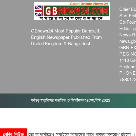
Chief Ed
Sub-Edit
Co-Foun
Editor:
g
GBnews24 Most Popular Bangla &
News R
English Newspaper Published From
news.g
United Kingdom & Bangladesh
GBN FX
REG:NO-
1110 Gre
Englan
PHONE:
+880172
সর্বস্বত্ব স্বত্বাধিকার সংরক্ষিত © জিবিনিউজ২৪.কম.বিডি 2023
নের মতো আগামীতেও সবাইকে আমাদের পাশে থাকার অনুরোধ রইলো।। আপনিও হ
ব্রেকিং নিউজ