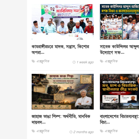
কামরাঙ্গীরচরে মাদক, সন্ত্রাস, কিশোর
সাবেক কাউন্সিলর আব্দ
অপরা...
উদ্যোগে সফ...
এক্সক্লুসিভ
এক্সক্লুসিভ
1 week ago
জাহাজ ভাঙা শিল্প: অর্থনীতি, মানবিক
বাংলাদেশের বিচারব্যবস্থ
দায়বদ...
বিচা...
এক্সক্লুসিভ
এক্সক্লুসিভ
2 months ago