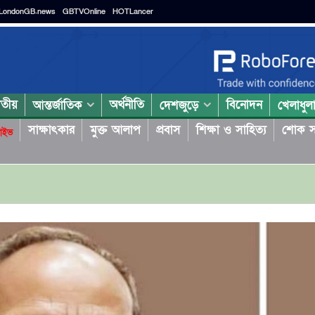
LondonGB.news
GBTVOnline
HOTLancer
াতীয়
অর্থনীতি
বিনোদন
আন্তর্জাতিক
দেশজুড়ে
খেলাধুল
সাক্ষাৎকার
মুক্ত আলাপ
প্রবাস
শিক্ষা ও সাহিত্য
শোক স
াইভ