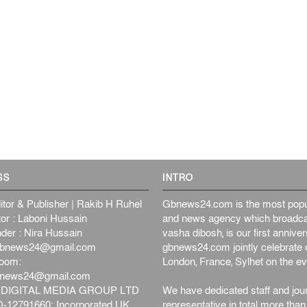
SS
INTRO
itor & Publisher | Rakib H Ruhel
Gbnews24.com is the most popul
or : Laboni Hussain
and news agency which broadca
der : Nira Hussain
vasha dibosh, is our first anniv
bnews24@gmail.com
gbnews24.com jointly celebrate o
oom:
London, France, Sylhet on the ev
bnews24@gmail.com
DIGITAL MEDIA GROUP LTD
We have dedicated staff and jour
12791660: Incorporated UK
representative in total more tha