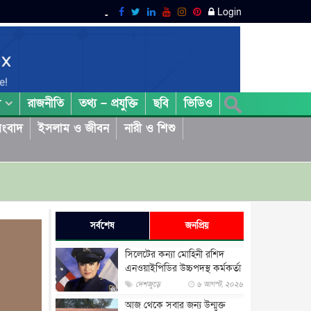
Login
রাজনীতি
তথ্য – প্রযুক্তি
ছবি
ভিডিও
া
ংবাদ
ইসলাম ও জীবন
নারী ও শিশু
সর্বশেষ
জনপ্রিয়
সিলেটের কন্যা মোহিনী রশিদ
এনওয়াইপিডির উচ্চপদস্থ কর্মকর্তা
দেশজুড়ে
৬ আগস্ট, ২০২৬
আজ থেকে সবার জন্য উন্মুক্ত