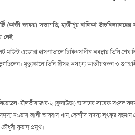
টি (কাজী জাফর) সভাপতি, হাজীপুর বালিকা উচ্চবিদ্যালয়ের
র নেই।
লেট মাউন্ট এডোরা হাসপাতালে চিকিৎসাধীন অবস্থায় তিনি শেষ নি
গছিলেন। মৃত্যুকালে তিনি স্ত্রীসহ অসংখ্য আত্মীয়স্বজন ও গুণগ্রা
ানিয়েছেন মৌলভীবাজার-২ (কুলাউড়া) আসনের সাবেক সংসদ সদস
াম সদস্য নওয়াব আলী আব্বাস খান, কেন্দ্রীয় সদস্য লুৎফুর রহমান 
ধুরী ফুয়াদ প্রমুখ।