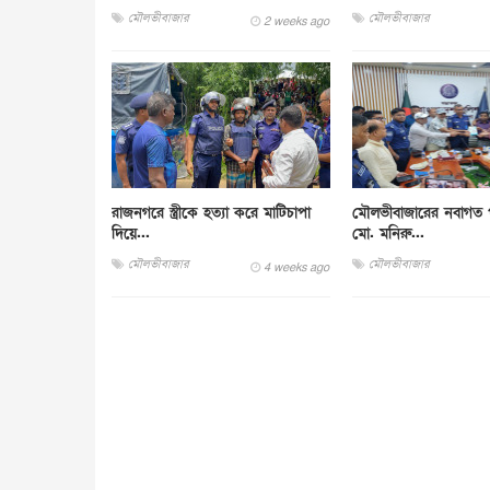
মৌলভীবাজার
মৌলভীবাজার
2 weeks ago
রাজনগরে স্ত্রীকে হত্যা করে মাটিচাপা
মৌলভীবাজারের নবাগত প
দিয়ে...
মো. মনিরু...
মৌলভীবাজার
মৌলভীবাজার
4 weeks ago