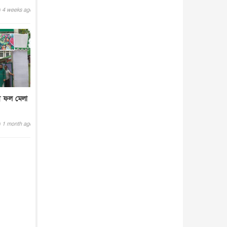
আন্তর্জাতিক
৫ আগস্ট, ২০২৬
4 weeks ago
ী ফল মেলা
1 month ago