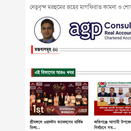
নেতৃবৃন্দ মরহুমের রূহের মাগফিরাত কামনা ও শো
মন্তব্যসমূহ (০)
এই বিভাগের আরও খবর
শ্রীমঙ্গলে ওয়ালটন ক্যাবলসের বার্ষিক
জকিগঞ্জে আগামী উপজে
ডিলা...
নির্বাচনে সম...