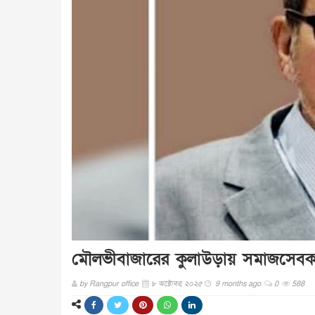
মৌলভীবাজারের কুলাউড়ায় সমাজসেবক
by
Rangpur office
৮ অক্টোবর, ২০২৫
9 months ago
0
588