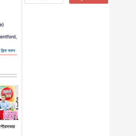
জাতীয়
৫ আগস্ট, ২০২৬
জনগণ পরিবর্তন চেয়েছে বলেই
জুলাই আন্দোলন সফল : প্রধানমন্ত্রী
জাতীয়
৫ আগস্ট, ২০২৬
বেনজীর আহমেদের সঙ্গে পরীমনির
ঘনিষ্ঠ সম্পর্ক ছিল : নাসির মাহম...
জাতীয়
৫ আগস্ট, ২০২৬
 ক্লিক করুন
হরমুজ নিয়ে ইরান-মার্কিন চুক্তি
হতে পারে আজ : মার্কিন অর্থমন...
আন্তর্জাতিক
৫ আগস্ট, ২০২৬
পৃথিবীর দিকে আসছে বিধ্বংসী
বস্তু, পারমাণবিক বোমা দিয়ে করা
হব...
আন্তর্জাতিক
৫ আগস্ট, ২০২৬
কেনিয়ায় ১৫ হাতির রহস্যজনক
মৃত্যু, সন্দেহের মুখে কীটনাশকের
ব্...
আন্তর্জাতিক
৫ আগস্ট, ২০২৬
বিদেশি সংবাদমাধ্যমের জন্য নতুন
 পৌরসভার
বিধি-নিষেধ পাকিস্তানের