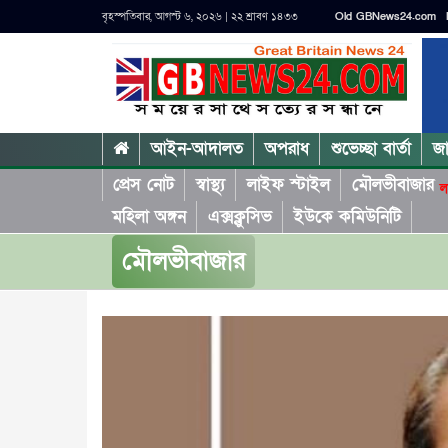
বৃহস্পতিবার, আগস্ট ৬, ২০২৬ | ২২ শ্রাবণ ১৪৩৩
Old GBNews24.com
আইন-আদালত
অপরাধ
শুভেচ্ছা বার্তা
জ
প্রেস নোট
স্বাস্থ্য
লাইফ স্টাইল
মৌলভীবাজার
ল
মহিলা অঙ্গন
এক্সক্লুসিভ
ইউকে কমিউনিটি
মৌলভীবাজার