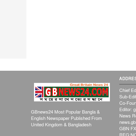
ADDRE
Chief Ed
Sub-Edit
Co-Foun
Editor:
g
GBnews24 Most Popular Bangla &
News R
English Newspaper Published From
news.g
United Kingdom & Bangladesh
GBN FX
REG:NO-