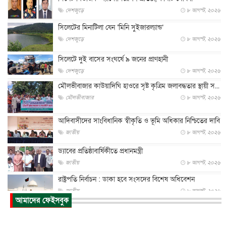
দেশজুড়ে
৮ আগস্ট, ২০২৬
সিলেটের মিনাটিলা যেন ‘মিনি সুইজারল্যান্ড’
দেশজুড়ে
৮ আগস্ট, ২০২৬
সিলেটে দুই বাসের সংঘর্ষে ৯ জনের প্রাণহানী
দেশজুড়ে
৮ আগস্ট, ২০২৬
মৌলভীবাজার কাউয়াদিঘি হাওরে সৃষ্ট কৃত্রিম জলাবদ্ধতার স্থায়ী স...
মৌলভীবাজার
৮ আগস্ট, ২০২৬
আদিবাসীদের সাংবিধানিক স্বীকৃতি ও ভূমি অধিকার নিশ্চিতের দাবি
জাতীয়
৮ আগস্ট, ২০২৬
ড্যাবের প্রতিষ্ঠাবার্ষিকীতে প্রধানমন্ত্রী
জাতীয়
৮ আগস্ট, ২০২৬
রাষ্ট্রপতি নির্বাচন : ডাকা হবে সংসদের বিশেষ অধিবেশন
জাতীয়
৮ আগস্ট, ২০২৬
আমাদের ফেইসবুক
প্রধানমন্ত্রীর সঙ্গে সাক্ষাতে খুদে শিল্পী অনুশ্রী রায়ের স্বপ...
জাতীয়
৮ আগস্ট, ২০২৬