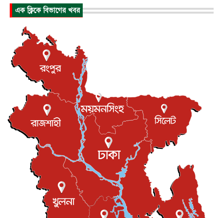
এক ক্লিকে বিভাগের খবর
পাকিস্তান-তুরস্কের সঙ্গে প্রতিরক্ষা চুক্তি সৌদি আরবকে কতটা ন...
আন্তর্জাতিক
৮ আগস্ট, ২০২৬
যুক্তরাজ্যে গ্রুমিং কেলেঙ্কারি : পাকিস্তানির অপরাধে অস্বস্তি...
আন্তর্জাতিক
৮ আগস্ট, ২০২৬
বিরোধ কাটিয়ে কূটনৈতিক সম্পর্ক পুনঃস্থাপন করছে মেক্সিকো ও
পের...
আন্তর্জাতিক
৮ আগস্ট, ২০২৬
এবার ওটিটিতে মুক্তি পেল ‘মালিক’
বিনোদন
৮ আগস্ট, ২০২৬
রিয়ালকে ‘না’ বলা রদ্রির জন্য বার্সার কাছে কত চাইল ম্যানসিটি
খেলাধুলা
৮ আগস্ট, ২০২৬
শিল্পকলায় চলচ্চিত্র উৎসব, বিনা মূল্যে দেখা যাবে ৬ সিনেমা
বিনোদন
৮ আগস্ট, ২০২৬
ইস্ট লন্ডন মসজিদের জুমার খুতবা : “কুরআন হোক জীবন দেখার
লেন্স...
ইসলাম ও জীবন
৭ আগস্ট, ২০২৬