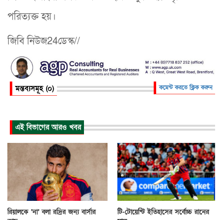
পরিত্যক্ত হয়।
জিবি নিউজ24ডেস্ক//
মন্তব্যসমূহ (০)
কমেন্ট করতে ক্লিক করুন
এই বিভাগের আরও খবর
রিয়ালকে ‘না’ বলা রদ্রির জন্য বার্সার
টি-টোয়েন্টি ইতিহাসের সর্বোচ্চ রানের