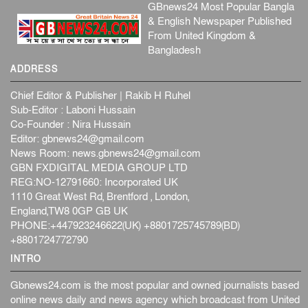
GBnews24 Most Popular Bangla
& English Newspaper Published
From United Kingdom &
Bangladesh
ADDRESS
Chief Editor & Publisher | Rakib H Ruhel
Sub-Editor : Laboni Hussain
Co-Founder : Nira Hussain
Editor:
gbnews24@gmail.com
News Room:
news.gbnews24@gmail.com
GBN FXDIGITAL MEDIA GROUP LTD
REG:NO-12791660: Incorporated UK
1110 Great West Rd, Brentford , London,
England,TW8 0GP GB UK
PHONE:+447923246622(UK) +8801725745789(BD)
+8801724772790
INTRO
Gbnews24.com is the most popular and owned journalists based
online news daily and news agency which broadcast from United