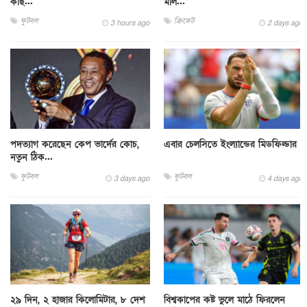
কাছ...
মাল...
ফুটবল
ক্রিকেট
3 hours ago
2 days ago
পদত্যাগ করেছেন কেপ ভার্দের কোচ,
এবার চেলসিতে ইংল্যান্ডের মিডফিল্ডার
নতুন ঠিক...
ফুটবল
ফুটবল
3 days ago
4 days ago
২৯ দিন, ২ হাজার কিলোমিটার, ৮ দেশ
বিশ্বকাপের কষ্ট ভুলে মাঠে ফিরলেন