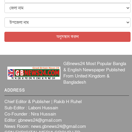
কেনিয়ায় ১৫ হাতির রহস্যজনক মৃত্যু, সন্দেহের মুখে কীটনাশকের
ব্...
আন্তর্জাতিক
৫ আগস্ট, ২০২৬
বিদেশি সংবাদমাধ্যমের জন্য নতুন বিধি-নিষেধ পাকিস্তানের
আন্তর্জাতিক
৫ আগস্ট, ২০২৬
অনুসন্ধান করুন
GBnews24 Most Popular Bangla
& English Newspaper Published
From United Kingdom &
Bangladesh
ADDRESS
Chief Editor & Publisher | Rakib H Ruhel
Sub-Editor : Laboni Hussain
Co-Founder : Nira Hussain
Editor:
gbnews24@gmail.com
News Room:
news.gbnews24@gmail.com