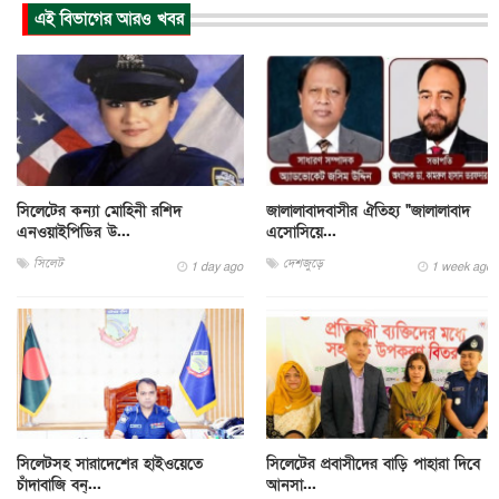
এই বিভাগের আরও খবর
সিলেটের কন্যা মোহিনী রশিদ
জালালাবাদবাসীর ঐতিহ্য "জালালাবাদ
এনওয়াইপিডির উ...
এসোসিয়ে...
সিলেট
দেশজুড়ে
1 day ago
1 week ago
সিলেটসহ সারাদেশের হাইওয়েতে
সিলেটের প্রবাসীদের বাড়ি পাহারা দিবে
চাঁদাবাজি বন্...
আনসা...