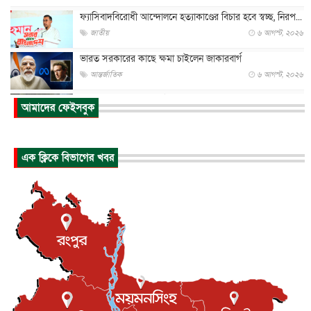
ফ্যাসিবাদবিরোধী আন্দোলনে হত্যাকাণ্ডের বিচার হবে স্বচ্ছ, নিরপ...
জাতীয়
৬ আগস্ট, ২০২৬
ভারত সরকারের কাছে ক্ষমা চাইলেন জাকারবার্গ
আন্তর্জাতিক
৬ আগস্ট, ২০২৬
আকাশে ট্রাম্পের হেলিকপ্টার ও যাত্রীবাহী বিমান মুখোমুখি, তদন্...
আমাদের ফেইসবুক
আন্তর্জাতিক
৬ আগস্ট, ২০২৬
হিরোশিমায় বোমা হামলার ৮১ বছর, অস্ত্রমুক্ত বিশ্বের আহ্বান জা...
এক ক্লিকে বিভাগের খবর
আন্তর্জাতিক
৬ আগস্ট, ২০২৬
যুক্তরাষ্ট্রে পারিবারিক সংঘাতে বন্দুক হামলা, নিহত ৩
আন্তর্জাতিক
৬ আগস্ট, ২০২৬
টি-টোয়েন্টি ইতিহাসের সর্বোচ্চ রানের মালিক এখন জস বাটলার
খেলাধুলা
৬ আগস্ট, ২০২৬
বস্তিতে কেটেছে শৈশব, আজ মুম্বাইয়ে দুই বাড়ির মালিক
বিনোদন
৬ আগস্ট, ২০২৬
যুক্তরাজ্যে বসবাসরত জাতীয়তাবাদী কুলাউড়াবাসীর মত বিনিময়