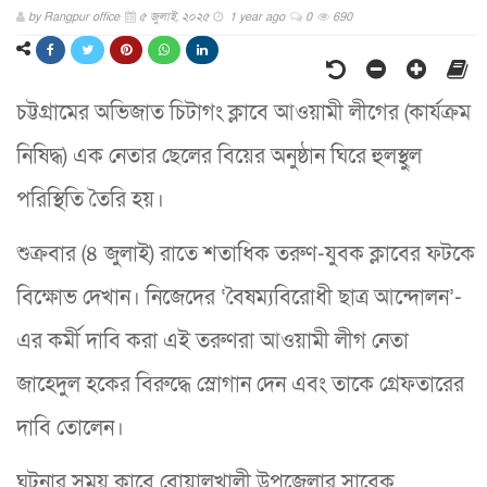
by
Rangpur office
৫ জুলাই, ২০২৫
1 year ago
0
690
চট্টগ্রামের অভিজাত চিটাগং ক্লাবে আওয়ামী লীগের (কার্যক্রম
নিষিদ্ধ) এক নেতার ছেলের বিয়ের অনুষ্ঠান ঘিরে হুলস্থুল
পরিস্থিতি তৈরি হয়।
শুক্রবার (৪ জুলাই) রাতে শতাধিক তরুণ-যুবক ক্লাবের ফটকে
বিক্ষোভ দেখান। নিজেদের ‘বৈষম্যবিরোধী ছাত্র আন্দোলন’-
এর কর্মী দাবি করা এই তরুণরা আওয়ামী লীগ নেতা
জাহেদুল হকের বিরুদ্ধে স্লোগান দেন এবং তাকে গ্রেফতারের
দাবি তোলেন।
ঘটনার সময় ক্লাবে বোয়ালখালী উপজেলার সাবেক