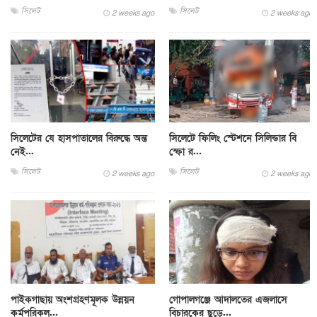
সিলেট
সিলেট
2 weeks ago
2 weeks ago
সিলেটের যে হাসপাতালের বিরুদ্ধে অন্ত
সিলেটে ফিলিং স্টেশনে সিলিন্ডার বি
নেই...
স্ফো র...
সিলেট
সিলেট
2 weeks ago
2 weeks ago
পাইকগাছায় অংশগ্রহণমূলক উন্নয়ন
গোপালগঞ্জে আদালতের এজলাসে
কর্মপরিকল্...
বিচারকের ছুড়ে...