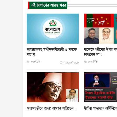
এই বিভাগের আরও খবর
জামায়াতসহ স্বাধীনতাবিরোধী ৩ দলকে
বাজেটে গরীবের উপর ক
দায় মু...
চাপাবেন না :...
রাজনীতি
রাজনীতি
1 month ago
জন্মজয়ন্তীতে শ্রদ্ধা: বাংলার অন্তিত্বের...
দ্বীতিয় শাহাদাত বার্ষিকীতে 