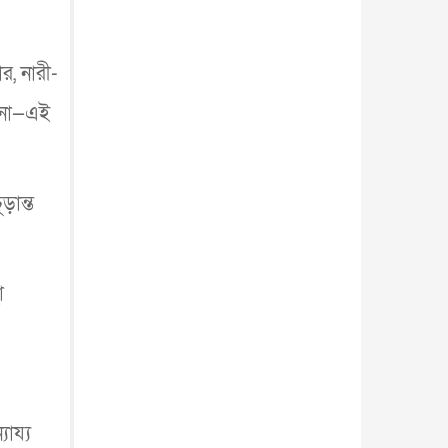
র, নারী-
 না—এই
ড়ান্ত
া
ায্য