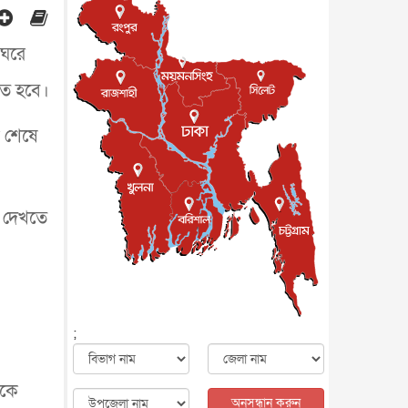
জাতীয়
৮ আগস্ট, ২০২৬
পাকিস্তান-তুরস্কের সঙ্গে প্রতিরক্ষা
 ঘরে
চুক্তি সৌদি আরবকে কতটা ন...
আন্তর্জাতিক
৮ আগস্ট, ২০২৬
তে হবে।
যুক্তরাজ্যে গ্রুমিং কেলেঙ্কারি :
পাকিস্তানির অপরাধে অস্বস্তি...
ক শেষে
আন্তর্জাতিক
৮ আগস্ট, ২০২৬
বিরোধ কাটিয়ে কূটনৈতিক সম্পর্ক
পুনঃস্থাপন করছে মেক্সিকো ও
পের...
আন্তর্জাতিক
৮ আগস্ট, ২০২৬
 দেখতে
এবার ওটিটিতে মুক্তি পেল ‘মালিক’
বিনোদন
৮ আগস্ট, ২০২৬
রিয়ালকে ‘না’ বলা রদ্রির জন্য
বার্সার কাছে কত চাইল ম্যানসিটি
খেলাধুলা
৮ আগস্ট, ২০২৬
;
শিল্পকলায় চলচ্চিত্র উৎসব, বিনা
মূল্যে দেখা যাবে ৬ সিনেমা
ণকে
বিনোদন
৮ আগস্ট, ২০২৬
অনুসন্ধান করুন