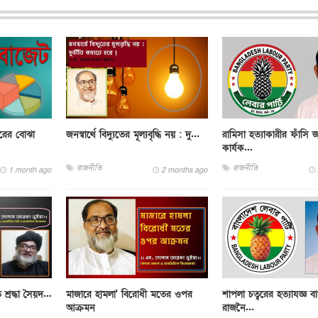
রের বোঝা
জনস্বার্থে বিদ্যুতের মূল্যবৃদ্ধি নয় : দু...
রামিসা হত্যাকারীর ফাঁসি জ
কার্যক...
রাজনীতি
রাজনীতি
1 month ago
2 months ago
শ্রদ্ধা সৈয়দ...
মাজারে হামলা' বিরোধী মতের ওপর
শাপলা চত্বরের হত্যাযজ্ঞ 
আক্রমন
রাজনৈ...