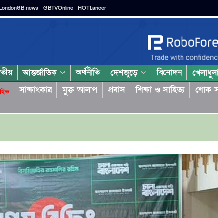
LondonGB.news
GBTVOnline
HOTLancer
াতীয়
অর্থনীতি
বিনোদন
আন্তর্জাতিক
দেশজুড়ে
খেলাধুল
সাক্ষাৎকার
মুক্ত আলাপ
প্রবাস
শিক্ষা ও সাহিত্য
শোক স
াইভ