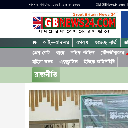
শনিবার, আগস্ট ৮, ২০২৬ | ২৪ শ্রাবণ ১৪৩৩
Old GBNews24.com
আইন-আদালত
অপরাধ
শুভেচ্ছা বার্তা
জ
প্রেস নোট
স্বাস্থ্য
লাইফ স্টাইল
মৌলভীবাজার
ল
মহিলা অঙ্গন
এক্সক্লুসিভ
ইউকে কমিউনিটি
রাজনীতি