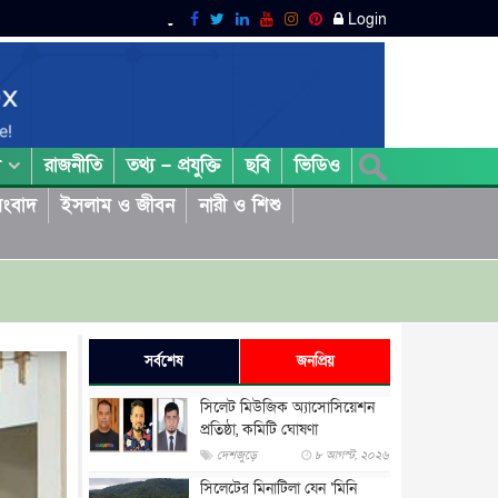
Login
রাজনীতি
তথ্য – প্রযুক্তি
ছবি
ভিডিও
া
ংবাদ
ইসলাম ও জীবন
নারী ও শিশু
সর্বশেষ
জনপ্রিয়
সিলেট মিউজিক অ্যাসোসিয়েশন
প্রতিষ্ঠা, কমিটি ঘোষণা
দেশজুড়ে
৮ আগস্ট, ২০২৬
সিলেটের মিনাটিলা যেন ‘মিনি