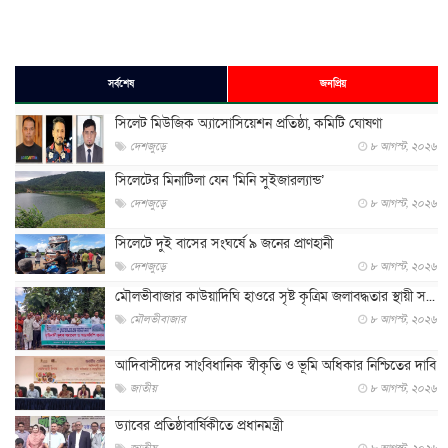
সর্বশেষ
জনপ্রিয়
সিলেট মিউজিক অ্যাসোসিয়েশন প্রতিষ্ঠা, কমিটি ঘোষণা
দেশজুড়ে
৮ আগস্ট, ২০২৬
সিলেটের মিনাটিলা যেন ‘মিনি সুইজারল্যান্ড’
দেশজুড়ে
৮ আগস্ট, ২০২৬
সিলেটে দুই বাসের সংঘর্ষে ৯ জনের প্রাণহানী
দেশজুড়ে
৮ আগস্ট, ২০২৬
মৌলভীবাজার কাউয়াদিঘি হাওরে সৃষ্ট কৃত্রিম জলাবদ্ধতার স্থায়ী স...
মৌলভীবাজার
৮ আগস্ট, ২০২৬
আদিবাসীদের সাংবিধানিক স্বীকৃতি ও ভূমি অধিকার নিশ্চিতের দাবি
জাতীয়
৮ আগস্ট, ২০২৬
ড্যাবের প্রতিষ্ঠাবার্ষিকীতে প্রধানমন্ত্রী