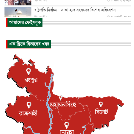
জাতীয়
৮ আগস্ট, ২০২৬
রাষ্ট্রপতি নির্বাচন : ডাকা হবে সংসদের বিশেষ অধিবেশন
জাতীয়
৮ আগস্ট, ২০২৬
আমাদের ফেইসবুক
প্রধানমন্ত্রীর সঙ্গে সাক্ষাতে খুদে শিল্পী অনুশ্রী রায়ের স্বপ...
জাতীয়
৮ আগস্ট, ২০২৬
এক ক্লিকে বিভাগের খবর
পাকিস্তান-তুরস্কের সঙ্গে প্রতিরক্ষা চুক্তি সৌদি আরবকে কতটা ন...
আন্তর্জাতিক
৮ আগস্ট, ২০২৬
যুক্তরাজ্যে গ্রুমিং কেলেঙ্কারি : পাকিস্তানির অপরাধে অস্বস্তি...
আন্তর্জাতিক
৮ আগস্ট, ২০২৬
বিরোধ কাটিয়ে কূটনৈতিক সম্পর্ক পুনঃস্থাপন করছে মেক্সিকো ও
পের...
আন্তর্জাতিক
৮ আগস্ট, ২০২৬
এবার ওটিটিতে মুক্তি পেল ‘মালিক’
বিনোদন
৮ আগস্ট, ২০২৬
রিয়ালকে ‘না’ বলা রদ্রির জন্য বার্সার কাছে কত চাইল ম্যানসিটি
খেলাধুলা
৮ আগস্ট, ২০২৬