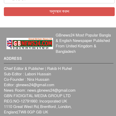
অনুসন্ধান করুন
GBnews24 Most Popular Bangla
& English Newspaper Published
From United Kingdom &
Bangladesh
ADDRESS
Chief Editor & Publisher | Rakib H Ruhel
Sub-Editor : Laboni Hussain
Co-Founder : Nira Hussain
Editor:
gbnews24@gmail.com
News Room:
news.gbnews24@gmail.com
GBN FXDIGITAL MEDIA GROUP LTD
REG:NO-12791660: Incorporated UK
1110 Great West Rd, Brentford , London,
England,TW8 0GP GB UK