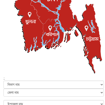
শিল্পকলায় চলচ্চিত্র উৎসব, বিনা মূল্যে দেখা যাবে ৬ সিনেমা
বিনোদন
৮ আগস্ট, ২০২৬
ইস্ট লন্ডন মসজিদের জুমার খুতবা : “কুরআন হোক জীবন দেখার
লেন্স...
ইসলাম ও জীবন
৭ আগস্ট, ২০২৬
সিলেটের কন্যা মোহিনী রশিদ এনওয়াইপিডির উচ্চপদস্থ কর্মকর্তা
দেশজুড়ে
৬ আগস্ট, ২০২৬
আজ থেকে সবার জন্য উন্মুক্ত জুলাই স্মৃতি জাদুঘর
জাতীয়
৬ আগস্ট, ২০২৬
ফের বন্যার আশঙ্কা, ১০ জেলায় সতর্কতা
জাতীয়
৬ আগস্ট, ২০২৬
;
জুলাইয়ের কৃতিত্ব নেওয়ার জন্য সবাই প্রতিযোগিতায় নেমেছে :
স্বর...
জাতীয়
৬ আগস্ট, ২০২৬
ফ্যাসিবাদবিরোধী আন্দোলনে হত্যাকাণ্ডের বিচার হবে স্বচ্ছ, নিরপ...
জাতীয়
৬ আগস্ট, ২০২৬