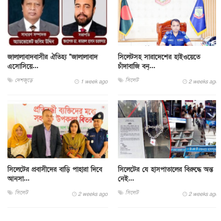
জালালাবাদবাসীর ঐতিহ্য "জালালাবাদ
সিলেটসহ সারাদেশের হাইওয়েতে
এসোসিয়ে...
চাঁদাবাজি বন্...
দেশজুড়ে
সিলেট
1 week ago
2 weeks ago
সিলেটের প্রবাসীদের বাড়ি পাহারা দিবে
সিলেটের যে হাসপাতালের বিরুদ্ধে অন্ত
আনসা...
নেই...
সিলেট
সিলেট
2 weeks ago
2 weeks ago