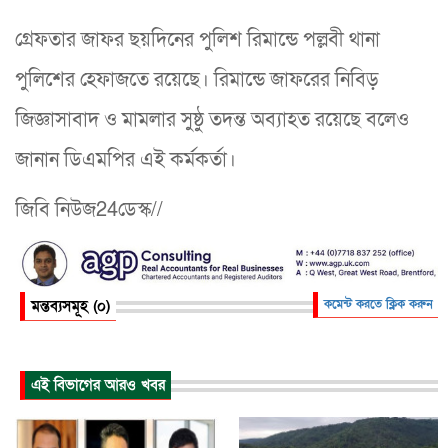
গ্রেফতার জাফর ছয়দিনের পুলিশ রিমান্ডে পল্লবী থানা
পুলিশের হেফাজতে রয়েছে। রিমান্ডে জাফরের নিবিড়
জিজ্ঞাসাবাদ ও মামলার সুষ্ঠু তদন্ত অব্যাহত রয়েছে বলেও
জানান ডিএমপির এই কর্মকর্তা।
জিবি নিউজ24ডেস্ক//
মন্তব্যসমূহ (০)
কমেন্ট করতে ক্লিক করুন
এই বিভাগের আরও খবর