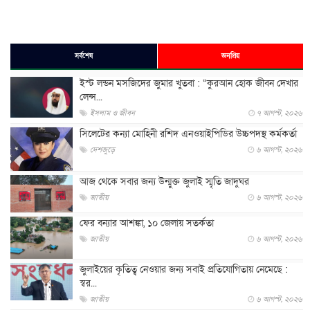
সর্বশেষ
জনপ্রিয়
ইস্ট লন্ডন মসজিদের জুমার খুতবা : “কুরআন হোক জীবন দেখার
লেন্স...
ইসলাম ও জীবন
৭ আগস্ট, ২০২৬
সিলেটের কন্যা মোহিনী রশিদ এনওয়াইপিডির উচ্চপদস্থ কর্মকর্তা
দেশজুড়ে
৬ আগস্ট, ২০২৬
আজ থেকে সবার জন্য উন্মুক্ত জুলাই স্মৃতি জাদুঘর
জাতীয়
৬ আগস্ট, ২০২৬
ফের বন্যার আশঙ্কা, ১০ জেলায় সতর্কতা
জাতীয়
৬ আগস্ট, ২০২৬
জুলাইয়ের কৃতিত্ব নেওয়ার জন্য সবাই প্রতিযোগিতায় নেমেছে :
স্বর...
জাতীয়
৬ আগস্ট, ২০২৬