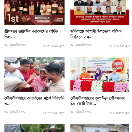
শ্রীমঙ্গলে ওয়ালটন ক্যাবলসের বার্ষিক
জকিগঞ্জে আগামী উপজেলা পরিষদ
ডিলা...
নির্বাচনে সম...
মৌলভীবাজার
মৌলভীবাজার
2 weeks ago
3 weeks ago
মৌলভীবাজারে বন্যার্তদের মাঝে বিরিয়ানি
মৌলভীবাজারের কুলাউড়া পৌরসভার
ও...
৯৮ কোটি টাক...
মৌলভীবাজার
মৌলভীবাজার
3 weeks ago
1 month ago