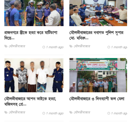
রাজনগরে স্ত্রীকে হত্যা করে মাটিচাপা
মৌলভীবাজারের নবাগত পুলিশ সুপার
দিয়ে...
মো. মনিরু...
মৌলভীবাজার
মৌলভীবাজার
1 month ago
1 month ago
মৌলভীবাজারে আপন ভাইকে হত্যা,
মৌলভীবাজারে ৩ দিনব্যাপী ফল মেলা
মজিদসহ গ্রে...
মৌলভীবাজার
মৌলভীবাজার
1 month ago
1 month ago