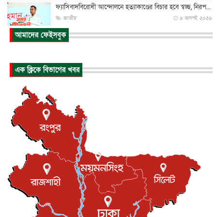
ফ্যাসিবাদবিরোধী আন্দোলনে হত্যাকাণ্ডের বিচার হবে স্বচ্ছ, নিরপ...
জাতীয়
৬ আগস্ট, ২০২৬
আমাদের ফেইসবুক
ভারত সরকারের কাছে ক্ষমা চাইলেন জাকারবার্গ
আন্তর্জাতিক
৬ আগস্ট, ২০২৬
আকাশে ট্রাম্পের হেলিকপ্টার ও যাত্রীবাহী বিমান মুখোমুখি, তদন্...
এক ক্লিকে বিভাগের খবর
আন্তর্জাতিক
৬ আগস্ট, ২০২৬
হিরোশিমায় বোমা হামলার ৮১ বছর, অস্ত্রমুক্ত বিশ্বের আহ্বান জা...
আন্তর্জাতিক
৬ আগস্ট, ২০২৬
যুক্তরাষ্ট্রে পারিবারিক সংঘাতে বন্দুক হামলা, নিহত ৩
আন্তর্জাতিক
৬ আগস্ট, ২০২৬
টি-টোয়েন্টি ইতিহাসের সর্বোচ্চ রানের মালিক এখন জস বাটলার
খেলাধুলা
৬ আগস্ট, ২০২৬
বস্তিতে কেটেছে শৈশব, আজ মুম্বাইয়ে দুই বাড়ির মালিক
বিনোদন
৬ আগস্ট, ২০২৬
যুক্তরাজ্যে বসবাসরত জাতীয়তাবাদী কুলাউড়াবাসীর মত বিনিময়