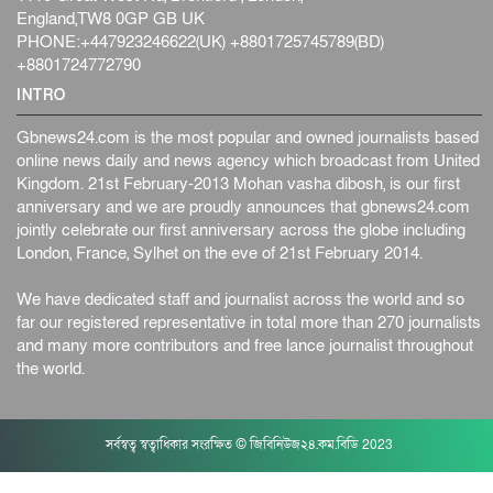
England,TW8 0GP GB UK
PHONE:+447923246622(UK) +8801725745789(BD)
+8801724772790
INTRO
Gbnews24.com is the most popular and owned journalists based
online news daily and news agency which broadcast from United
Kingdom. 21st February-2013 Mohan vasha dibosh, is our first
anniversary and we are proudly announces that gbnews24.com
jointly celebrate our first anniversary across the globe including
London, France, Sylhet on the eve of 21st February 2014.
We have dedicated staff and journalist across the world and so
far our registered representative in total more than 270 journalists
and many more contributors and free lance journalist throughout
the world.
সর্বস্বত্ব স্বত্বাধিকার সংরক্ষিত © জিবিনিউজ২৪.কম.বিডি 2023