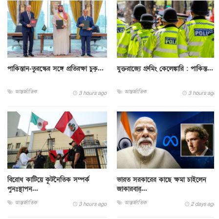
পাকিস্তান-তুরস্কের সঙ্গে প্রতিরক্ষা চুক্...
যুক্তরাজ্যে গ্রুমিং কেলেঙ্কারি : পাকিস্ত...
আন্তর্জাতিক
আন্তর্জাতিক
3 hours ago
3 hours ago
বিরোধ কাটিয়ে কূটনৈতিক সম্পর্ক
ভারত সরকারের কাছে ক্ষমা চাইলেন
পুনঃস্থাপন...
জাকারবার্...
আন্তর্জাতিক
আন্তর্জাতিক
3 hours ago
2 days ago