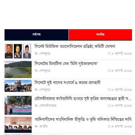
সর্বশেষ
জনপ্রিয়
সিলেট মিউজিক অ্যাসোসিয়েশন প্রতিষ্ঠা, কমিটি ঘোষণা
দেশজুড়ে
৮ আগস্ট, ২০২৬
সিলেটের মিনাটিলা যেন ‘মিনি সুইজারল্যান্ড’
দেশজুড়ে
৮ আগস্ট, ২০২৬
সিলেটে দুই বাসের সংঘর্ষে ৯ জনের প্রাণহানী
দেশজুড়ে
৮ আগস্ট, ২০২৬
মৌলভীবাজার কাউয়াদিঘি হাওরে সৃষ্ট কৃত্রিম জলাবদ্ধতার স্থায়ী স...
মৌলভীবাজার
৮ আগস্ট, ২০২৬
আদিবাসীদের সাংবিধানিক স্বীকৃতি ও ভূমি অধিকার নিশ্চিতের দাবি
জাতীয়
৮ আগস্ট, ২০২৬