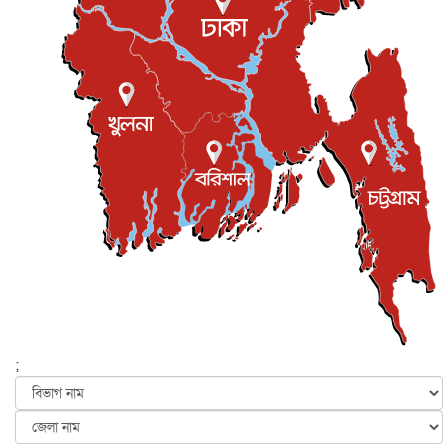
খেলাধুলা
৮ আগস্ট, ২০২৬
শিল্পকলায় চলচ্চিত্র উৎসব, বিনা মূল্যে দেখা যাবে ৬ সিনেমা
বিনোদন
৮ আগস্ট, ২০২৬
ইস্ট লন্ডন মসজিদের জুমার খুতবা : “কুরআন হোক জীবন দেখার
লেন্স...
ইসলাম ও জীবন
৭ আগস্ট, ২০২৬
সিলেটের কন্যা মোহিনী রশিদ এনওয়াইপিডির উচ্চপদস্থ কর্মকর্তা
দেশজুড়ে
৬ আগস্ট, ২০২৬
আজ থেকে সবার জন্য উন্মুক্ত জুলাই স্মৃতি জাদুঘর
জাতীয়
৬ আগস্ট, ২০২৬
ফের বন্যার আশঙ্কা, ১০ জেলায় সতর্কতা
জাতীয়
৬ আগস্ট, ২০২৬
;
জুলাইয়ের কৃতিত্ব নেওয়ার জন্য সবাই প্রতিযোগিতায় নেমেছে :
স্বর...
জাতীয়
৬ আগস্ট, ২০২৬