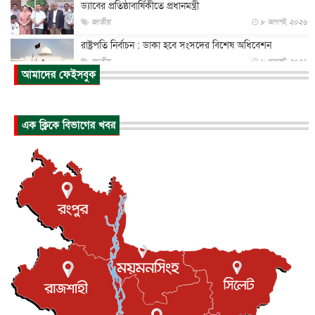
ড্যাবের প্রতিষ্ঠাবার্ষিকীতে প্রধানমন্ত্রী
জাতীয়
৮ আগস্ট, ২০২৬
রাষ্ট্রপতি নির্বাচন : ডাকা হবে সংসদের বিশেষ অধিবেশন
জাতীয়
৮ আগস্ট, ২০২৬
আমাদের ফেইসবুক
প্রধানমন্ত্রীর সঙ্গে সাক্ষাতে খুদে শিল্পী অনুশ্রী রায়ের স্বপ...
জাতীয়
৮ আগস্ট, ২০২৬
এক ক্লিকে বিভাগের খবর
পাকিস্তান-তুরস্কের সঙ্গে প্রতিরক্ষা চুক্তি সৌদি আরবকে কতটা ন...
আন্তর্জাতিক
৮ আগস্ট, ২০২৬
যুক্তরাজ্যে গ্রুমিং কেলেঙ্কারি : পাকিস্তানির অপরাধে অস্বস্তি...
আন্তর্জাতিক
৮ আগস্ট, ২০২৬
বিরোধ কাটিয়ে কূটনৈতিক সম্পর্ক পুনঃস্থাপন করছে মেক্সিকো ও
পের...
আন্তর্জাতিক
৮ আগস্ট, ২০২৬
এবার ওটিটিতে মুক্তি পেল ‘মালিক’
বিনোদন
৮ আগস্ট, ২০২৬
রিয়ালকে ‘না’ বলা রদ্রির জন্য বার্সার কাছে কত চাইল ম্যানসিটি