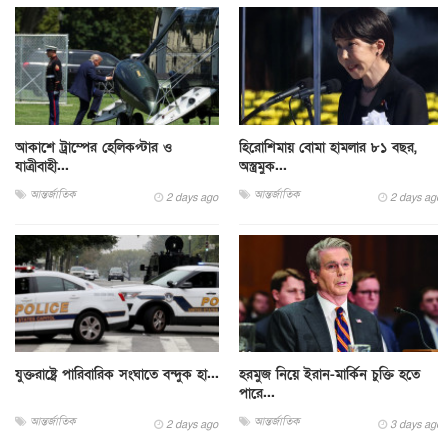
আকাশে ট্রাম্পের হেলিকপ্টার ও
হিরোশিমায় বোমা হামলার ৮১ বছর,
যাত্রীবাহী...
অস্ত্রমুক...
আন্তর্জাতিক
আন্তর্জাতিক
2 days ago
2 days ago
যুক্তরাষ্ট্রে পারিবারিক সংঘাতে বন্দুক হা...
হরমুজ নিয়ে ইরান-মার্কিন চুক্তি হতে
পারে...
আন্তর্জাতিক
আন্তর্জাতিক
2 days ago
3 days ago