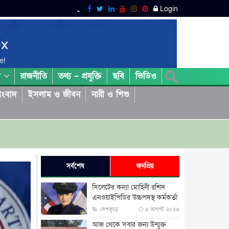
Login
রাজনীতি
তথ্য – প্রযুক্তি
ছবি
ভিডিও
া
ংবাদ
ইসলাম ও জীবন
নারী ও শিশু
সর্বশেষ
জনপ্রিয়
সিলেটের কন্যা মোহিনী রশিদ
এনওয়াইপিডির উচ্চপদস্থ কর্মকর্তা
দেশজুড়ে
৬ আগস্ট, ২০২৬
আজ থেকে সবার জন্য উন্মুক্ত