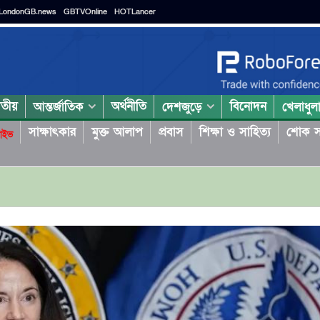
LondonGB.news
GBTVOnline
HOTLancer
াতীয়
অর্থনীতি
বিনোদন
আন্তর্জাতিক
দেশজুড়ে
খেলাধুল
সাক্ষাৎকার
মুক্ত আলাপ
প্রবাস
শিক্ষা ও সাহিত্য
শোক স
াইভ