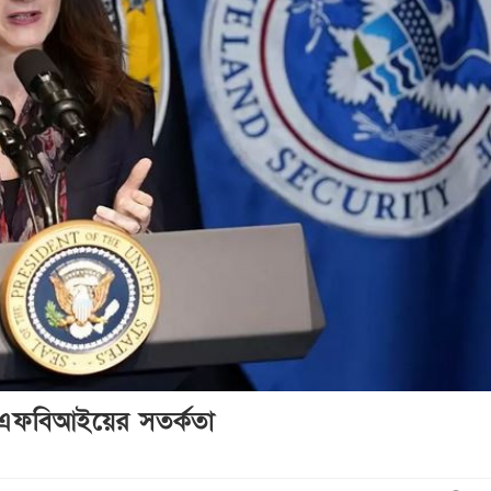
ও, এফবিআইয়ের সতর্কতা