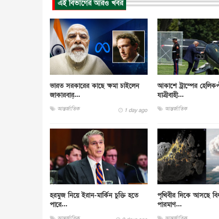
এই বিভাগের আরও খবর
ভারত সরকারের কাছে ক্ষমা চাইলেন
আকাশে ট্রাম্পের হেলিকপ
জাকারবার্...
যাত্রীবাহী...
আন্তর্জাতিক
আন্তর্জাতিক
1 day ago
হরমুজ নিয়ে ইরান-মার্কিন চুক্তি হতে
পৃথিবীর দিকে আসছে বিধ্ব
পারে...
পারমাণ...
আন্তর্জাতিক
আন্তর্জাতিক