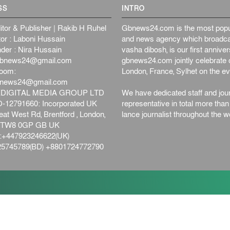
SS
INTRO
itor & Publisher | Rakib H Ruhel
Gbnews24.com is the most popul
or : Laboni Hussain
and news agency which broadca
der : Nira Hussain
vasha dibosh, is our first anniv
bnews24@gmail.com
gbnews24.com jointly celebrate o
oom:
London, France, Sylhet on the ev
bnews24@gmail.com
DIGITAL MEDIA GROUP LTD
We have dedicated staff and jour
12791660: Incorporated UK
representative in total more tha
at West Rd, Brentford , London,
lance journalist throughout the wo
d,TW8 0GP GB UK
+447923246622(UK)
5745789(BD) +8801724772790