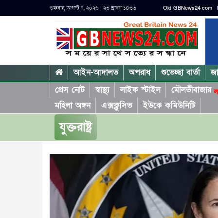
শুক্রবার, আগস্ট ৭, ২০২৬ | ২৩ শ্রাবণ ১৪৩৩
Old GBNews24.com
আইন-আদালত
অপরাধ
শুভেচ্ছা বার্তা
জ
প্রেস নোট
স্বাস্থ্য
লাইফ স্টাইল
মৌলভীবাজার
ল
মহিলা অঙ্গন
এক্সক্লুসিভ
ইউকে কমিউনিটি
যুক্তরাষ্ট্র