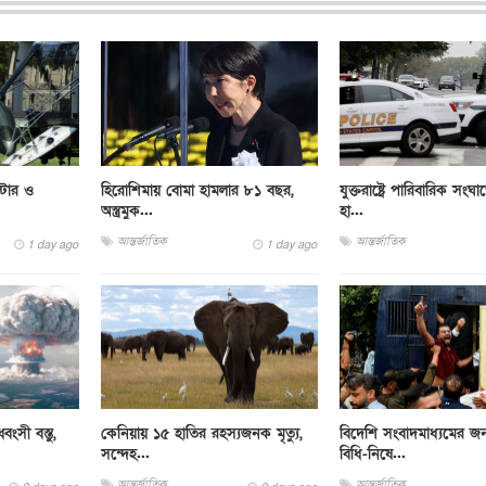
্টার ও
হিরোশিমায় বোমা হামলার ৮১ বছর,
যুক্তরাষ্ট্রে পারিবারিক সংঘা
অস্ত্রমুক...
হা...
আন্তর্জাতিক
আন্তর্জাতিক
1 day ago
1 day ago
ংসী বস্তু,
কেনিয়ায় ১৫ হাতির রহস্যজনক মৃত্যু,
বিদেশি সংবাদমাধ্যমের জন
সন্দেহ...
বিধি-নিষে...
আন্তর্জাতিক
আন্তর্জাতিক