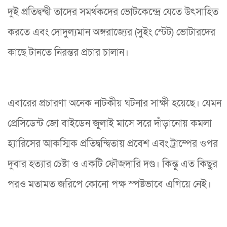
দুই প্রতিদ্বন্দ্বী তাদের সমর্থকদের ভোটকেন্দ্রে যেতে উৎসাহিত
করতে এবং দোদুল্যমান অঙ্গরাজ্যের (সুইং স্টেট) ভোটারদের
কাছে টানতে নিরন্তর প্রচার চালান।
এবারের প্রচারণা অনেক নাটকীয় ঘটনার সাক্ষী হয়েছে। যেমন
প্রেসিডেন্ট জো বাইডেন জুলাই মাসে সরে দাঁড়ানোয় কমলা
হ্যারিসের আকস্মিক প্রতিদ্বন্দ্বিতায় প্রবেশ এবং ট্রাম্পের ওপর
দুবার হত্যার চেষ্টা ও একটি ফৌজদারি দণ্ড। কিন্তু এত কিছুর
পরও মতামত জরিপে কোনো পক্ষ স্পষ্টভাবে এগিয়ে নেই।