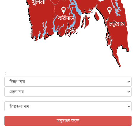
জনগণ পরিবর্তন চেয়েছে বলেই জুলাই আন্দোলন সফল :
প্রধানমন্ত্রী
জাতীয়
৫ আগস্ট, ২০২৬
বেনজীর আহমেদের সঙ্গে পরীমনির ঘনিষ্ঠ সম্পর্ক ছিল : নাসির
মাহম...
জাতীয়
৫ আগস্ট, ২০২৬
হরমুজ নিয়ে ইরান-মার্কিন চুক্তি হতে পারে আজ : মার্কিন অর্থমন...
আন্তর্জাতিক
৫ আগস্ট, ২০২৬
পৃথিবীর দিকে আসছে বিধ্বংসী বস্তু, পারমাণবিক বোমা দিয়ে করা
হব...
;
আন্তর্জাতিক
৫ আগস্ট, ২০২৬
কেনিয়ায় ১৫ হাতির রহস্যজনক মৃত্যু, সন্দেহের মুখে কীটনাশকের
ব্...
আন্তর্জাতিক
৫ আগস্ট, ২০২৬
বিদেশি সংবাদমাধ্যমের জন্য নতুন বিধি-নিষেধ পাকিস্তানের
আন্তর্জাতিক
৫ আগস্ট, ২০২৬
অনুসন্ধান করুন