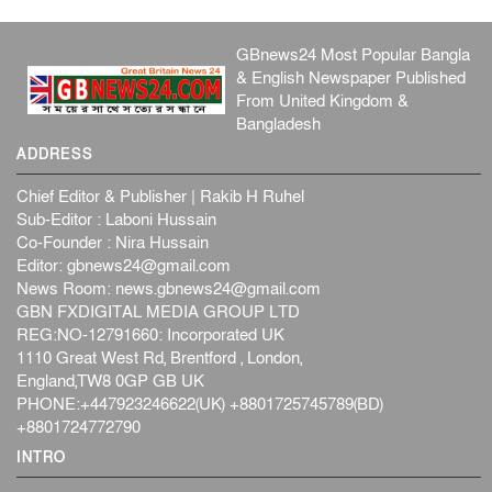
GBnews24 Most Popular Bangla
& English Newspaper Published
From United Kingdom &
Bangladesh
ADDRESS
Chief Editor & Publisher | Rakib H Ruhel
Sub-Editor : Laboni Hussain
Co-Founder : Nira Hussain
Editor:
gbnews24@gmail.com
News Room:
news.gbnews24@gmail.com
GBN FXDIGITAL MEDIA GROUP LTD
REG:NO-12791660: Incorporated UK
1110 Great West Rd, Brentford , London,
England,TW8 0GP GB UK
PHONE:+447923246622(UK) +8801725745789(BD)
+8801724772790
INTRO