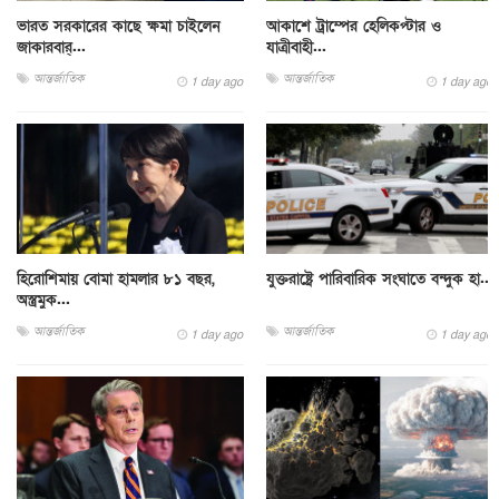
ভারত সরকারের কাছে ক্ষমা চাইলেন
আকাশে ট্রাম্পের হেলিকপ্টার ও
জাকারবার্...
যাত্রীবাহী...
আন্তর্জাতিক
আন্তর্জাতিক
1 day ago
1 day ago
হিরোশিমায় বোমা হামলার ৮১ বছর,
যুক্তরাষ্ট্রে পারিবারিক সংঘাতে বন্দুক হা...
অস্ত্রমুক...
আন্তর্জাতিক
আন্তর্জাতিক
1 day ago
1 day ago