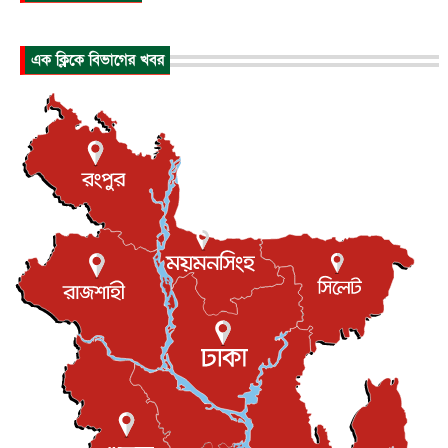
আন্তর্জাতিক
৬ আগস্ট, ২০২৬
হিরোশিমায় বোমা হামলার ৮১ বছর, অস্ত্রমুক্ত বিশ্বের আহ্বান জা...
এক ক্লিকে বিভাগের খবর
আন্তর্জাতিক
৬ আগস্ট, ২০২৬
যুক্তরাষ্ট্রে পারিবারিক সংঘাতে বন্দুক হামলা, নিহত ৩
আন্তর্জাতিক
৬ আগস্ট, ২০২৬
টি-টোয়েন্টি ইতিহাসের সর্বোচ্চ রানের মালিক এখন জস বাটলার
খেলাধুলা
৬ আগস্ট, ২০২৬
বস্তিতে কেটেছে শৈশব, আজ মুম্বাইয়ে দুই বাড়ির মালিক
বিনোদন
৬ আগস্ট, ২০২৬
যুক্তরাজ্যে বসবাসরত জাতীয়তাবাদী কুলাউড়াবাসীর মত বিনিময়
সভা...
ইউকে কমিউনিটি
৫ আগস্ট, ২০২৬
প্রধানমন্ত্রীকে সৌদি আরব সফরের আমন্ত্রণ
জাতীয়
৫ আগস্ট, ২০২৬
জুলাই গণ-অভ্যুত্থান দিবস আজ, স্মরণে দেশজুড়ে কর্মসূচি
জাতীয়
৫ আগস্ট, ২০২৬