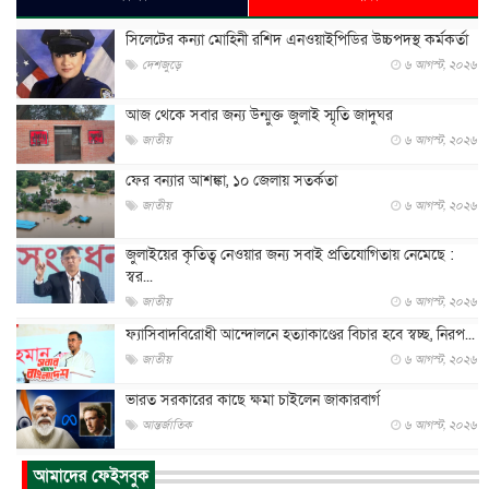
সিলেটের কন্যা মোহিনী রশিদ এনওয়াইপিডির উচ্চপদস্থ কর্মকর্তা
দেশজুড়ে
৬ আগস্ট, ২০২৬
আজ থেকে সবার জন্য উন্মুক্ত জুলাই স্মৃতি জাদুঘর
জাতীয়
৬ আগস্ট, ২০২৬
ফের বন্যার আশঙ্কা, ১০ জেলায় সতর্কতা
জাতীয়
৬ আগস্ট, ২০২৬
জুলাইয়ের কৃতিত্ব নেওয়ার জন্য সবাই প্রতিযোগিতায় নেমেছে :
স্বর...
জাতীয়
৬ আগস্ট, ২০২৬
ফ্যাসিবাদবিরোধী আন্দোলনে হত্যাকাণ্ডের বিচার হবে স্বচ্ছ, নিরপ...
জাতীয়
৬ আগস্ট, ২০২৬
ভারত সরকারের কাছে ক্ষমা চাইলেন জাকারবার্গ
আন্তর্জাতিক
৬ আগস্ট, ২০২৬
আকাশে ট্রাম্পের হেলিকপ্টার ও যাত্রীবাহী বিমান মুখোমুখি, তদন্...
আমাদের ফেইসবুক