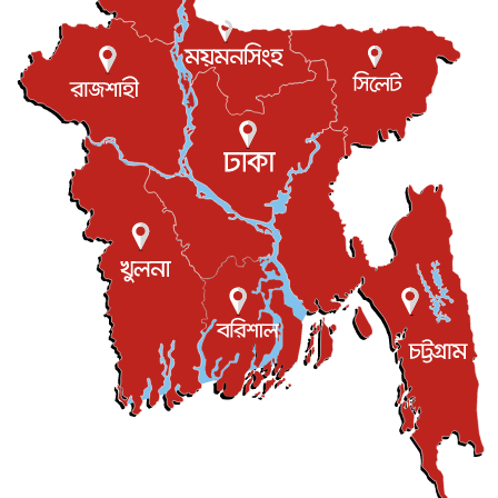
বস্তিতে কেটেছে শৈশব, আজ মুম্বাইয়ে দুই বাড়ির মালিক
বিনোদন
৬ আগস্ট, ২০২৬
যুক্তরাজ্যে বসবাসরত জাতীয়তাবাদী কুলাউড়াবাসীর মত বিনিময়
সভা...
ইউকে কমিউনিটি
৫ আগস্ট, ২০২৬
প্রধানমন্ত্রীকে সৌদি আরব সফরের আমন্ত্রণ
জাতীয়
৫ আগস্ট, ২০২৬
জুলাই গণ-অভ্যুত্থান দিবস আজ, স্মরণে দেশজুড়ে কর্মসূচি
জাতীয়
৫ আগস্ট, ২০২৬
জনগণ পরিবর্তন চেয়েছে বলেই জুলাই আন্দোলন সফল :
প্রধানমন্ত্রী
জাতীয়
৫ আগস্ট, ২০২৬
বেনজীর আহমেদের সঙ্গে পরীমনির ঘনিষ্ঠ সম্পর্ক ছিল : নাসির
মাহম...
জাতীয়
৫ আগস্ট, ২০২৬
হরমুজ নিয়ে ইরান-মার্কিন চুক্তি হতে পারে আজ : মার্কিন অর্থমন...
আন্তর্জাতিক
৫ আগস্ট, ২০২৬