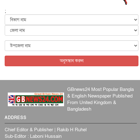
পৃথিবীর দিকে আসছে বিধ্বংসী বস্তু, পারমাণবিক বোমা দিয়ে করা
হব...
;
আন্তর্জাতিক
৫ আগস্ট, ২০২৬
কেনিয়ায় ১৫ হাতির রহস্যজনক মৃত্যু, সন্দেহের মুখে কীটনাশকের
ব্...
আন্তর্জাতিক
৫ আগস্ট, ২০২৬
বিদেশি সংবাদমাধ্যমের জন্য নতুন বিধি-নিষেধ পাকিস্তানের
আন্তর্জাতিক
৫ আগস্ট, ২০২৬
অনুসন্ধান করুন
GBnews24 Most Popular Bangla
& English Newspaper Published
From United Kingdom &
Bangladesh
ADDRESS
Chief Editor & Publisher | Rakib H Ruhel
Sub-Editor : Laboni Hussain