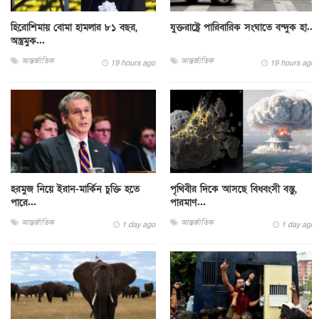
হিরোশিমায় বোমা হামলার ৮১ বছর,
যুক্তরাষ্ট্রে পারিবারিক সংঘাতে বন্দুক হা...
অস্ত্রমুক...
আন্তর্জাতিক
আন্তর্জাতিক
19 hours ago
19 hours ago
হরমুজ নিয়ে ইরান-মার্কিন চুক্তি হতে
পৃথিবীর দিকে আসছে বিধ্বংসী বস্তু,
পারে...
পারমাণ...
আন্তর্জাতিক
আন্তর্জাতিক
1 day ago
1 day ago