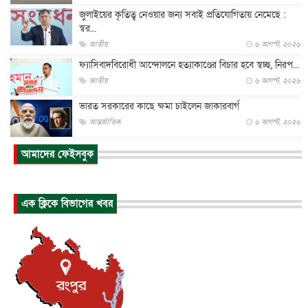
জুলাইয়ের কৃতিত্ব নেওয়ার জন্য সবাই প্রতিযোগিতায় নেমেছে :
স্বর...
জাতীয়
৬ আগস্ট, ২০২৬
ফ্যাসিবাদবিরোধী আন্দোলনে হত্যাকাণ্ডের বিচার হবে স্বচ্ছ, নিরপ...
জাতীয়
৬ আগস্ট, ২০২৬
ভারত সরকারের কাছে ক্ষমা চাইলেন জাকারবার্গ
আন্তর্জাতিক
৬ আগস্ট, ২০২৬
আকাশে ট্রাম্পের হেলিকপ্টার ও যাত্রীবাহী বিমান মুখোমুখি, তদন্...
আমাদের ফেইসবুক
আন্তর্জাতিক
৬ আগস্ট, ২০২৬
হিরোশিমায় বোমা হামলার ৮১ বছর, অস্ত্রমুক্ত বিশ্বের আহ্বান জা...
এক ক্লিকে বিভাগের খবর
আন্তর্জাতিক
৬ আগস্ট, ২০২৬
যুক্তরাষ্ট্রে পারিবারিক সংঘাতে বন্দুক হামলা, নিহত ৩
আন্তর্জাতিক
৬ আগস্ট, ২০২৬
টি-টোয়েন্টি ইতিহাসের সর্বোচ্চ রানের মালিক এখন জস বাটলার
খেলাধুলা
৬ আগস্ট, ২০২৬