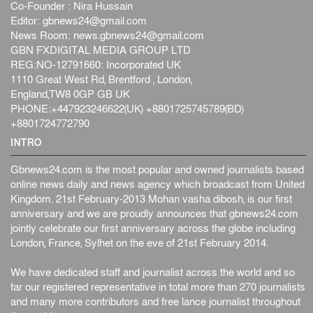
Co-Founder : Nira Hussain
Editor:
gbnews24@gmail.com
News Room:
news.gbnews24@gmail.com
GBN FXDIGITAL MEDIA GROUP LTD
REG:NO-12791660: Incorporated UK
1110 Great West Rd, Brentford , London,
England,TW8 0GP GB UK
PHONE:+447923246622(UK) +8801725745789(BD)
+8801724772790
INTRO
Gbnews24.com is the most popular and owned journalists based
online news daily and news agency which broadcast from United
Kingdom. 21st February-2013 Mohan vasha dibosh, is our first
anniversary and we are proudly announces that gbnews24.com
jointly celebrate our first anniversary across the globe including
London, France, Sylhet on the eve of 21st February 2014.
We have dedicated staff and journalist across the world and so
far our registered representative in total more than 270 journalists
and many more contributors and free lance journalist throughout