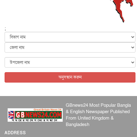
জাতীয়
৬ আগস্ট, ২০২৬
ফের বন্যার আশঙ্কা, ১০ জেলায় সতর্কতা
জাতীয়
৬ আগস্ট, ২০২৬
;
জুলাইয়ের কৃতিত্ব নেওয়ার জন্য সবাই প্রতিযোগিতায় নেমেছে :
স্বর...
জাতীয়
৬ আগস্ট, ২০২৬
ফ্যাসিবাদবিরোধী আন্দোলনে হত্যাকাণ্ডের বিচার হবে স্বচ্ছ, নিরপ...
জাতীয়
৬ আগস্ট, ২০২৬
অনুসন্ধান করুন
GBnews24 Most Popular Bangla
& English Newspaper Published
From United Kingdom &
Bangladesh
ADDRESS