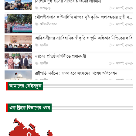
সিলেটে দুই বাসের সংঘর্ষে ৯ জনের প্রাণহানী
দেশজুড়ে
৮ আগস্ট, ২০২৬
মৌলভীবাজার কাউয়াদিঘি হাওরে সৃষ্ট কৃত্রিম জলাবদ্ধতার স্থায়ী স...
মৌলভীবাজার
৮ আগস্ট, ২০২৬
আদিবাসীদের সাংবিধানিক স্বীকৃতি ও ভূমি অধিকার নিশ্চিতের দাবি
জাতীয়
৮ আগস্ট, ২০২৬
ড্যাবের প্রতিষ্ঠাবার্ষিকীতে প্রধানমন্ত্রী
জাতীয়
৮ আগস্ট, ২০২৬
রাষ্ট্রপতি নির্বাচন : ডাকা হবে সংসদের বিশেষ অধিবেশন
জাতীয়
৮ আগস্ট, ২০২৬
আমাদের ফেইসবুক
প্রধানমন্ত্রীর সঙ্গে সাক্ষাতে খুদে শিল্পী অনুশ্রী রায়ের স্বপ...
জাতীয়
৮ আগস্ট, ২০২৬
এক ক্লিকে বিভাগের খবর
পাকিস্তান-তুরস্কের সঙ্গে প্রতিরক্ষা চুক্তি সৌদি আরবকে কতটা ন...
আন্তর্জাতিক
৮ আগস্ট, ২০২৬
যুক্তরাজ্যে গ্রুমিং কেলেঙ্কারি : পাকিস্তানির অপরাধে অস্বস্তি...
আন্তর্জাতিক
৮ আগস্ট, ২০২৬