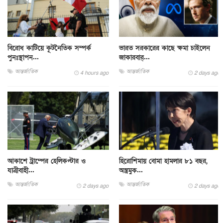
বিরোধ কাটিয়ে কূটনৈতিক সম্পর্ক
ভারত সরকারের কাছে ক্ষমা চাইলেন
পুনঃস্থাপন...
জাকারবার্...
আন্তর্জাতিক
আন্তর্জাতিক
4 hours ago
2 days ago
আকাশে ট্রাম্পের হেলিকপ্টার ও
হিরোশিমায় বোমা হামলার ৮১ বছর,
যাত্রীবাহী...
অস্ত্রমুক...
আন্তর্জাতিক
আন্তর্জাতিক
2 days ago
2 days ago