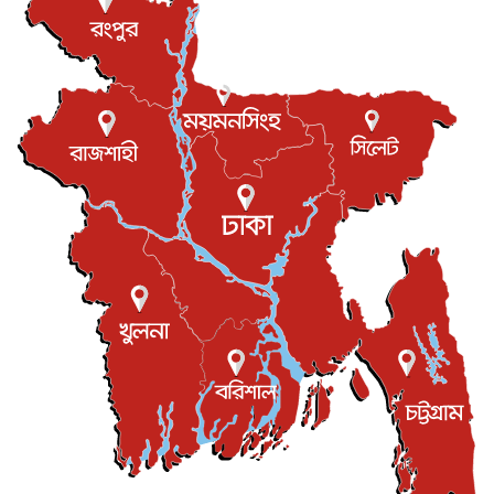
বিরোধ কাটিয়ে কূটনৈতিক সম্পর্ক পুনঃস্থাপন করছে মেক্সিকো ও
পের...
আন্তর্জাতিক
৮ আগস্ট, ২০২৬
এবার ওটিটিতে মুক্তি পেল ‘মালিক’
বিনোদন
৮ আগস্ট, ২০২৬
রিয়ালকে ‘না’ বলা রদ্রির জন্য বার্সার কাছে কত চাইল ম্যানসিটি
খেলাধুলা
৮ আগস্ট, ২০২৬
শিল্পকলায় চলচ্চিত্র উৎসব, বিনা মূল্যে দেখা যাবে ৬ সিনেমা
বিনোদন
৮ আগস্ট, ২০২৬
ইস্ট লন্ডন মসজিদের জুমার খুতবা : “কুরআন হোক জীবন দেখার
লেন্স...
ইসলাম ও জীবন
৭ আগস্ট, ২০২৬
সিলেটের কন্যা মোহিনী রশিদ এনওয়াইপিডির উচ্চপদস্থ কর্মকর্তা
দেশজুড়ে
৬ আগস্ট, ২০২৬
আজ থেকে সবার জন্য উন্মুক্ত জুলাই স্মৃতি জাদুঘর