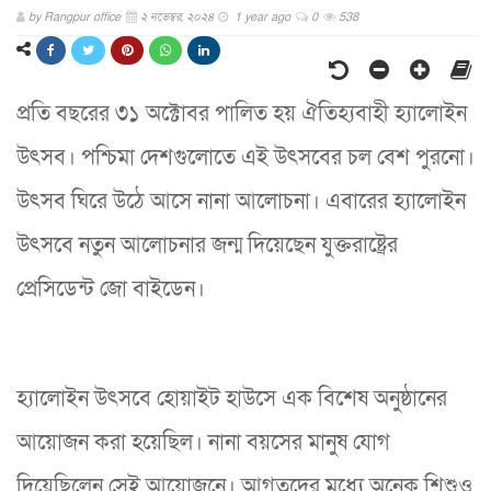
by
Rangpur office
২ নভেম্বর, ২০২৪
1 year ago
0
538
প্রতি বছরের ৩১ অক্টোবর পালিত হয় ঐতিহ্যবাহী হ্যালোইন
উৎসব। পশ্চিমা দেশগুলোতে এই উৎসবের চল বেশ পুরনো।
উৎসব ঘিরে উঠে আসে নানা আলোচনা। এবারের হ্যালোইন
উৎসবে নতুন আলোচনার জন্ম দিয়েছেন যুক্তরাষ্ট্রের
প্রেসিডেন্ট জো বাইডেন।
হ্যালোইন উৎসবে হোয়াইট হাউসে এক বিশেষ অনুষ্ঠানের
আয়োজন করা হয়েছিল। নানা বয়সের মানুষ যোগ
দিয়েছিলেন সেই আয়োজনে। আগতদের মধ্যে অনেক শিশুও