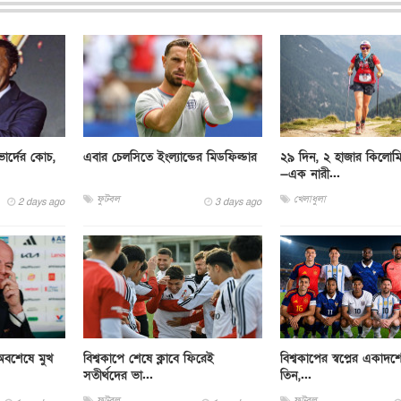
ার্দের কোচ,
এবার চেলসিতে ইংল্যান্ডের মিডফিল্ডার
২৯ দিন, ২ হাজার কিলোম
—এক নারী...
ফুটবল
খেলাধুলা
2 days ago
3 days ago
ে অবশেষে মুখ
বিশ্বকাপে শেষে ক্লাবে ফিরেই
বিশ্বকাপের স্বপ্নের একাদশ
সতীর্থদের ভা...
তিন,...
ফুটবল
ফুটবল