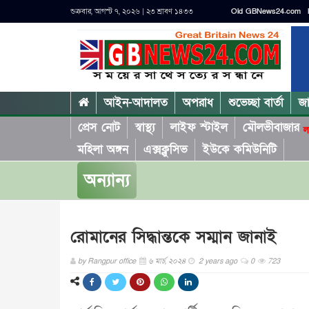
শুক্রবার, আগস্ট ৭, ২০২৬ | ২৩ শ্রাবণ ১৪৩৩
Old GBNews24.com
আইন-আদালত
অপরাধ
শুভেচ্ছা বার্তা
জ
প্রেস নোট
স্বাস্থ্য
লাইফ স্টাইল
মৌলভীবাজার
ল
মহিলা অঙ্গন
এক্সক্লুসিভ
ইউকে কমিউনিটি
অন্যান্য
রোমানের সিদ্ধান্তকে সম্মান জানাই
by
Rangpur office
৬ মার্চ, ২০২৪
2 years ago
0
723