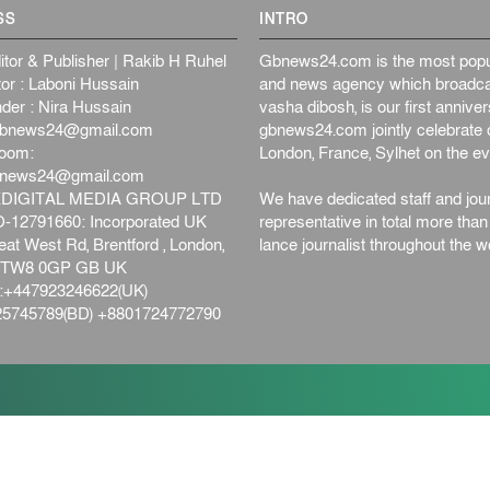
SS
INTRO
itor & Publisher | Rakib H Ruhel
Gbnews24.com is the most popul
or : Laboni Hussain
and news agency which broadca
der : Nira Hussain
vasha dibosh, is our first anniv
bnews24@gmail.com
gbnews24.com jointly celebrate o
oom:
London, France, Sylhet on the ev
bnews24@gmail.com
DIGITAL MEDIA GROUP LTD
We have dedicated staff and jour
12791660: Incorporated UK
representative in total more tha
at West Rd, Brentford , London,
lance journalist throughout the wo
d,TW8 0GP GB UK
+447923246622(UK)
5745789(BD) +8801724772790