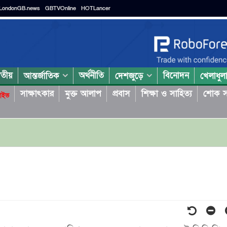
LondonGB.news
GBTVOnline
HOTLancer
াতীয়
অর্থনীতি
বিনোদন
আন্তর্জাতিক
দেশজুড়ে
খেলাধুল
সাক্ষাৎকার
মুক্ত আলাপ
প্রবাস
শিক্ষা ও সাহিত্য
শোক স
াইভ