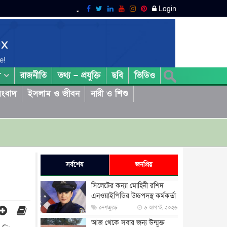
Login
রাজনীতি
তথ্য – প্রযুক্তি
ছবি
ভিডিও
া
ংবাদ
ইসলাম ও জীবন
নারী ও শিশু
সর্বশেষ
জনপ্রিয়
সিলেটের কন্যা মোহিনী রশিদ
এনওয়াইপিডির উচ্চপদস্থ কর্মকর্তা
দেশজুড়ে
৬ আগস্ট, ২০২৬
আজ থেকে সবার জন্য উন্মুক্ত