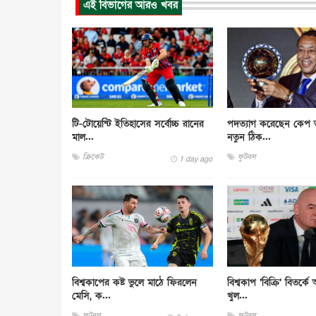
এই বিভাগের আরও খবর
টি-টোয়েন্টি ইতিহাসের সর্বোচ্চ রানের
পদত্যাগ করেছেন কেপ ভ
মাল...
নতুন ঠিক...
ক্রিকেট
ফুটবল
1 day ago
বিশ্বকাপের কষ্ট ভুলে মাঠে ফিরলেন
বিশ্বকাপ ‘বিক্রি’ বিতর্ক
মেসি, ক...
খুল...
ফুটবল
ফুটবল