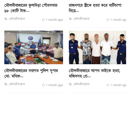
মৌলভীবাজারের কুলাউড়া পৌরসভার
রাজনগরে স্ত্রীকে হত্যা করে মাটিচাপা
৯৮ কোটি টাক...
দিয়ে...
মৌলভীবাজার
মৌলভীবাজার
1 month ago
1 month ago
মৌলভীবাজারের নবাগত পুলিশ সুপার
মৌলভীবাজারে আপন ভাইকে হত্যা,
মো. মনিরু...
মজিদসহ গ্রে...
মৌলভীবাজার
মৌলভীবাজার
1 month ago
1 month ago