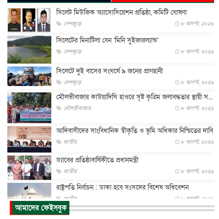
সিলেট মিউজিক অ্যাসোসিয়েশন প্রতিষ্ঠা, কমিটি ঘোষণা
দেশজুড়ে
৮ আগস্ট, ২০২৬
সিলেটের মিনাটিলা যেন ‘মিনি সুইজারল্যান্ড’
দেশজুড়ে
৮ আগস্ট, ২০২৬
সিলেটে দুই বাসের সংঘর্ষে ৯ জনের প্রাণহানী
দেশজুড়ে
৮ আগস্ট, ২০২৬
মৌলভীবাজার কাউয়াদিঘি হাওরে সৃষ্ট কৃত্রিম জলাবদ্ধতার স্থায়ী স...
মৌলভীবাজার
৮ আগস্ট, ২০২৬
আদিবাসীদের সাংবিধানিক স্বীকৃতি ও ভূমি অধিকার নিশ্চিতের দাবি
জাতীয়
৮ আগস্ট, ২০২৬
ড্যাবের প্রতিষ্ঠাবার্ষিকীতে প্রধানমন্ত্রী
জাতীয়
৮ আগস্ট, ২০২৬
রাষ্ট্রপতি নির্বাচন : ডাকা হবে সংসদের বিশেষ অধিবেশন
জাতীয়
৮ আগস্ট, ২০২৬
আমাদের ফেইসবুক
প্রধানমন্ত্রীর সঙ্গে সাক্ষাতে খুদে শিল্পী অনুশ্রী রায়ের স্বপ...