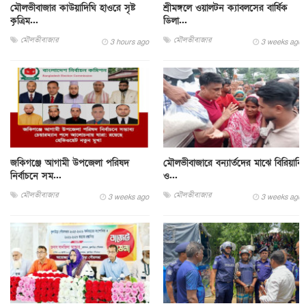
মৌলভীবাজার কাউয়াদিঘি হাওরে সৃষ্ট
শ্রীমঙ্গলে ওয়ালটন ক্যাবলসের বার্ষিক
কৃত্রিম...
ডিলা...
মৌলভীবাজার
মৌলভীবাজার
3 hours ago
3 weeks ago
জকিগঞ্জে আগামী উপজেলা পরিষদ
মৌলভীবাজারে বন্যার্তদের মাঝে বিরিয়ানি
নির্বাচনে সম...
ও...
মৌলভীবাজার
মৌলভীবাজার
3 weeks ago
3 weeks ago