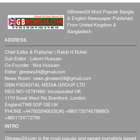
GBnews24 Most Popular Bangla
& English Newspaper Published
From United Kingdom &
Bangladesh
ADDRESS
Chief Editor & Publisher | Rakib H Ruhel
Sub-Editor : Laboni Hussain
Co-Founder : Nira Hussain
Editor:
gbnews24@gmail.com
News Room:
news.gbnews24@gmail.com
GBN FXDIGITAL MEDIA GROUP LTD
REG:NO-12791660: Incorporated UK
1110 Great West Rd, Brentford , London,
England,TW8 0GP GB UK
PHONE:+447923246622(UK) +8801725745789(BD)
+8801724772790
INTRO
Gbnews24.com is the most popular and owned journalists based