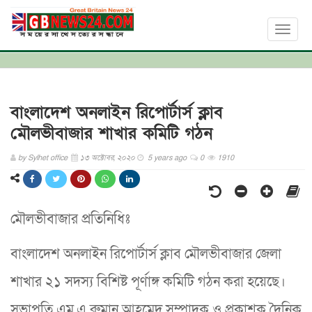
Toggl
naviga
বাংলাদেশ অনলাইন রিপোর্টার্স ক্লাব
মৌলভীবাজার শাখার কমিটি গঠন
by
Sylhet office
১৩ অক্টোবর, ২০২০
5 years ago
0
1910
মৌলভীবাজার প্রতিনিধিঃ
বাংলাদেশ অনলাইন রিপোর্টার্স ক্লাব মৌলভীবাজার জেলা
শাখার ২১ সদস্য বিশিষ্ট পূর্ণাঙ্গ কমিটি গঠন করা হয়েছে।
সভাপতি এম.এ রুমান আহমেদ সম্পাদক ও প্রকাশক দৈনিক