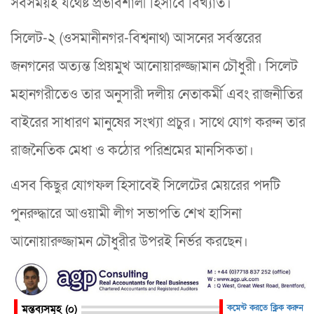
সবসময়ই যথেষ্ট প্রভাবশালী হিসাবে বিখ্যাত।
সিলেট-২ (ওসমানীনগর-বিশ্বনাথ) আসনের সর্বস্তরের
জনগনের অত্যন্ত প্রিয়মুখ আনোয়ারুজ্জামান চৌধুরী। সিলেট
মহানগরীতেও তার অনুসারী দলীয় নেতাকর্মী এবং রাজনীতির
বাইরের সাধারণ মানুষের সংখ্যা প্রচুর। সাথে যোগ করুন তার
রাজনৈতিক মেধা ও কঠোর পরিশ্রমের মানসিকতা।
এসব কিছুর যোগফল হিসাবেই সিলেটের মেয়রের পদটি
পুনরুদ্ধারে আওয়ামী লীগ সভাপতি শেখ হাসিনা
আনোয়ারুজ্জামন চৌধুরীর উপরই নির্ভর করছেন।
মন্তব্যসমূহ (০)
কমেন্ট করতে ক্লিক করুন