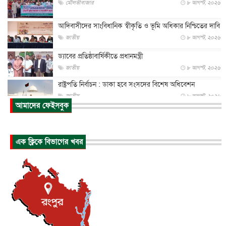
মৌলভীবাজার
৮ আগস্ট, ২০২৬
আদিবাসীদের সাংবিধানিক স্বীকৃতি ও ভূমি অধিকার নিশ্চিতের দাবি
জাতীয়
৮ আগস্ট, ২০২৬
ড্যাবের প্রতিষ্ঠাবার্ষিকীতে প্রধানমন্ত্রী
জাতীয়
৮ আগস্ট, ২০২৬
রাষ্ট্রপতি নির্বাচন : ডাকা হবে সংসদের বিশেষ অধিবেশন
জাতীয়
৮ আগস্ট, ২০২৬
আমাদের ফেইসবুক
প্রধানমন্ত্রীর সঙ্গে সাক্ষাতে খুদে শিল্পী অনুশ্রী রায়ের স্বপ...
জাতীয়
৮ আগস্ট, ২০২৬
এক ক্লিকে বিভাগের খবর
পাকিস্তান-তুরস্কের সঙ্গে প্রতিরক্ষা চুক্তি সৌদি আরবকে কতটা ন...
আন্তর্জাতিক
৮ আগস্ট, ২০২৬
যুক্তরাজ্যে গ্রুমিং কেলেঙ্কারি : পাকিস্তানির অপরাধে অস্বস্তি...
আন্তর্জাতিক
৮ আগস্ট, ২০২৬
বিরোধ কাটিয়ে কূটনৈতিক সম্পর্ক পুনঃস্থাপন করছে মেক্সিকো ও
পের...