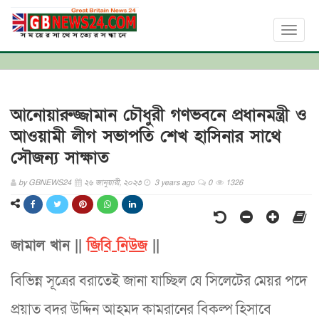
Toggl
naviga
আনোয়ারুজ্জামান চৌধুরী গণভবনে প্রধানমন্ত্রী ও
আওয়ামী লীগ সভাপতি শেখ হাসিনার সাথে
সৌজন্য সাক্ষাত
by
GBNEWS24
২৬ জানুয়ারী, ২০২৩
3 years ago
0
1326
জামাল খান ||
জিবি নিউজ
||
বিভিন্ন সূত্রের বরাতেই জানা যাচ্ছিল যে সিলেটের মেয়র পদে
প্রয়াত বদর উদ্দিন আহমদ কামরানের বিকল্প হিসাবে