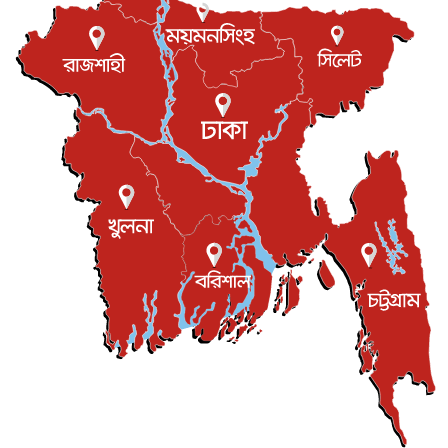
আন্তর্জাতিক
৮ আগস্ট, ২০২৬
এবার ওটিটিতে মুক্তি পেল ‘মালিক’
বিনোদন
৮ আগস্ট, ২০২৬
রিয়ালকে ‘না’ বলা রদ্রির জন্য বার্সার কাছে কত চাইল ম্যানসিটি
খেলাধুলা
৮ আগস্ট, ২০২৬
শিল্পকলায় চলচ্চিত্র উৎসব, বিনা মূল্যে দেখা যাবে ৬ সিনেমা
বিনোদন
৮ আগস্ট, ২০২৬
ইস্ট লন্ডন মসজিদের জুমার খুতবা : “কুরআন হোক জীবন দেখার
লেন্স...
ইসলাম ও জীবন
৭ আগস্ট, ২০২৬
সিলেটের কন্যা মোহিনী রশিদ এনওয়াইপিডির উচ্চপদস্থ কর্মকর্তা
দেশজুড়ে
৬ আগস্ট, ২০২৬
আজ থেকে সবার জন্য উন্মুক্ত জুলাই স্মৃতি জাদুঘর
জাতীয়
৬ আগস্ট, ২০২৬
ফের বন্যার আশঙ্কা, ১০ জেলায় সতর্কতা
জাতীয়
৬ আগস্ট, ২০২৬