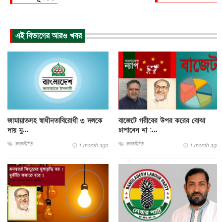
এই বিভাগের আরও খবর
জামায়াতসহ স্বাধীনতাবিরোধী ৩ দলকে
বাজেটে গরীবের উপর করের বোঝা
দায় মু...
চাপাবেন না :...
রাজনীতি
রাজনীতি
1 month ago
1 month ago