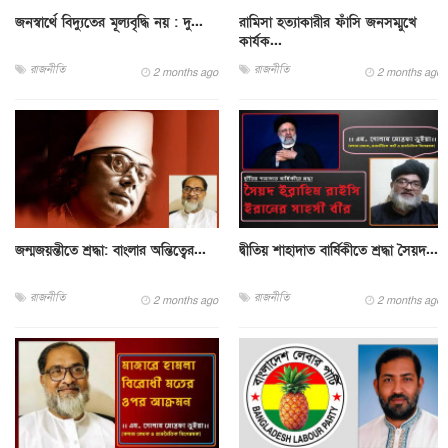
জনস্বার্থে বিদ্যুতের মূল্যবৃদ্ধি নয় : দু...
রামিসা হত্যাকারীর ফাঁসি জনসম্মুখে
কার্যক...
রাজনীতি
রাজনীতি
2 months ago
2 months ago
জন্মজয়ন্তীতে শ্রদ্ধা: বাংলার অন্তিত্বের...
দ্বীতিয় শাহাদাত বার্ষিকীতে শ্রদ্ধা সৈয়দ...
রাজনীতি
রাজনীতি
2 months ago
2 months ago