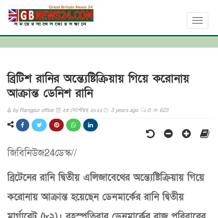
Toggl
naviga
ব্রিটিশ রানির অন্ত্যেষ্টিক্রিয়ায় গিয়ে করোনায়
আক্রান্ত ডেনিশ রানি
by
Rangpur office
২৩ সেপ্টেম্বর, ২০২২
3 years ago
0
623
জিবিনিউজ24ডেস্ক//
ব্রিটেনের রানি দ্বিতীয় এলিজাবেথের অন্ত্যেষ্টিক্রিয়ায় গিয়ে
করোনায় আক্রান্ত হয়েছেন ডেনমার্কের রানি দ্বিতীয়
মার্গারেট (৮২)। বৃহস্পতিবার ডেনমার্কের রাজ পরিবারের