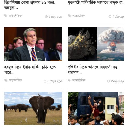
হিরোশিমায় বোমা হামলার ৮১ বছর,
যুক্তরাষ্ট্রে পারিবারিক সংঘাতে বন্দুক হা...
অস্ত্রমুক...
আন্তর্জাতিক
আন্তর্জাতিক
1 day ago
1 day ago
হরমুজ নিয়ে ইরান-মার্কিন চুক্তি হতে
পৃথিবীর দিকে আসছে বিধ্বংসী বস্তু,
পারে...
পারমাণ...
আন্তর্জাতিক
আন্তর্জাতিক
2 days ago
2 days ago