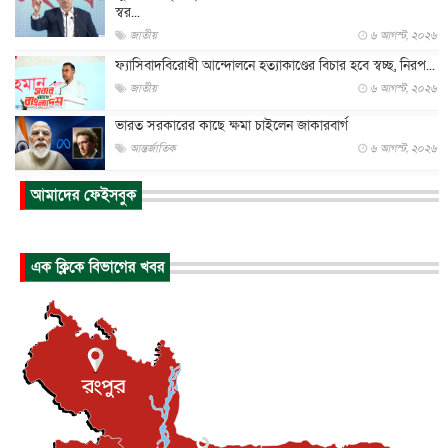
স্বর...
জাতীয়
৬ আগস্ট, ২০২৬
ফ্যাসিবাদবিরোধী আন্দোলনে হত্যাকাণ্ডের বিচার হবে স্বচ্ছ, নিরপ...
জাতীয়
৬ আগস্ট, ২০২৬
ভারত সরকারের কাছে ক্ষমা চাইলেন জাকারবার্গ
আন্তর্জাতিক
৬ আগস্ট, ২০২৬
আকাশে ট্রাম্পের হেলিকপ্টার ও যাত্রীবাহী বিমান মুখোমুখি, তদন্...
আমাদের ফেইসবুক
আন্তর্জাতিক
৬ আগস্ট, ২০২৬
হিরোশিমায় বোমা হামলার ৮১ বছর, অস্ত্রমুক্ত বিশ্বের আহ্বান জা...
এক ক্লিকে বিভাগের খবর
আন্তর্জাতিক
৬ আগস্ট, ২০২৬
যুক্তরাষ্ট্রে পারিবারিক সংঘাতে বন্দুক হামলা, নিহত ৩
আন্তর্জাতিক
৬ আগস্ট, ২০২৬
টি-টোয়েন্টি ইতিহাসের সর্বোচ্চ রানের মালিক এখন জস বাটলার
খেলাধুলা
৬ আগস্ট, ২০২৬
বস্তিতে কেটেছে শৈশব, আজ মুম্বাইয়ে দুই বাড়ির মালিক