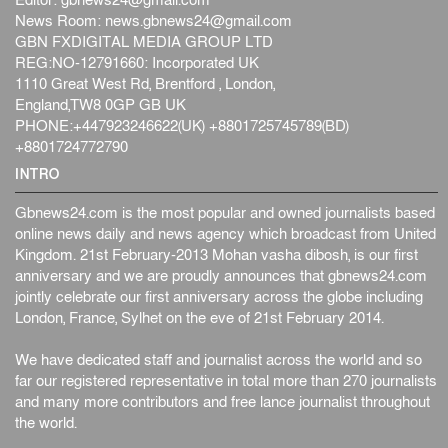
Editor:
gbnews24@gmail.com
News Room:
news.gbnews24@gmail.com
GBN FXDIGITAL MEDIA GROUP LTD
REG:NO-12791660: Incorporated UK
1110 Great West Rd, Brentford , London,
England,TW8 0GP GB UK
PHONE:+447923246622(UK) +8801725745789(BD)
+8801724772790
INTRO
Gbnews24.com is the most popular and owned journalists based
online news daily and news agency which broadcast from United
Kingdom. 21st February-2013 Mohan vasha dibosh, is our first
anniversary and we are proudly announces that gbnews24.com
jointly celebrate our first anniversary across the globe including
London, France, Sylhet on the eve of 21st February 2014.
We have dedicated staff and journalist across the world and so
far our registered representative in total more than 270 journalists
and many more contributors and free lance journalist throughout
the world.