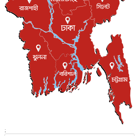
যুক্তরাজ্যে বসবাসরত জাতীয়তাবাদী কুলাউড়াবাসীর মত বিনিময়
সভা...
ইউকে কমিউনিটি
৫ আগস্ট, ২০২৬
প্রধানমন্ত্রীকে সৌদি আরব সফরের আমন্ত্রণ
জাতীয়
৫ আগস্ট, ২০২৬
জুলাই গণ-অভ্যুত্থান দিবস আজ, স্মরণে দেশজুড়ে কর্মসূচি
জাতীয়
৫ আগস্ট, ২০২৬
জনগণ পরিবর্তন চেয়েছে বলেই জুলাই আন্দোলন সফল :
প্রধানমন্ত্রী
জাতীয়
৫ আগস্ট, ২০২৬
বেনজীর আহমেদের সঙ্গে পরীমনির ঘনিষ্ঠ সম্পর্ক ছিল : নাসির
মাহম...
জাতীয়
৫ আগস্ট, ২০২৬
হরমুজ নিয়ে ইরান-মার্কিন চুক্তি হতে পারে আজ : মার্কিন অর্থমন...
আন্তর্জাতিক
৫ আগস্ট, ২০২৬
পৃথিবীর দিকে আসছে বিধ্বংসী বস্তু, পারমাণবিক বোমা দিয়ে করা
হব...
;
আন্তর্জাতিক
৫ আগস্ট, ২০২৬