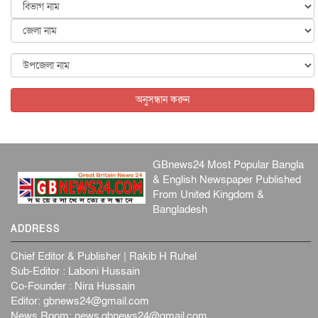
কেনিয়ায় ১৫ হাতির রহস্যজনক মৃত্যু, সন্দেহের মুখে কীটনাশকের
ব্...
আন্তর্জাতিক
৫ আগস্ট, ২০২৬
বিদেশি সংবাদমাধ্যমের জন্য নতুন বিধি-নিষেধ পাকিস্তানের
আন্তর্জাতিক
৫ আগস্ট, ২০২৬
অনুসন্ধান করুন
GBnews24 Most Popular Bangla
& English Newspaper Published
From United Kingdom &
Bangladesh
ADDRESS
Chief Editor & Publisher | Rakib H Ruhel
Sub-Editor : Laboni Hussain
Co-Founder : Nira Hussain
Editor:
gbnews24@gmail.com
News Room:
news.gbnews24@gmail.com