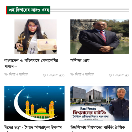
এই বিভাগের আরও খবর
বাংলাদেশ ও পশ্চিমবঙ্গে লেখালেখির
অনিন্দ্য প্রেম
মাধ্যম...
শিক্ষা ও সাহিত্য
শিক্ষা ও সাহিত্য
1 month ago
1 month ago
ঈদের ছড়া - সৈয়দ আশরাফুল ইসলাম
উচ্চশিক্ষায় বিশ্বমানের ঘাটতি: বৈশ্বিক