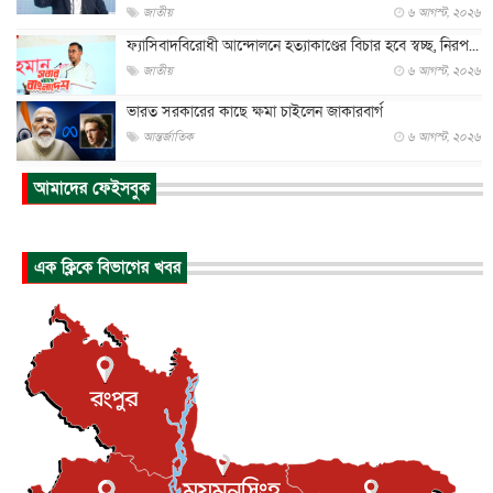
জাতীয়
৬ আগস্ট, ২০২৬
ফ্যাসিবাদবিরোধী আন্দোলনে হত্যাকাণ্ডের বিচার হবে স্বচ্ছ, নিরপ...
জাতীয়
৬ আগস্ট, ২০২৬
ভারত সরকারের কাছে ক্ষমা চাইলেন জাকারবার্গ
আন্তর্জাতিক
৬ আগস্ট, ২০২৬
আকাশে ট্রাম্পের হেলিকপ্টার ও যাত্রীবাহী বিমান মুখোমুখি, তদন্...
আমাদের ফেইসবুক
আন্তর্জাতিক
৬ আগস্ট, ২০২৬
হিরোশিমায় বোমা হামলার ৮১ বছর, অস্ত্রমুক্ত বিশ্বের আহ্বান জা...
এক ক্লিকে বিভাগের খবর
আন্তর্জাতিক
৬ আগস্ট, ২০২৬
যুক্তরাষ্ট্রে পারিবারিক সংঘাতে বন্দুক হামলা, নিহত ৩
আন্তর্জাতিক
৬ আগস্ট, ২০২৬
টি-টোয়েন্টি ইতিহাসের সর্বোচ্চ রানের মালিক এখন জস বাটলার
খেলাধুলা
৬ আগস্ট, ২০২৬
বস্তিতে কেটেছে শৈশব, আজ মুম্বাইয়ে দুই বাড়ির মালিক
বিনোদন
৬ আগস্ট, ২০২৬