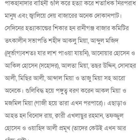
পাকহানাদার বাহিনী গুলি করে হত্যা করে শতাধিক নিরপরাধ
মানুষ এবং জ্বালিয়ে দেয় বাজারের অনেক দোকানপাট।
সেদিনের হত্যাকান্ডের শিকার হন রানীগঞ্জ বাজার কমিটির
তৎকালীন সভাপতি শহীদ আকলু মিয়া, আব্দুল মজিদ
((দূর্ভাগ্যবশতঃ যার লাশ পাওয়া যায়নি), আনোয়ার হোসেন ও
আকিল হোসেন (সহোদর), আলতা মিয়া, তছর উদ্দিন, সোনাহর
আলী, মিছির আলী, আব্দাল মিয়া ও তাজু মিয়া সহ আরো
অনেকে। গুলিবিদ্ধ হয়ে পঙ্গুত্ব বরণ করেন আকল মিয়া ও
মজমিল মিয়া (গাজী হয়ে তারা এখন পরপারে)। এছাড়াও
আহত হন বিনোদ রায়, ক্বারী এখলাছুর রহমান, তফজ্জুল
হোসেন ও ওয়াহিদ আলী প্রমূখ (তাদের কেউই এখন আর