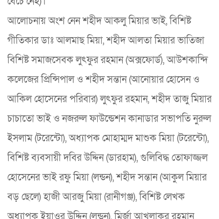
বেঁচে নেই)।
আলোচনায় অংশ নেন শহীদ আকলু মিয়ার ভাই, বিশিষ্ট
গীতিকার ডাঃ আলমাছ মিয়া, শহীদ আলতা মিয়ার ভাতিজা
বিশিষ্ট সমাজসেবক লুৎফুর রহমান (অক্সফোর্ড), আউশকান্দি
কলেজের প্রিন্সিপাল ও শহীদ সন্তান (আনোয়ার হোসেন ও
আকিল হোসেনের পরিবার) লুৎফুর রহমান, শহীদ তাজু মিয়ার
চাচাতো ভাই ও নজরুল ফাউন্ডেশন কানাডার সভাপতি নুরুল
ইসলাম (টরেন্টো), অধ্যাপক মোহাম্মদ মাশুক মিয়া (টরেন্টো),
বিশিষ্ট ব্যবসায়ী দবির উদ্দিন (ডারহাম), গুলিবিদ্ধ তোফাজ্জল
হোসেনের ভাই রফু মিয়া (লন্ডন), শহীদ সন্তান (আকুল মিয়ার
বড় ছেলে) হাজী আরজু মিয়া (রানীগঞ্জ), বিশিষ্ট লেখক
অধ্যাপক ইয়াওর উদ্দিন (লন্ডন), মির্জা আখলাকুর রহমান