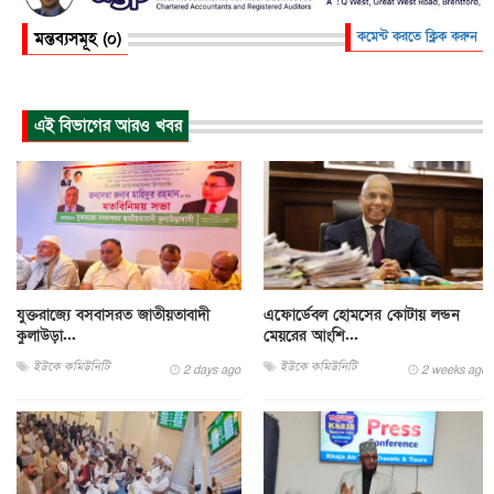
মন্তব্যসমূহ (০)
কমেন্ট করতে ক্লিক করুন
এই বিভাগের আরও খবর
যুক্তরাজ্যে বসবাসরত জাতীয়তাবাদী
এফোর্ডেবল হোমসের কোটায় লন্ডন
কুলাউড়া...
মেয়রের আংশি...
ইউকে কমিউনিটি
ইউকে কমিউনিটি
2 days ago
2 weeks ago