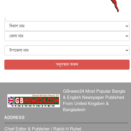
পৃথিবীর দিকে আসছে বিধ্বংসী বস্তু, পারমাণবিক বোমা দিয়ে করা
হব...
;
আন্তর্জাতিক
৫ আগস্ট, ২০২৬
কেনিয়ায় ১৫ হাতির রহস্যজনক মৃত্যু, সন্দেহের মুখে কীটনাশকের
ব্...
আন্তর্জাতিক
৫ আগস্ট, ২০২৬
বিদেশি সংবাদমাধ্যমের জন্য নতুন বিধি-নিষেধ পাকিস্তানের
আন্তর্জাতিক
৫ আগস্ট, ২০২৬
অনুসন্ধান করুন
GBnews24 Most Popular Bangla
& English Newspaper Published
From United Kingdom &
Bangladesh
ADDRESS
Chief Editor & Publisher | Rakib H Ruhel