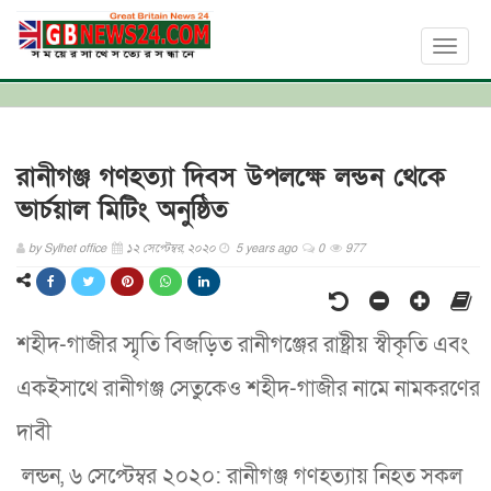
Toggl
naviga
রানীগঞ্জ গণহত্যা দিবস উপলক্ষে লন্ডন থেকে
ভার্চয়াল মিটিং অনুষ্ঠিত
by
Sylhet office
১২ সেপ্টেম্বর, ২০২০
5 years ago
0
977
শহীদ-গাজীর স্মৃতি বিজড়িত রানীগঞ্জের রাষ্ট্রীয় স্বীকৃতি এবং
একইসাথে রানীগঞ্জ সেতুকেও শহীদ-গাজীর নামে নামকরণের
দাবী
লন্ডন, ৬ সেপ্টেম্বর ২০২০: রানীগঞ্জ গণহত্যায় নিহত সকল