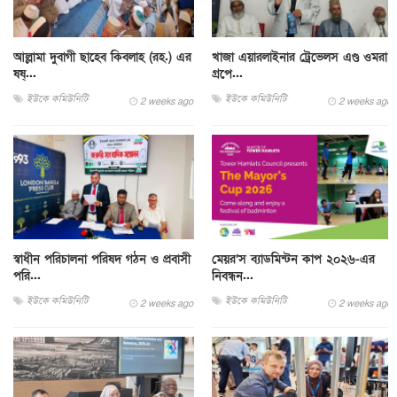
আল্লামা দুবাগী ছাহেব কিবলাহ (রহ.) এর
খাজা এয়ারলাইনার ট্রেভেলস এণ্ড ওমরা
ষষ্...
গ্রপে...
ইউকে কমিউনিটি
ইউকে কমিউনিটি
2 weeks ago
2 weeks ago
স্বাধীন পরিচালনা পরিষদ গঠন ও প্রবাসী
মেয়র’স ব্যাডমিন্টন কাপ ২০২৬-এর
পরি...
নিবন্ধন...
ইউকে কমিউনিটি
ইউকে কমিউনিটি
2 weeks ago
2 weeks ago