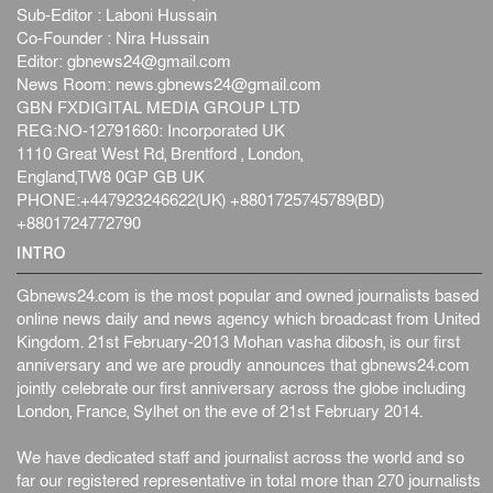
Sub-Editor : Laboni Hussain
Co-Founder : Nira Hussain
Editor:
gbnews24@gmail.com
News Room:
news.gbnews24@gmail.com
GBN FXDIGITAL MEDIA GROUP LTD
REG:NO-12791660: Incorporated UK
1110 Great West Rd, Brentford , London,
England,TW8 0GP GB UK
PHONE:+447923246622(UK) +8801725745789(BD)
+8801724772790
INTRO
Gbnews24.com is the most popular and owned journalists based
online news daily and news agency which broadcast from United
Kingdom. 21st February-2013 Mohan vasha dibosh, is our first
anniversary and we are proudly announces that gbnews24.com
jointly celebrate our first anniversary across the globe including
London, France, Sylhet on the eve of 21st February 2014.
We have dedicated staff and journalist across the world and so
far our registered representative in total more than 270 journalists