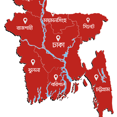
বস্তিতে কেটেছে শৈশব, আজ মুম্বাইয়ে দুই বাড়ির মালিক
বিনোদন
৬ আগস্ট, ২০২৬
যুক্তরাজ্যে বসবাসরত জাতীয়তাবাদী কুলাউড়াবাসীর মত বিনিময়
সভা...
ইউকে কমিউনিটি
৫ আগস্ট, ২০২৬
প্রধানমন্ত্রীকে সৌদি আরব সফরের আমন্ত্রণ
জাতীয়
৫ আগস্ট, ২০২৬
জুলাই গণ-অভ্যুত্থান দিবস আজ, স্মরণে দেশজুড়ে কর্মসূচি
জাতীয়
৫ আগস্ট, ২০২৬
জনগণ পরিবর্তন চেয়েছে বলেই জুলাই আন্দোলন সফল :
প্রধানমন্ত্রী
জাতীয়
৫ আগস্ট, ২০২৬
বেনজীর আহমেদের সঙ্গে পরীমনির ঘনিষ্ঠ সম্পর্ক ছিল : নাসির
মাহম...
জাতীয়
৫ আগস্ট, ২০২৬
হরমুজ নিয়ে ইরান-মার্কিন চুক্তি হতে পারে আজ : মার্কিন অর্থমন...
আন্তর্জাতিক
৫ আগস্ট, ২০২৬