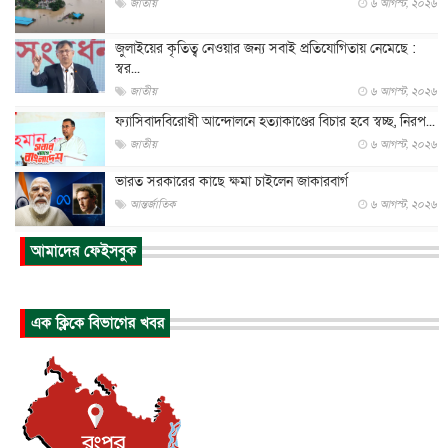
জাতীয়
৬ আগস্ট, ২০২৬
জুলাইয়ের কৃতিত্ব নেওয়ার জন্য সবাই প্রতিযোগিতায় নেমেছে :
স্বর...
জাতীয়
৬ আগস্ট, ২০২৬
ফ্যাসিবাদবিরোধী আন্দোলনে হত্যাকাণ্ডের বিচার হবে স্বচ্ছ, নিরপ...
জাতীয়
৬ আগস্ট, ২০২৬
ভারত সরকারের কাছে ক্ষমা চাইলেন জাকারবার্গ
আন্তর্জাতিক
৬ আগস্ট, ২০২৬
আকাশে ট্রাম্পের হেলিকপ্টার ও যাত্রীবাহী বিমান মুখোমুখি, তদন্...
আমাদের ফেইসবুক
আন্তর্জাতিক
৬ আগস্ট, ২০২৬
হিরোশিমায় বোমা হামলার ৮১ বছর, অস্ত্রমুক্ত বিশ্বের আহ্বান জা...
এক ক্লিকে বিভাগের খবর
আন্তর্জাতিক
৬ আগস্ট, ২০২৬
যুক্তরাষ্ট্রে পারিবারিক সংঘাতে বন্দুক হামলা, নিহত ৩
আন্তর্জাতিক
৬ আগস্ট, ২০২৬
টি-টোয়েন্টি ইতিহাসের সর্বোচ্চ রানের মালিক এখন জস বাটলার
খেলাধুলা
৬ আগস্ট, ২০২৬