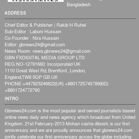
Bangladesh
জনগণ পরিবর্তন চেয়েছে বলেই জুলাই আন্দোলন সফল :
ADDRESS
প্রধানমন্ত্রী
জাতীয়
৫ আগস্ট, ২০২৬
Chief Editor & Publisher | Rakib H Ruhel
বেনজীর আহমেদের সঙ্গে পরীমনির ঘনিষ্ঠ সম্পর্ক ছিল : নাসির
Sub-Editor : Laboni Hussain
মাহম...
Co-Founder : Nira Hussain
Editor:
gbnews24@gmail.com
জাতীয়
৫ আগস্ট, ২০২৬
News Room:
news.gbnews24@gmail.com
হরমুজ নিয়ে ইরান-মার্কিন চুক্তি হতে পারে আজ : মার্কিন অর্থমন...
GBN FXDIGITAL MEDIA GROUP LTD
আন্তর্জাতিক
৫ আগস্ট, ২০২৬
REG:NO-12791660: Incorporated UK
1110 Great West Rd, Brentford , London,
পৃথিবীর দিকে আসছে বিধ্বংসী বস্তু, পারমাণবিক বোমা দিয়ে করা
England,TW8 0GP GB UK
হব...
PHONE:+447923246622(UK) +8801725745789(BD)
আন্তর্জাতিক
৫ আগস্ট, ২০২৬
+8801724772790
কেনিয়ায় ১৫ হাতির রহস্যজনক মৃত্যু, সন্দেহের মুখে কীটনাশকের
INTRO
ব্...
আন্তর্জাতিক
৫ আগস্ট, ২০২৬
Gbnews24.com is the most popular and owned journalists based
online news daily and news agency which broadcast from United
Kingdom. 21st February-2013 Mohan vasha dibosh, is our first
anniversary and we are proudly announces that gbnews24.com
jointly celebrate our first anniversary across the globe including