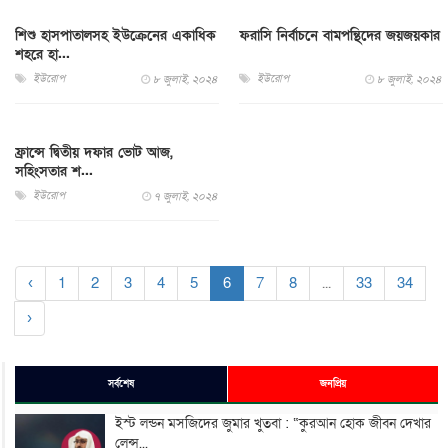
শিশু হাসপাতালসহ ইউক্রেনের একাধিক
ফরাসি নির্বাচনে বামপন্থিদের জয়জয়কার
শহরে হা...
ইউরোপ
ইউরোপ
৮ জুলাই, ২০২৪
৮ জুলাই, ২০২৪
ফ্রান্সে দ্বিতীয় দফার ভোট আজ,
সহিংসতার শ...
ইউরোপ
৭ জুলাই, ২০২৪
‹
1
2
3
4
5
6
7
8
...
33
34
›
সর্বশেষ
জনপ্রিয়
ইস্ট লন্ডন মসজিদের জুমার খুতবা : “কুরআন হোক জীবন দেখার
লেন্স...