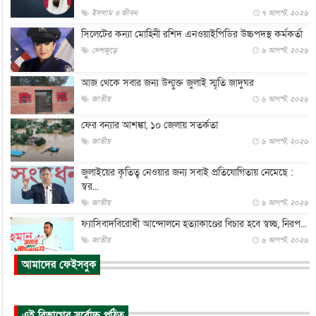
ইসলাম ও জীবন
৭ আগস্ট, ২০২৬
সিলেটের কন্যা মোহিনী রশিদ এনওয়াইপিডির উচ্চপদস্থ কর্মকর্তা
দেশজুড়ে
৬ আগস্ট, ২০২৬
আজ থেকে সবার জন্য উন্মুক্ত জুলাই স্মৃতি জাদুঘর
জাতীয়
৬ আগস্ট, ২০২৬
ফের বন্যার আশঙ্কা, ১০ জেলায় সতর্কতা
জাতীয়
৬ আগস্ট, ২০২৬
জুলাইয়ের কৃতিত্ব নেওয়ার জন্য সবাই প্রতিযোগিতায় নেমেছে :
স্বর...
জাতীয়
৬ আগস্ট, ২০২৬
ফ্যাসিবাদবিরোধী আন্দোলনে হত্যাকাণ্ডের বিচার হবে স্বচ্ছ, নিরপ...
জাতীয়
৬ আগস্ট, ২০২৬
আমাদের ফেইসবুক
ভারত সরকারের কাছে ক্ষমা চাইলেন জাকারবার্গ
আন্তর্জাতিক
৬ আগস্ট, ২০২৬
আকাশে ট্রাম্পের হেলিকপ্টার ও যাত্রীবাহী বিমান মুখোমুখি, তদন্...
এই বিভাগের সর্বোচ্চ পঠিত