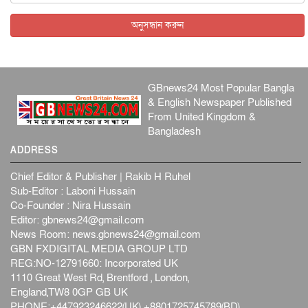
অনুসন্ধান করুন
GBnews24 Most Popular Bangla
& English Newspaper Published
From United Kingdom &
Bangladesh
ADDRESS
Chief Editor & Publisher | Rakib H Ruhel
Sub-Editor : Laboni Hussain
Co-Founder : Nira Hussain
Editor:
gbnews24@gmail.com
News Room:
news.gbnews24@gmail.com
GBN FXDIGITAL MEDIA GROUP LTD
REG:NO-12791660: Incorporated UK
1110 Great West Rd, Brentford , London,
England,TW8 0GP GB UK
PHONE:+447923246622(UK) +8801725745789(BD)