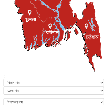
শিল্পকলায় চলচ্চিত্র উৎসব, বিনা মূল্যে দেখা যাবে ৬ সিনেমা
বিনোদন
৮ আগস্ট, ২০২৬
ইস্ট লন্ডন মসজিদের জুমার খুতবা : “কুরআন হোক জীবন দেখার
লেন্স...
ইসলাম ও জীবন
৭ আগস্ট, ২০২৬
সিলেটের কন্যা মোহিনী রশিদ এনওয়াইপিডির উচ্চপদস্থ কর্মকর্তা
দেশজুড়ে
৬ আগস্ট, ২০২৬
আজ থেকে সবার জন্য উন্মুক্ত জুলাই স্মৃতি জাদুঘর
জাতীয়
৬ আগস্ট, ২০২৬
ফের বন্যার আশঙ্কা, ১০ জেলায় সতর্কতা
জাতীয়
৬ আগস্ট, ২০২৬
;
জুলাইয়ের কৃতিত্ব নেওয়ার জন্য সবাই প্রতিযোগিতায় নেমেছে :
স্বর...
জাতীয়
৬ আগস্ট, ২০২৬
ফ্যাসিবাদবিরোধী আন্দোলনে হত্যাকাণ্ডের বিচার হবে স্বচ্ছ, নিরপ...
জাতীয়
৬ আগস্ট, ২০২৬