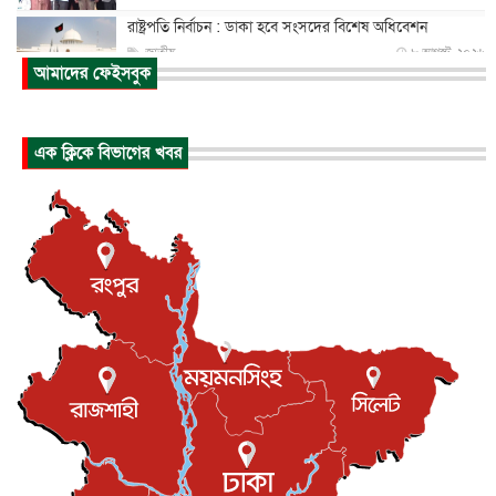
রাষ্ট্রপতি নির্বাচন : ডাকা হবে সংসদের বিশেষ অধিবেশন
জাতীয়
৮ আগস্ট, ২০২৬
আমাদের ফেইসবুক
প্রধানমন্ত্রীর সঙ্গে সাক্ষাতে খুদে শিল্পী অনুশ্রী রায়ের স্বপ...
জাতীয়
৮ আগস্ট, ২০২৬
এক ক্লিকে বিভাগের খবর
পাকিস্তান-তুরস্কের সঙ্গে প্রতিরক্ষা চুক্তি সৌদি আরবকে কতটা ন...
আন্তর্জাতিক
৮ আগস্ট, ২০২৬
যুক্তরাজ্যে গ্রুমিং কেলেঙ্কারি : পাকিস্তানির অপরাধে অস্বস্তি...
আন্তর্জাতিক
৮ আগস্ট, ২০২৬
বিরোধ কাটিয়ে কূটনৈতিক সম্পর্ক পুনঃস্থাপন করছে মেক্সিকো ও
পের...
আন্তর্জাতিক
৮ আগস্ট, ২০২৬
এবার ওটিটিতে মুক্তি পেল ‘মালিক’
বিনোদন
৮ আগস্ট, ২০২৬
রিয়ালকে ‘না’ বলা রদ্রির জন্য বার্সার কাছে কত চাইল ম্যানসিটি
খেলাধুলা
৮ আগস্ট, ২০২৬