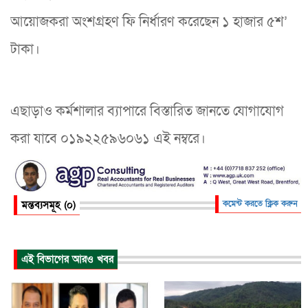
আয়োজকরা অংশগ্রহণ ফি নির্ধারণ করেছেন ১ হাজার ৫শ’
টাকা।
এছাড়াও কর্মশালার ব্যাপারে বিস্তারিত জানতে যোগাযোগ
করা যাবে ০১৯২২৫৯৬০৬১ এই নম্বরে।
মন্তব্যসমূহ (০)
কমেন্ট করতে ক্লিক করুন
এই বিভাগের আরও খবর