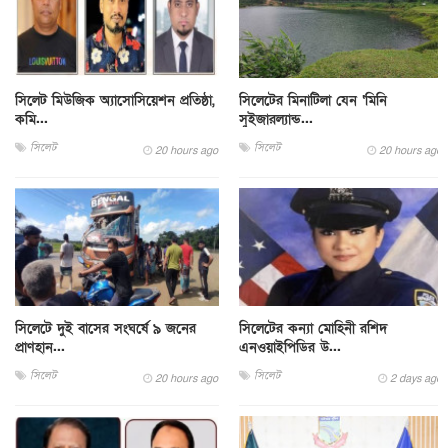
সিলেট মিউজিক অ্যাসোসিয়েশন প্রতিষ্ঠা,
সিলেটের মিনাটিলা যেন ‘মিনি
কমি...
সুইজারল্যান্ড...
সিলেট
সিলেট
20 hours ago
20 hours ago
সিলেটে দুই বাসের সংঘর্ষে ৯ জনের
সিলেটের কন্যা মোহিনী রশিদ
প্রাণহান...
এনওয়াইপিডির উ...
সিলেট
সিলেট
20 hours ago
2 days ago