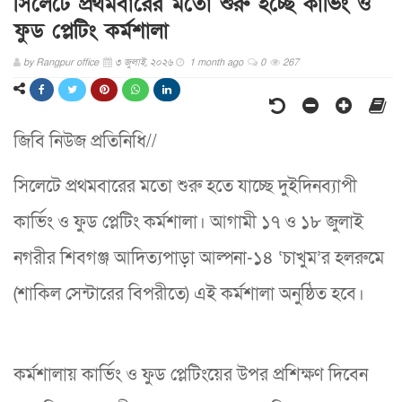
সিলেটে প্রথমবারের মতো শুরু হচ্ছে কার্ভিং ও
ফুড প্লেটিং কর্মশালা
by
Rangpur office
৩ জুলাই, ২০২৬
1 month ago
0
267
জিবি নিউজ প্রতিনিধি//
সিলেটে প্রথমবারের মতো শুরু হতে যাচ্ছে দুইদিনব্যাপী
কার্ভিং ও ফুড প্লেটিং কর্মশালা। আগামী ১৭ ও ১৮ জুলাই
নগরীর শিবগঞ্জ আদিত্যপাড়া আল্পনা-১৪ ‘চাখুম’র হলরুমে
(শাকিল সেন্টারের বিপরীতে) এই কর্মশালা অনুষ্ঠিত হবে।
কর্মশালায় কার্ভিং ও ফুড প্লেটিংয়ের উপর প্রশিক্ষণ দিবেন