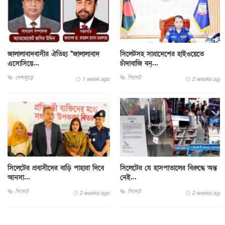
জালালাবাদবাসীর ঐতিহ্য "জালালাবাদ
সিলেটসহ সারাদেশের হাইওয়েতে
এসোসিয়ে...
চাঁদাবাজি বন্...
দেশজুড়ে
সিলেট
1 week ago
2 weeks ago
সিলেটের প্রবাসীদের বাড়ি পাহারা দিবে
সিলেটের যে হাসপাতালের বিরুদ্ধে অন্ত
আনসা...
নেই...
সিলেট
সিলেট
2 weeks ago
2 weeks ago