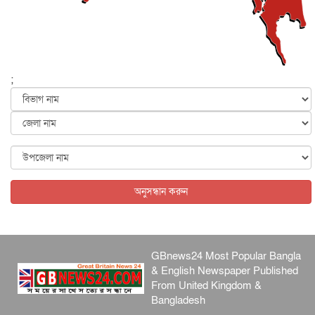
হরমুজ নিয়ে ইরান-মার্কিন চুক্তি হতে পারে আজ : মার্কিন অর্থমন...
আন্তর্জাতিক
৫ আগস্ট, ২০২৬
পৃথিবীর দিকে আসছে বিধ্বংসী বস্তু, পারমাণবিক বোমা দিয়ে করা
হব...
;
আন্তর্জাতিক
৫ আগস্ট, ২০২৬
কেনিয়ায় ১৫ হাতির রহস্যজনক মৃত্যু, সন্দেহের মুখে কীটনাশকের
ব্...
আন্তর্জাতিক
৫ আগস্ট, ২০২৬
বিদেশি সংবাদমাধ্যমের জন্য নতুন বিধি-নিষেধ পাকিস্তানের
আন্তর্জাতিক
৫ আগস্ট, ২০২৬
অনুসন্ধান করুন
GBnews24 Most Popular Bangla
& English Newspaper Published
From United Kingdom &
Bangladesh