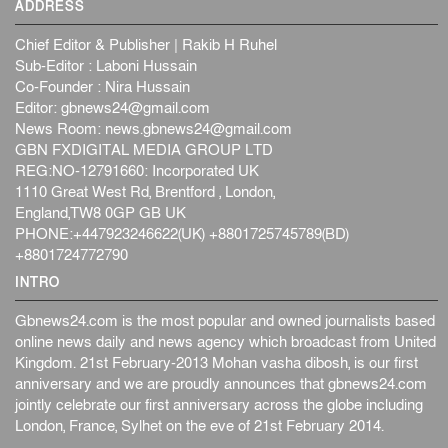
ADDRESS
Chief Editor & Publisher | Rakib H Ruhel
Sub-Editor : Laboni Hussain
Co-Founder : Nira Hussain
Editor:
gbnews24@gmail.com
News Room:
news.gbnews24@gmail.com
GBN FXDIGITAL MEDIA GROUP LTD
REG:NO-12791660: Incorporated UK
1110 Great West Rd, Brentford , London,
England,TW8 0GP GB UK
PHONE:+447923246622(UK) +8801725745789(BD)
+8801724772790
INTRO
Gbnews24.com is the most popular and owned journalists based
online news daily and news agency which broadcast from United
Kingdom. 21st February-2013 Mohan vasha dibosh, is our first
anniversary and we are proudly announces that gbnews24.com
jointly celebrate our first anniversary across the globe including
London, France, Sylhet on the eve of 21st February 2014.