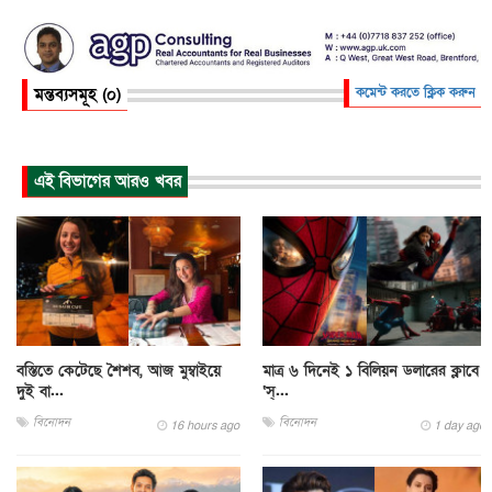
মন্তব্যসমূহ (০)
কমেন্ট করতে ক্লিক করুন
এই বিভাগের আরও খবর
বস্তিতে কেটেছে শৈশব, আজ মুম্বাইয়ে
মাত্র ৬ দিনেই ১ বিলিয়ন ডলারের ক্লাবে
দুই বা...
‘স্...
বিনোদন
বিনোদন
16 hours ago
1 day ago