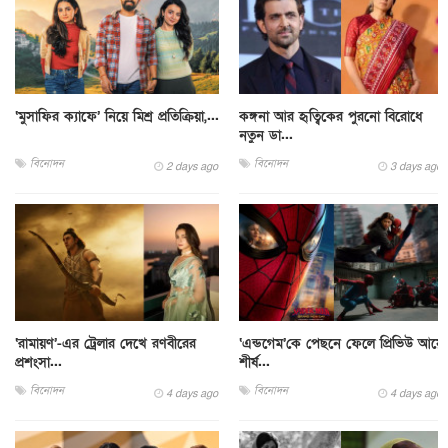
‘মুসাফির ক্যাফে’ নিয়ে মিশ্র প্রতিক্রিয়া,...
কঙ্গনা আর হৃত্বিকের পুরনো বিরোধে
নতুন ডা...
বিনোদন
বিনোদন
2 days ago
3 days ago
‘রামায়ণ’-এর ট্রেলার দেখে রণবীরের
‘এন্ডগেম’কে পেছনে ফেলে প্রিভিউ আয়ে
প্রশংসা...
শীর্ষ...
বিনোদন
বিনোদন
4 days ago
4 days ago