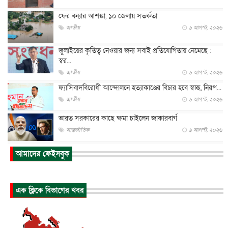
ফের বন্যার আশঙ্কা, ১০ জেলায় সতর্কতা
জাতীয়
৬ আগস্ট, ২০২৬
জুলাইয়ের কৃতিত্ব নেওয়ার জন্য সবাই প্রতিযোগিতায় নেমেছে :
স্বর...
জাতীয়
৬ আগস্ট, ২০২৬
ফ্যাসিবাদবিরোধী আন্দোলনে হত্যাকাণ্ডের বিচার হবে স্বচ্ছ, নিরপ...
জাতীয়
৬ আগস্ট, ২০২৬
ভারত সরকারের কাছে ক্ষমা চাইলেন জাকারবার্গ
আন্তর্জাতিক
৬ আগস্ট, ২০২৬
আকাশে ট্রাম্পের হেলিকপ্টার ও যাত্রীবাহী বিমান মুখোমুখি, তদন্...
আমাদের ফেইসবুক
আন্তর্জাতিক
৬ আগস্ট, ২০২৬
হিরোশিমায় বোমা হামলার ৮১ বছর, অস্ত্রমুক্ত বিশ্বের আহ্বান জা...
এক ক্লিকে বিভাগের খবর
আন্তর্জাতিক
৬ আগস্ট, ২০২৬
যুক্তরাষ্ট্রে পারিবারিক সংঘাতে বন্দুক হামলা, নিহত ৩
আন্তর্জাতিক
৬ আগস্ট, ২০২৬