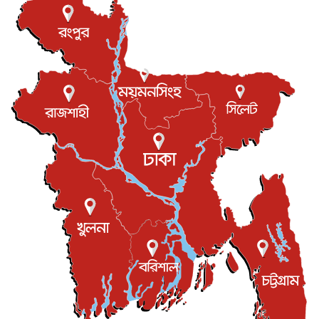
টি-টোয়েন্টি ইতিহাসের সর্বোচ্চ রানের মালিক এখন জস বাটলার
খেলাধুলা
৬ আগস্ট, ২০২৬
বস্তিতে কেটেছে শৈশব, আজ মুম্বাইয়ে দুই বাড়ির মালিক
বিনোদন
৬ আগস্ট, ২০২৬
যুক্তরাজ্যে বসবাসরত জাতীয়তাবাদী কুলাউড়াবাসীর মত বিনিময়
সভা...
ইউকে কমিউনিটি
৫ আগস্ট, ২০২৬
প্রধানমন্ত্রীকে সৌদি আরব সফরের আমন্ত্রণ
জাতীয়
৫ আগস্ট, ২০২৬
জুলাই গণ-অভ্যুত্থান দিবস আজ, স্মরণে দেশজুড়ে কর্মসূচি
জাতীয়
৫ আগস্ট, ২০২৬
জনগণ পরিবর্তন চেয়েছে বলেই জুলাই আন্দোলন সফল :
প্রধানমন্ত্রী
জাতীয়
৫ আগস্ট, ২০২৬
বেনজীর আহমেদের সঙ্গে পরীমনির ঘনিষ্ঠ সম্পর্ক ছিল : নাসির
মাহম...
জাতীয়
৫ আগস্ট, ২০২৬