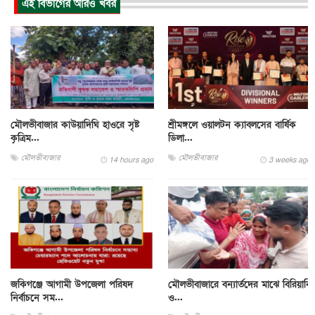
এই বিভাগের আরও খবর
মৌলভীবাজার কাউয়াদিঘি হাওরে সৃষ্ট
শ্রীমঙ্গলে ওয়ালটন ক্যাবলসের বার্ষিক
কৃত্রিম...
ডিলা...
মৌলভীবাজার
মৌলভীবাজার
14 hours ago
3 weeks ago
জকিগঞ্জে আগামী উপজেলা পরিষদ
মৌলভীবাজারে বন্যার্তদের মাঝে বিরিয়ানি
নির্বাচনে সম...
ও...