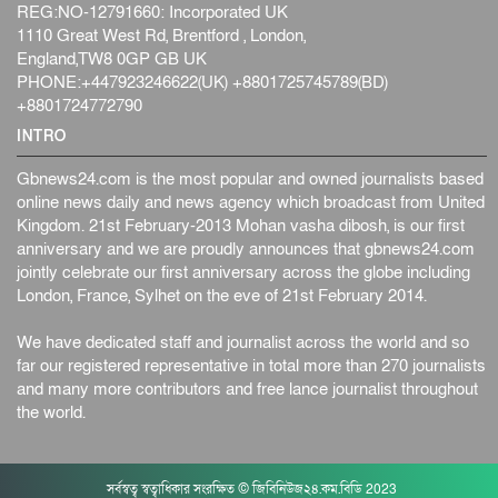
REG:NO-12791660: Incorporated UK
1110 Great West Rd, Brentford , London,
England,TW8 0GP GB UK
PHONE:+447923246622(UK) +8801725745789(BD)
+8801724772790
INTRO
Gbnews24.com is the most popular and owned journalists based
online news daily and news agency which broadcast from United
Kingdom. 21st February-2013 Mohan vasha dibosh, is our first
anniversary and we are proudly announces that gbnews24.com
jointly celebrate our first anniversary across the globe including
London, France, Sylhet on the eve of 21st February 2014.
We have dedicated staff and journalist across the world and so
far our registered representative in total more than 270 journalists
and many more contributors and free lance journalist throughout
the world.
সর্বস্বত্ব স্বত্বাধিকার সংরক্ষিত © জিবিনিউজ২৪.কম.বিডি 2023