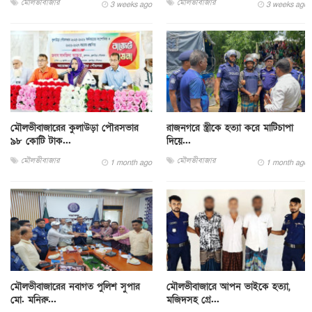
মৌলভীবাজার
মৌলভীবাজার
3 weeks ago
3 weeks ago
মৌলভীবাজারের কুলাউড়া পৌরসভার
রাজনগরে স্ত্রীকে হত্যা করে মাটিচাপা
৯৮ কোটি টাক...
দিয়ে...
মৌলভীবাজার
মৌলভীবাজার
1 month ago
1 month ago
মৌলভীবাজারের নবাগত পুলিশ সুপার
মৌলভীবাজারে আপন ভাইকে হত্যা,
মো. মনিরু...
মজিদসহ গ্রে...