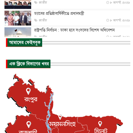
জাতীয়
৮ আগস্ট, ২০২৬
ড্যাবের প্রতিষ্ঠাবার্ষিকীতে প্রধানমন্ত্রী
জাতীয়
৮ আগস্ট, ২০২৬
রাষ্ট্রপতি নির্বাচন : ডাকা হবে সংসদের বিশেষ অধিবেশন
জাতীয়
৮ আগস্ট, ২০২৬
আমাদের ফেইসবুক
প্রধানমন্ত্রীর সঙ্গে সাক্ষাতে খুদে শিল্পী অনুশ্রী রায়ের স্বপ...
জাতীয়
৮ আগস্ট, ২০২৬
এক ক্লিকে বিভাগের খবর
পাকিস্তান-তুরস্কের সঙ্গে প্রতিরক্ষা চুক্তি সৌদি আরবকে কতটা ন...
আন্তর্জাতিক
৮ আগস্ট, ২০২৬
যুক্তরাজ্যে গ্রুমিং কেলেঙ্কারি : পাকিস্তানির অপরাধে অস্বস্তি...
আন্তর্জাতিক
৮ আগস্ট, ২০২৬
বিরোধ কাটিয়ে কূটনৈতিক সম্পর্ক পুনঃস্থাপন করছে মেক্সিকো ও
পের...
আন্তর্জাতিক
৮ আগস্ট, ২০২৬
এবার ওটিটিতে মুক্তি পেল ‘মালিক’
বিনোদন
৮ আগস্ট, ২০২৬