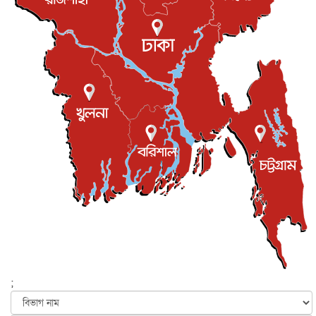
রিয়ালকে ‘না’ বলা রদ্রির জন্য বার্সার কাছে কত চাইল ম্যানসিটি
খেলাধুলা
৮ আগস্ট, ২০২৬
শিল্পকলায় চলচ্চিত্র উৎসব, বিনা মূল্যে দেখা যাবে ৬ সিনেমা
বিনোদন
৮ আগস্ট, ২০২৬
ইস্ট লন্ডন মসজিদের জুমার খুতবা : “কুরআন হোক জীবন দেখার
লেন্স...
ইসলাম ও জীবন
৭ আগস্ট, ২০২৬
সিলেটের কন্যা মোহিনী রশিদ এনওয়াইপিডির উচ্চপদস্থ কর্মকর্তা
দেশজুড়ে
৬ আগস্ট, ২০২৬
আজ থেকে সবার জন্য উন্মুক্ত জুলাই স্মৃতি জাদুঘর
জাতীয়
৬ আগস্ট, ২০২৬
ফের বন্যার আশঙ্কা, ১০ জেলায় সতর্কতা
জাতীয়
৬ আগস্ট, ২০২৬
;
জুলাইয়ের কৃতিত্ব নেওয়ার জন্য সবাই প্রতিযোগিতায় নেমেছে :
স্বর...