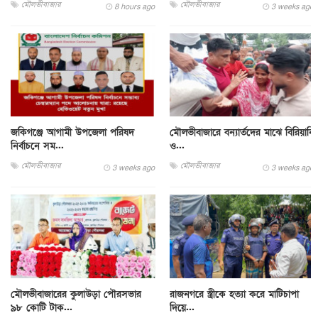
মৌলভীবাজার
মৌলভীবাজার
8 hours ago
3 weeks ago
জকিগঞ্জে আগামী উপজেলা পরিষদ
মৌলভীবাজারে বন্যার্তদের মাঝে বিরিয়ানি
নির্বাচনে সম...
ও...
মৌলভীবাজার
মৌলভীবাজার
3 weeks ago
3 weeks ago
মৌলভীবাজারের কুলাউড়া পৌরসভার
রাজনগরে স্ত্রীকে হত্যা করে মাটিচাপা
৯৮ কোটি টাক...
দিয়ে...