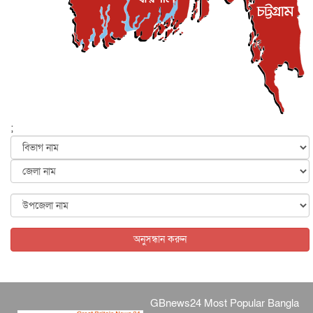
সিলেটের কন্যা মোহিনী রশিদ এনওয়াইপিডির উচ্চপদস্থ কর্মকর্তা
দেশজুড়ে
৬ আগস্ট, ২০২৬
আজ থেকে সবার জন্য উন্মুক্ত জুলাই স্মৃতি জাদুঘর
জাতীয়
৬ আগস্ট, ২০২৬
ফের বন্যার আশঙ্কা, ১০ জেলায় সতর্কতা
জাতীয়
৬ আগস্ট, ২০২৬
;
জুলাইয়ের কৃতিত্ব নেওয়ার জন্য সবাই প্রতিযোগিতায় নেমেছে :
স্বর...
জাতীয়
৬ আগস্ট, ২০২৬
ফ্যাসিবাদবিরোধী আন্দোলনে হত্যাকাণ্ডের বিচার হবে স্বচ্ছ, নিরপ...
জাতীয়
৬ আগস্ট, ২০২৬
অনুসন্ধান করুন
GBnews24 Most Popular Bangla