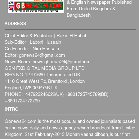
& English Newspaper Published
From United Kingdom &
Bangladesh
ADDRESS
Chief Editor & Publisher | Rakib H Ruhel
Sub-Editor : Laboni Hussain
Co-Founder : Nira Hussain
Editor:
gbnews24@gmail.com
News Room:
news.gbnews24@gmail.com
GBN FXDIGITAL MEDIA GROUP LTD
REG:NO-12791660: Incorporated UK
1110 Great West Rd, Brentford , London,
England,TW8 0GP GB UK
PHONE:+447923246622(UK) +8801725745789(BD)
+8801724772790
INTRO
Gbnews24.com is the most popular and owned journalists based
online news daily and news agency which broadcast from United
Kingdom. 21st February-2013 Mohan vasha dibosh, is our first