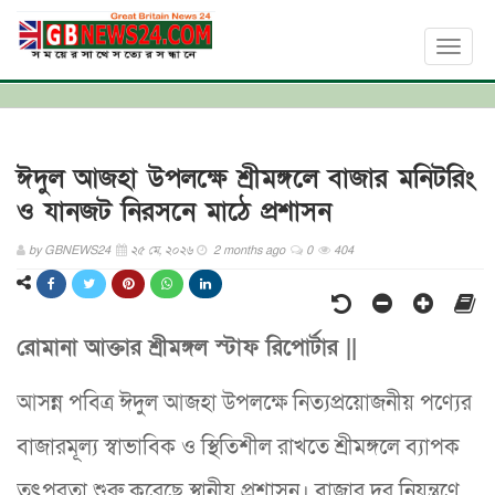
Toggl
naviga
​ঈদুল আজহা উপলক্ষে শ্রীমঙ্গলে বাজার মনিটরিং
ও যানজট নিরসনে মাঠে প্রশাসন
by
GBNEWS24
২৫ মে, ২০২৬
2 months ago
0
404
রোমানা আক্তার শ্রীমঙ্গল স্টাফ রিপোর্টার ||
আসন্ন পবিত্র ঈদুল আজহা উপলক্ষে নিত্যপ্রয়োজনীয় পণ্যের
বাজারমূল্য স্বাভাবিক ও স্থিতিশীল রাখতে শ্রীমঙ্গলে ব্যাপক
তৎপরতা শুরু করেছে স্থানীয় প্রশাসন। বাজার দর নিয়ন্ত্রণে