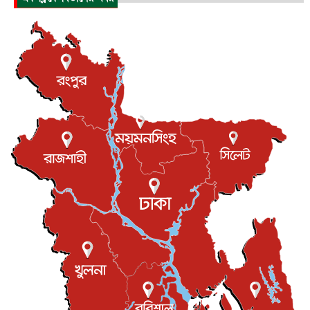
পাকিস্তান-তুরস্কের সঙ্গে প্রতিরক্ষা চুক্তি সৌদি আরবকে কতটা ন...
আন্তর্জাতিক
৮ আগস্ট, ২০২৬
যুক্তরাজ্যে গ্রুমিং কেলেঙ্কারি : পাকিস্তানির অপরাধে অস্বস্তি...
আন্তর্জাতিক
৮ আগস্ট, ২০২৬
বিরোধ কাটিয়ে কূটনৈতিক সম্পর্ক পুনঃস্থাপন করছে মেক্সিকো ও
পের...
আন্তর্জাতিক
৮ আগস্ট, ২০২৬
এবার ওটিটিতে মুক্তি পেল ‘মালিক’
বিনোদন
৮ আগস্ট, ২০২৬
রিয়ালকে ‘না’ বলা রদ্রির জন্য বার্সার কাছে কত চাইল ম্যানসিটি
খেলাধুলা
৮ আগস্ট, ২০২৬
শিল্পকলায় চলচ্চিত্র উৎসব, বিনা মূল্যে দেখা যাবে ৬ সিনেমা
বিনোদন
৮ আগস্ট, ২০২৬
ইস্ট লন্ডন মসজিদের জুমার খুতবা : “কুরআন হোক জীবন দেখার
লেন্স...
ইসলাম ও জীবন
৭ আগস্ট, ২০২৬