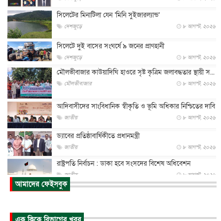
সিলেটের মিনাটিলা যেন ‘মিনি সুইজারল্যান্ড’
দেশজুড়ে
৮ আগস্ট, ২০২৬
সিলেটে দুই বাসের সংঘর্ষে ৯ জনের প্রাণহানী
দেশজুড়ে
৮ আগস্ট, ২০২৬
মৌলভীবাজার কাউয়াদিঘি হাওরে সৃষ্ট কৃত্রিম জলাবদ্ধতার স্থায়ী স...
মৌলভীবাজার
৮ আগস্ট, ২০২৬
আদিবাসীদের সাংবিধানিক স্বীকৃতি ও ভূমি অধিকার নিশ্চিতের দাবি
জাতীয়
৮ আগস্ট, ২০২৬
ড্যাবের প্রতিষ্ঠাবার্ষিকীতে প্রধানমন্ত্রী
জাতীয়
৮ আগস্ট, ২০২৬
রাষ্ট্রপতি নির্বাচন : ডাকা হবে সংসদের বিশেষ অধিবেশন
জাতীয়
৮ আগস্ট, ২০২৬
আমাদের ফেইসবুক
প্রধানমন্ত্রীর সঙ্গে সাক্ষাতে খুদে শিল্পী অনুশ্রী রায়ের স্বপ...
জাতীয়
৮ আগস্ট, ২০২৬
এক ক্লিকে বিভাগের খবর