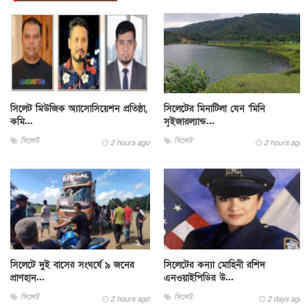
সিলেট মিউজিক অ্যাসোসিয়েশন প্রতিষ্ঠা,
সিলেটের মিনাটিলা যেন ‘মিনি
কমি...
সুইজারল্যান্ড...
সিলেট
সিলেট
2 hours ago
2 hours ago
সিলেটে দুই বাসের সংঘর্ষে ৯ জনের
সিলেটের কন্যা মোহিনী রশিদ
প্রাণহান...
এনওয়াইপিডির উ...
সিলেট
সিলেট
2 hours ago
2 days ago