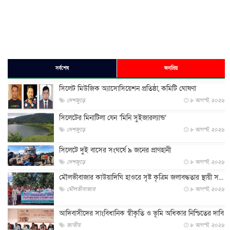
সর্বশেষ
জনপ্রিয়
সিলেট মিউজিক অ্যাসোসিয়েশন প্রতিষ্ঠা, কমিটি ঘোষণা
দেশজুড়ে
৮ আগস্ট, ২০২৬
সিলেটের মিনাটিলা যেন ‘মিনি সুইজারল্যান্ড’
দেশজুড়ে
৮ আগস্ট, ২০২৬
সিলেটে দুই বাসের সংঘর্ষে ৯ জনের প্রাণহানী
দেশজুড়ে
৮ আগস্ট, ২০২৬
মৌলভীবাজার কাউয়াদিঘি হাওরে সৃষ্ট কৃত্রিম জলাবদ্ধতার স্থায়ী স...
মৌলভীবাজার
৮ আগস্ট, ২০২৬
আদিবাসীদের সাংবিধানিক স্বীকৃতি ও ভূমি অধিকার নিশ্চিতের দাবি
জাতীয়
৮ আগস্ট, ২০২৬