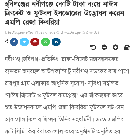
হবিগঞ্জের নবীগঞ্জে কোটি টাকা ব্যয়ে নাঈম
ক্রিকেট ও ফুটবল ইনডোরের উদ্ভোধন করেন
এমপি রেজা কিবরিয়া
by
Rangpur office
২১ মে, ২০২৬
2 months ago
0
316
নবীগঞ্জ (হবিগঞ্জ) প্রতিনিধ: ঢাকা-সিলেট মহাসড়ককের
ব্যস্ততম জনবহুল আউশকান্দি টু নবীগঞ্জ সড়কের বাম পাশে
রায়পুর গ্রাম এলাকায় আধুনিক সুযোগ- সুবিধা সম্বলিত
“নাঈম ক্রিকেট ও ফুটবল কমপ্লেক্স” এর জাঁকজমক ভাবে
শুভ উদ্বোধনকালে এমপি রেজা কিবরিয়া ফুটবলে সট দেন
আর গোল কিপার ছিলেন তিনির সহধর্মিণী। এতে এমপির
সটে সিমি কিবরিয়াকে গোল করে অনুষ্ঠানটি অনুষ্ঠিত হয়।