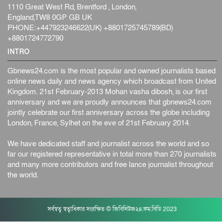
1110 Great West Rd, Brentford , London,
England,TW8 0GP GB UK
PHONE:+447923246622(UK) +8801725745789(BD)
+8801724772790
INTRO
Gbnews24.com is the most popular and owned journalists based
online news daily and news agency which broadcast from United
Kingdom. 21st February-2013 Mohan vasha dibosh, is our first
anniversary and we are proudly announces that gbnews24.com
jointly celebrate our first anniversary across the globe including
London, France, Sylhet on the eve of 21st February 2014.
We have dedicated staff and journalist across the world and so
far our registered representative in total more than 270 journalists
and many more contributors and free lance journalist throughout
the world.
সর্বস্বত্ব স্বত্বাধিকার সংরক্ষিত © জিবিনিউজ২৪.কম.বিডি 2023