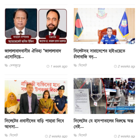
জালালাবাদবাসীর ঐতিহ্য "জালালাবাদ
সিলেটসহ সারাদেশের হাইওয়েতে
এসোসিয়ে...
চাঁদাবাজি বন্...
দেশজুড়ে
সিলেট
1 week ago
2 weeks ago
সিলেটের প্রবাসীদের বাড়ি পাহারা দিবে
সিলেটের যে হাসপাতালের বিরুদ্ধে অন্ত
আনসা...
নেই...
সিলেট
সিলেট
2 weeks ago
2 weeks ago