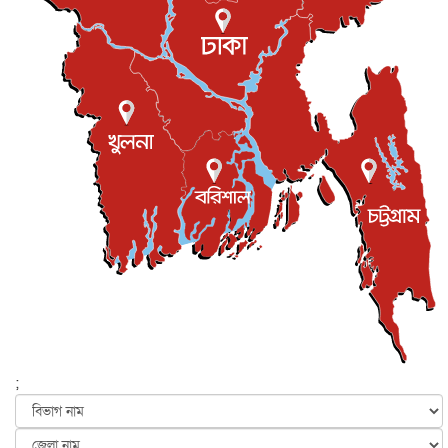
রিয়ালকে ‘না’ বলা রদ্রির জন্য বার্সার কাছে কত চাইল ম্যানসিটি
খেলাধুলা
৮ আগস্ট, ২০২৬
শিল্পকলায় চলচ্চিত্র উৎসব, বিনা মূল্যে দেখা যাবে ৬ সিনেমা
বিনোদন
৮ আগস্ট, ২০২৬
ইস্ট লন্ডন মসজিদের জুমার খুতবা : “কুরআন হোক জীবন দেখার
লেন্স...
ইসলাম ও জীবন
৭ আগস্ট, ২০২৬
সিলেটের কন্যা মোহিনী রশিদ এনওয়াইপিডির উচ্চপদস্থ কর্মকর্তা
দেশজুড়ে
৬ আগস্ট, ২০২৬
আজ থেকে সবার জন্য উন্মুক্ত জুলাই স্মৃতি জাদুঘর
জাতীয়
৬ আগস্ট, ২০২৬
ফের বন্যার আশঙ্কা, ১০ জেলায় সতর্কতা
জাতীয়
৬ আগস্ট, ২০২৬
;
জুলাইয়ের কৃতিত্ব নেওয়ার জন্য সবাই প্রতিযোগিতায় নেমেছে :
স্বর...
জাতীয়
৬ আগস্ট, ২০২৬