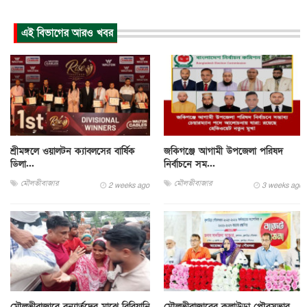
এই বিভাগের আরও খবর
শ্রীমঙ্গলে ওয়ালটন ক্যাবলসের বার্ষিক
জকিগঞ্জে আগামী উপজেলা পরিষদ
ডিলা...
নির্বাচনে সম...
মৌলভীবাজার
মৌলভীবাজার
2 weeks ago
3 weeks ago
মৌলভীবাজারে বন্যার্তদের মাঝে বিরিয়ানি
মৌলভীবাজারের কুলাউড়া পৌরসভার