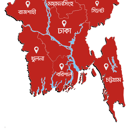
যুক্তরাজ্যে বসবাসরত জাতীয়তাবাদী কুলাউড়াবাসীর মত বিনিময়
সভা...
ইউকে কমিউনিটি
৫ আগস্ট, ২০২৬
প্রধানমন্ত্রীকে সৌদি আরব সফরের আমন্ত্রণ
জাতীয়
৫ আগস্ট, ২০২৬
জুলাই গণ-অভ্যুত্থান দিবস আজ, স্মরণে দেশজুড়ে কর্মসূচি
জাতীয়
৫ আগস্ট, ২০২৬
জনগণ পরিবর্তন চেয়েছে বলেই জুলাই আন্দোলন সফল :
প্রধানমন্ত্রী
জাতীয়
৫ আগস্ট, ২০২৬
বেনজীর আহমেদের সঙ্গে পরীমনির ঘনিষ্ঠ সম্পর্ক ছিল : নাসির
মাহম...
জাতীয়
৫ আগস্ট, ২০২৬
হরমুজ নিয়ে ইরান-মার্কিন চুক্তি হতে পারে আজ : মার্কিন অর্থমন...
আন্তর্জাতিক
৫ আগস্ট, ২০২৬
পৃথিবীর দিকে আসছে বিধ্বংসী বস্তু, পারমাণবিক বোমা দিয়ে করা
হব...
;