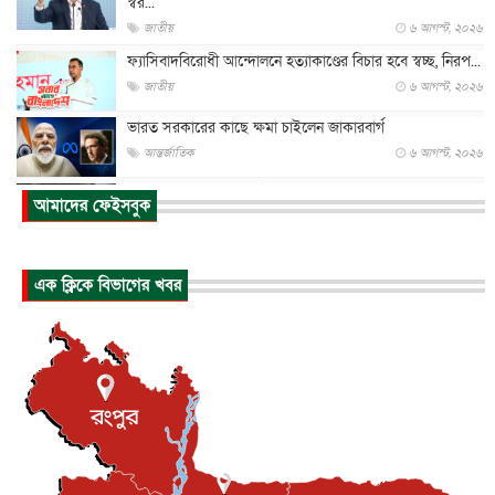
স্বর...
জাতীয়
৬ আগস্ট, ২০২৬
ফ্যাসিবাদবিরোধী আন্দোলনে হত্যাকাণ্ডের বিচার হবে স্বচ্ছ, নিরপ...
জাতীয়
৬ আগস্ট, ২০২৬
ভারত সরকারের কাছে ক্ষমা চাইলেন জাকারবার্গ
আন্তর্জাতিক
৬ আগস্ট, ২০২৬
আকাশে ট্রাম্পের হেলিকপ্টার ও যাত্রীবাহী বিমান মুখোমুখি, তদন্...
আমাদের ফেইসবুক
আন্তর্জাতিক
৬ আগস্ট, ২০২৬
হিরোশিমায় বোমা হামলার ৮১ বছর, অস্ত্রমুক্ত বিশ্বের আহ্বান জা...
এক ক্লিকে বিভাগের খবর
আন্তর্জাতিক
৬ আগস্ট, ২০২৬
যুক্তরাষ্ট্রে পারিবারিক সংঘাতে বন্দুক হামলা, নিহত ৩
আন্তর্জাতিক
৬ আগস্ট, ২০২৬
টি-টোয়েন্টি ইতিহাসের সর্বোচ্চ রানের মালিক এখন জস বাটলার
খেলাধুলা
৬ আগস্ট, ২০২৬
বস্তিতে কেটেছে শৈশব, আজ মুম্বাইয়ে দুই বাড়ির মালিক
বিনোদন
৬ আগস্ট, ২০২৬