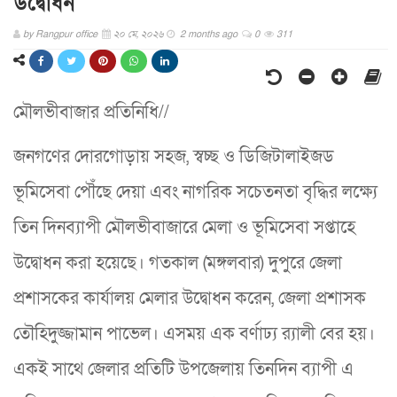
উদ্বোধন
by
Rangpur office
২০ মে, ২০২৬
2 months ago
0
311
মৌলভীবাজার প্রতিনিধি//
জনগণের দোরগোড়ায় সহজ, স্বচ্ছ ও ডিজিটালাইজড
ভূমিসেবা পৌঁছে দেয়া এবং নাগরিক সচেতনতা বৃদ্ধির লক্ষ্যে
তিন দিনব্যাপী মৌলভীবাজারে মেলা ও ভূমিসেবা সপ্তাহে
উদ্বোধন করা হয়েছে। গতকাল (মঙ্গলবার) দুপুরে জেলা
প্রশাসকের কার্যালয় মেলার উদ্বোধন করেন, জেলা প্রশাসক
তৌহিদুজ্জামান পাভেল। এসময় এক বর্ণাঢ্য র‌্যালী বের হয়।
একই সাথে জেলার প্রতিটি উপজেলায় তিনদিন ব্যাপী এ