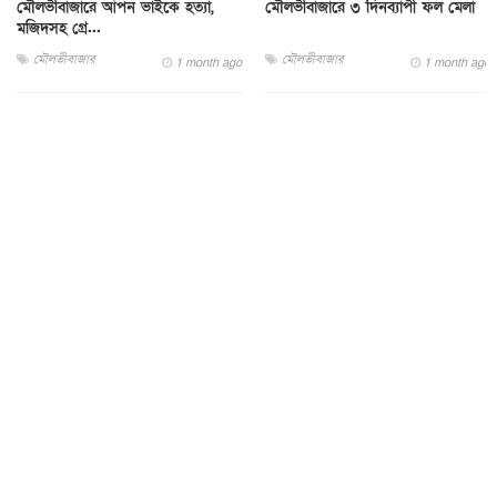
মৌলভীবাজারে আপন ভাইকে হত্যা,
মৌলভীবাজারে ৩ দিনব্যাপী ফল মেলা
মজিদসহ গ্রে...
মৌলভীবাজার
মৌলভীবাজার
1 month ago
1 month ago