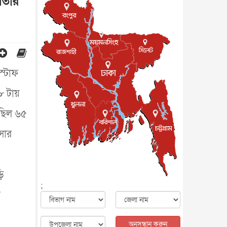
িতার
মৃত্যু, সন্দেহের মুখে কীটনাশকের
ব্...
আন্তর্জাতিক
৫ আগস্ট, ২০২৬
বিদেশি সংবাদমাধ্যমের জন্য নতুন
বিধি-নিষেধ পাকিস্তানের
আন্তর্জাতিক
৫ আগস্ট, ২০২৬
যুক্তরাজ্যের চেভেনিং স্কলারশিপের
স্টাফ
আবেদন শুরু
আন্তর্জাতিক
৫ আগস্ট, ২০২৬
 ৮ টায়
পদত্যাগ করেছেন কেপ ভার্দের
কোচ, নতুন ঠিকানা মরক্কো
েছিল ৬৫
খেলাধুলা
৫ আগস্ট, ২০২৬
্সার
মাত্র ৬ দিনেই ১ বিলিয়ন ডলারের
ক্লাবে ‘স্পাইডার-ম্যান : ব্র্য...
বিনোদন
৫ আগস্ট, ২০২৬
ড়ি
দেশের কারিগরি ও ক্রীড়া শিক্ষায়
;
সহযোগিতার আগ্রহ অস্ট্রেলিয়ার
ক
জাতীয়
৪ আগস্ট, ২০২৬
সব সরকারি দপ্তরের জন্য জরুরি
নির্দেশনা
অনুসন্ধান করুন