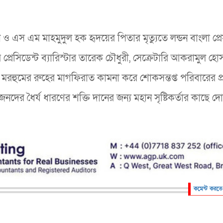
ন ও এস এম মাহমুদুল হক হৃদয়ের পিতার মৃত্যুতে লন্ডন বাংলা প্রে
প্রেসিডেন্ট ব্যারিস্টার তারেক চৌধুরী, সেক্রেটারি আকরামুল হো
ায় মরহুমের রুহের মাগফিরাত কামনা করে শোকসন্তপ্ত পরিবারের প্
দের ধৈর্য ধারণের শক্তি দানের জন্য মহান সৃষ্টিকর্তার কাছে দ
কমেন্ট করতে