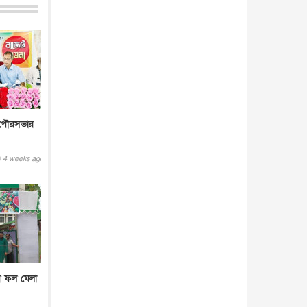
আন্তর্জাতিক
৪ আগস্ট, ২০২৬
 পৌরসভার
4 weeks ago
ী ফল মেলা