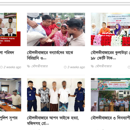
লা পরিষদ
মৌলভীবাজারে বন্যার্তদের মাঝে
মৌলভীবাজারের কুলাউড়া
বিরিয়ানি ও...
৯৮ কোটি টাক...
মৌলভীবাজার
মৌলভীবাজার
2 weeks ago
3 weeks ago
ুলিশ সুপার
মৌলভীবাজারে আপন ভাইকে হত্যা,
মৌলভীবাজারে ৩ দিনব্যাপ
মজিদসহ গ্রে...