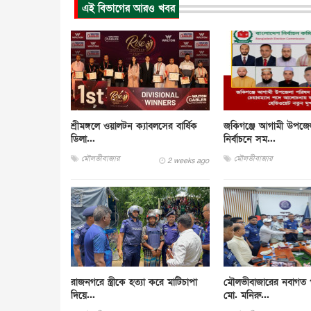
এই বিভাগের আরও খবর
শ্রীমঙ্গলে ওয়ালটন ক্যাবলসের বার্ষিক
জকিগঞ্জে আগামী উপজে
ডিলা...
নির্বাচনে সম...
মৌলভীবাজার
মৌলভীবাজার
2 weeks ago
রাজনগরে স্ত্রীকে হত্যা করে মাটিচাপা
মৌলভীবাজারের নবাগত প
দিয়ে...
মো. মনিরু...