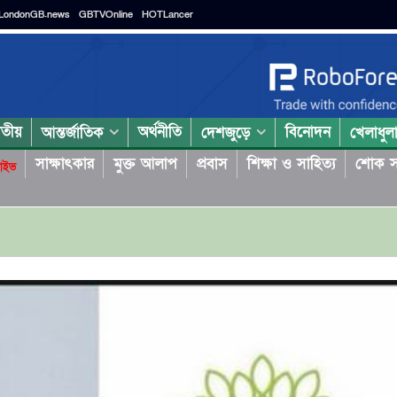
LondonGB.news
GBTVOnline
HOTLancer
াতীয়
অর্থনীতি
বিনোদন
আন্তর্জাতিক
দেশজুড়ে
খেলাধুল
সাক্ষাৎকার
মুক্ত আলাপ
প্রবাস
শিক্ষা ও সাহিত্য
শোক স
াইভ