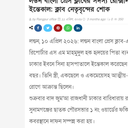
লন্ডন বাংলা প্রেস ক্লাবের সদস্য রো
ইন্তেকাল: ক্লাব নেতৃবৃন্দের শোক
by
Rangpur office
১১ এপ্রিল, ২০২৬
3 months ago
0
350
লন্ডন, ১০ এপ্রিল ২০২৬: লন্ডন বাংলা প্রেস ক্লা
রিপোর্টার এস এম মাহমুদুল হক হৃদয়ের পিতা ব্
ঢাকার ইবনে সিনা হাসপাতালে ইন্তেকাল করেছেন। ই
বছর। তিনি স্ত্রী, একছেলে ও একমেয়েসহ আত্মীয়-স্
রোগে আক্রান্ত ছিলেন।
শুক্রবার বাদ জুম'আ রাজধানী ঢাকার বারিধারায় 
সুনামগঞ্জের ছাতক পৌরসভার ১ নং ওয়ার্ডের ফকির
কবরস্থানে দাফন সম্পন্ন করা হয়।