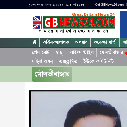
বৃহস্পতিবার, আগস্ট ৬, ২০২৬ | ২১ শ্রাবণ ১৪৩৩
Old GBNews24.com
আইন-আদালত
অপরাধ
শুভেচ্ছা বার্তা
জ
প্রেস নোট
স্বাস্থ্য
লাইফ স্টাইল
মৌলভীবাজার
ল
মহিলা অঙ্গন
এক্সক্লুসিভ
ইউকে কমিউনিটি
মৌলভীবাজার