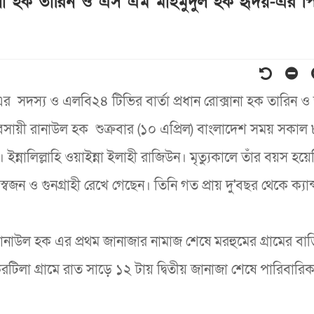
ক্সানা হক তারিন ও এস এম মাহমুদুল হক হৃদয়-এর প
ব-এর সদস্য ও এলবি২৪ টিভির বার্তা প্রধান রোক্সানা হক তারিন ও 
যবসায়ী রানাউল হক শুক্রবার (১০ এপ্রিল) বাংলাদেশ সময় সকাল
ন্নালিল্লাহি ওয়াইন্না ইলাহী রাজিউন। মৃত্যুকালে তাঁর বয়স হয়
বজন ও গুনগ্রাহী রেখে গেছেন। তিনি গত প্রায় দু'বছর থেকে ক্যান
রানাউল হক এর প্রথম জানাজার নামাজ শেষে মরহুমের গ্রামের বা
টিলা গ্রামে রাত সাড়ে ১২ টায় দ্বিতীয় জানাজা শেষে পারিবারি