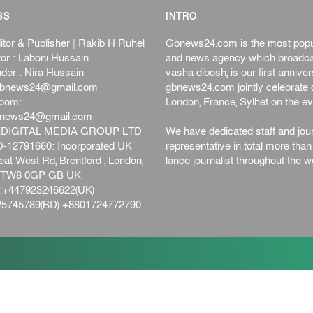
SS
INTRO
itor & Publisher | Rakib H Ruhel
Gbnews24.com is the most popul
or : Laboni Hussain
and news agency which broadca
der : Nira Hussain
vasha dibosh, is our first anniv
bnews24@gmail.com
gbnews24.com jointly celebrate o
oom:
London, France, Sylhet on the ev
bnews24@gmail.com
DIGITAL MEDIA GROUP LTD
We have dedicated staff and jour
12791660: Incorporated UK
representative in total more tha
at West Rd, Brentford , London,
lance journalist throughout the wo
d,TW8 0GP GB UK
+447923246622(UK)
5745789(BD) +8801724772790