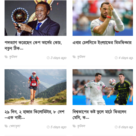
পদত্যাগ করেছেন কেপ ভার্দের কোচ,
এবার চেলসিতে ইংল্যান্ডের মিডফিল্ডার
নতুন ঠিক...
ফুটবল
ফুটবল
3 days ago
4 days ago
২৯ দিন, ২ হাজার কিলোমিটার, ৮ দেশ
বিশ্বকাপের কষ্ট ভুলে মাঠে ফিরলেন
—এক নারী...
মেসি, ক...
খেলাধুলা
ফুটবল
5 days ago
6 days ago