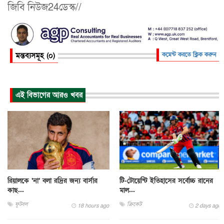
জিবি নিউজ24ডেস্ক//
মন্তব্যসমূহ (০)
কমেন্ট করতে ক্লিক করুন
এই বিভাগের আরও খবর
রিয়ালকে ‘না’ বলা রদ্রির জন্য বার্সার
টি-টোয়েন্টি ইতিহাসের সর্বোচ্চ রানের
কাছ...
মাল...
ফুটবল
ক্রিকেট
18 hours ago
2 days ago