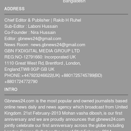
Bangladesh
ADDRESS
Chief Editor & Publisher | Rakib H Ruhel
Sub-Editor : Laboni Hussain
Co-Founder : Nira Hussain
Editor:
gbnews24@gmail.com
News Room:
news.gbnews24@gmail.com
GBN FXDIGITAL MEDIA GROUP LTD
REG:NO-12791660: Incorporated UK
1110 Great West Rd, Brentford , London,
England,TW8 0GP GB UK
PHONE:+447923246622(UK) +8801725745789(BD)
+8801724772790
INTRO
Gbnews24.com is the most popular and owned journalists based
online news daily and news agency which broadcast from United
Kingdom. 21st February-2013 Mohan vasha dibosh, is our first
anniversary and we are proudly announces that gbnews24.com
jointly celebrate our first anniversary across the globe including