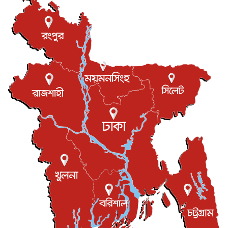
যুক্তরাজ্যে গ্রুমিং কেলেঙ্কারি : পাকিস্তানির অপরাধে অস্বস্তি...
আন্তর্জাতিক
৮ আগস্ট, ২০২৬
বিরোধ কাটিয়ে কূটনৈতিক সম্পর্ক পুনঃস্থাপন করছে মেক্সিকো ও
পের...
আন্তর্জাতিক
৮ আগস্ট, ২০২৬
এবার ওটিটিতে মুক্তি পেল ‘মালিক’
বিনোদন
৮ আগস্ট, ২০২৬
রিয়ালকে ‘না’ বলা রদ্রির জন্য বার্সার কাছে কত চাইল ম্যানসিটি
খেলাধুলা
৮ আগস্ট, ২০২৬
শিল্পকলায় চলচ্চিত্র উৎসব, বিনা মূল্যে দেখা যাবে ৬ সিনেমা
বিনোদন
৮ আগস্ট, ২০২৬
ইস্ট লন্ডন মসজিদের জুমার খুতবা : “কুরআন হোক জীবন দেখার
লেন্স...
ইসলাম ও জীবন
৭ আগস্ট, ২০২৬
সিলেটের কন্যা মোহিনী রশিদ এনওয়াইপিডির উচ্চপদস্থ কর্মকর্তা
দেশজুড়ে
৬ আগস্ট, ২০২৬