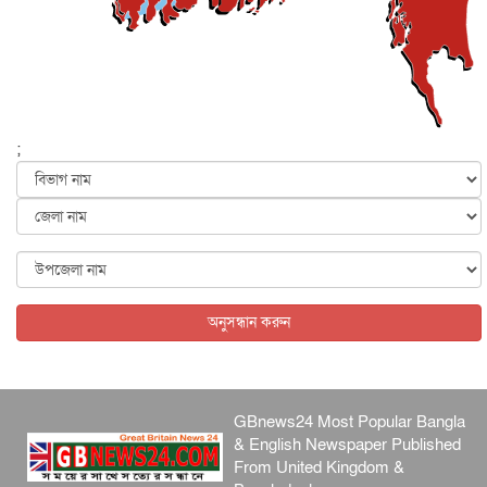
আজ থেকে সবার জন্য উন্মুক্ত জুলাই স্মৃতি জাদুঘর
জাতীয়
৬ আগস্ট, ২০২৬
ফের বন্যার আশঙ্কা, ১০ জেলায় সতর্কতা
জাতীয়
৬ আগস্ট, ২০২৬
;
জুলাইয়ের কৃতিত্ব নেওয়ার জন্য সবাই প্রতিযোগিতায় নেমেছে :
স্বর...
জাতীয়
৬ আগস্ট, ২০২৬
ফ্যাসিবাদবিরোধী আন্দোলনে হত্যাকাণ্ডের বিচার হবে স্বচ্ছ, নিরপ...
জাতীয়
৬ আগস্ট, ২০২৬
অনুসন্ধান করুন
GBnews24 Most Popular Bangla
& English Newspaper Published
From United Kingdom &