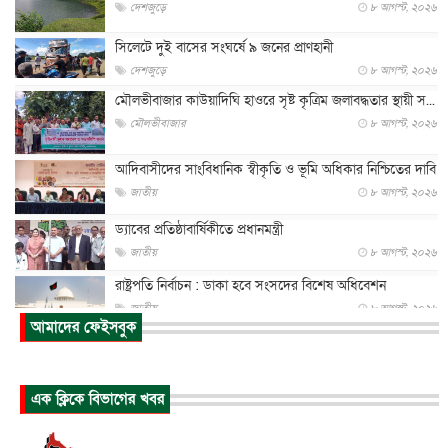
দেশজুড়ে
৮ আগস্ট, ২০২৬
সিলেটে দুই বাসের সংঘর্ষে ৯ জনের প্রাণহানী
দেশজুড়ে
৮ আগস্ট, ২০২৬
মৌলভীবাজার কাউয়াদিঘি হাওরে সৃষ্ট কৃত্রিম জলাবদ্ধতার স্থায়ী স...
মৌলভীবাজার
৮ আগস্ট, ২০২৬
আদিবাসীদের সাংবিধানিক স্বীকৃতি ও ভূমি অধিকার নিশ্চিতের দাবি
জাতীয়
৮ আগস্ট, ২০২৬
ড্যাবের প্রতিষ্ঠাবার্ষিকীতে প্রধানমন্ত্রী
জাতীয়
৮ আগস্ট, ২০২৬
রাষ্ট্রপতি নির্বাচন : ডাকা হবে সংসদের বিশেষ অধিবেশন
জাতীয়
৮ আগস্ট, ২০২৬
আমাদের ফেইসবুক
প্রধানমন্ত্রীর সঙ্গে সাক্ষাতে খুদে শিল্পী অনুশ্রী রায়ের স্বপ...
জাতীয়
৮ আগস্ট, ২০২৬
এক ক্লিকে বিভাগের খবর
পাকিস্তান-তুরস্কের সঙ্গে প্রতিরক্ষা চুক্তি সৌদি আরবকে কতটা ন...
আন্তর্জাতিক
৮ আগস্ট, ২০২৬