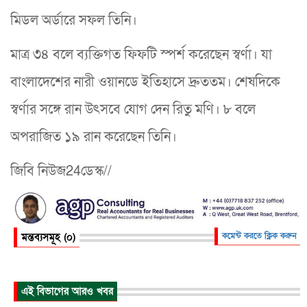
মিডল অর্ডারে সফল তিনি।
মাত্র ৩৪ বলে ব্যক্তিগত ফিফটি স্পর্শ করেছেন স্বর্ণা। যা
বাংলাদেশের নারী ওয়ানডে ইতিহাসে দ্রুততম। শেষদিকে
স্বর্ণার সঙ্গে রান উৎসবে যোগ দেন রিতু মণি। ৮ বলে
অপরাজিত ১৯ রান করেছেন তিনি।
জিবি নিউজ24ডেস্ক//
মন্তব্যসমূহ (০)
কমেন্ট করতে ক্লিক করুন
এই বিভাগের আরও খবর