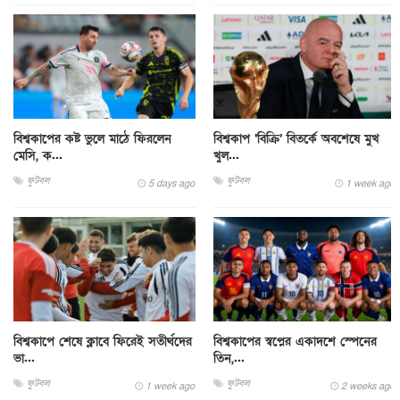
বিশ্বকাপের কষ্ট ভুলে মাঠে ফিরলেন
বিশ্বকাপ ‘বিক্রি’ বিতর্কে অবশেষে মুখ
মেসি, ক...
খুল...
ফুটবল
ফুটবল
5 days ago
1 week ago
বিশ্বকাপে শেষে ক্লাবে ফিরেই সতীর্থদের
বিশ্বকাপের স্বপ্নের একাদশে স্পেনের
ভা...
তিন,...
ফুটবল
ফুটবল
1 week ago
2 weeks ago