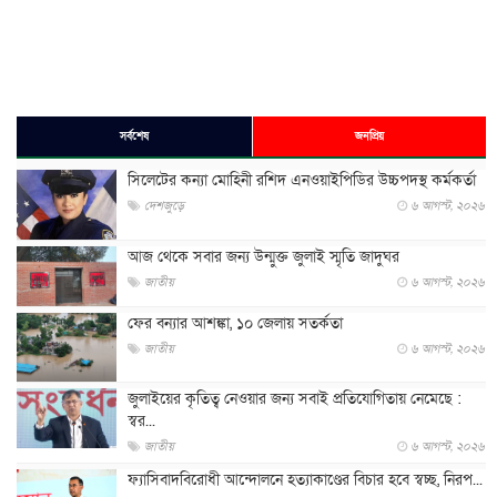
সর্বশেষ
জনপ্রিয়
সিলেটের কন্যা মোহিনী রশিদ এনওয়াইপিডির উচ্চপদস্থ কর্মকর্তা
দেশজুড়ে
৬ আগস্ট, ২০২৬
আজ থেকে সবার জন্য উন্মুক্ত জুলাই স্মৃতি জাদুঘর
জাতীয়
৬ আগস্ট, ২০২৬
ফের বন্যার আশঙ্কা, ১০ জেলায় সতর্কতা
জাতীয়
৬ আগস্ট, ২০২৬
জুলাইয়ের কৃতিত্ব নেওয়ার জন্য সবাই প্রতিযোগিতায় নেমেছে :
স্বর...
জাতীয়
৬ আগস্ট, ২০২৬
ফ্যাসিবাদবিরোধী আন্দোলনে হত্যাকাণ্ডের বিচার হবে স্বচ্ছ, নিরপ...