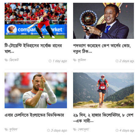
টি-টোয়েন্টি ইতিহাসের সর্বোচ্চ রানের
পদত্যাগ করেছেন কেপ ভার্দের কোচ,
মাল...
নতুন ঠিক...
ক্রিকেট
ফুটবল
1 day ago
2 days ago
এবার চেলসিতে ইংল্যান্ডের মিডফিল্ডার
২৯ দিন, ২ হাজার কিলোমিটার, ৮ দেশ
—এক নারী...
ফুটবল
খেলাধুলা
3 days ago
4 days ago