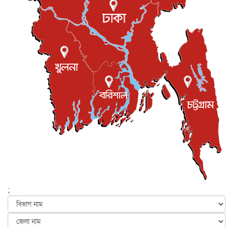
প্রধানমন্ত্রীকে সৌদি আরব সফরের আমন্ত্রণ
জাতীয়
৫ আগস্ট, ২০২৬
জুলাই গণ-অভ্যুত্থান দিবস আজ, স্মরণে দেশজুড়ে কর্মসূচি
জাতীয়
৫ আগস্ট, ২০২৬
জনগণ পরিবর্তন চেয়েছে বলেই জুলাই আন্দোলন সফল :
প্রধানমন্ত্রী
জাতীয়
৫ আগস্ট, ২০২৬
বেনজীর আহমেদের সঙ্গে পরীমনির ঘনিষ্ঠ সম্পর্ক ছিল : নাসির
মাহম...
জাতীয়
৫ আগস্ট, ২০২৬
হরমুজ নিয়ে ইরান-মার্কিন চুক্তি হতে পারে আজ : মার্কিন অর্থমন...
আন্তর্জাতিক
৫ আগস্ট, ২০২৬
পৃথিবীর দিকে আসছে বিধ্বংসী বস্তু, পারমাণবিক বোমা দিয়ে করা
হব...
;
আন্তর্জাতিক
৫ আগস্ট, ২০২৬
কেনিয়ায় ১৫ হাতির রহস্যজনক মৃত্যু, সন্দেহের মুখে কীটনাশকের
ব্...