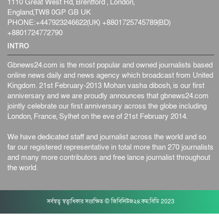
1110 Great West Rd, Brentford , London,
England,TW8 0GP GB UK
PHONE:+447923246622(UK) +8801725745789(BD)
+8801724772790
INTRO
Gbnews24.com is the most popular and owned journalists based
online news daily and news agency which broadcast from United
Kingdom. 21st February-2013 Mohan vasha dibosh, is our first
anniversary and we are proudly announces that gbnews24.com
jointly celebrate our first anniversary across the globe including
London, France, Sylhet on the eve of 21st February 2014.
We have dedicated staff and journalist across the world and so
far our registered representative in total more than 270 journalists
and many more contributors and free lance journalist throughout
the world.
সর্বস্বত্ব স্বত্বাধিকার সংরক্ষিত © জিবিনিউজ২৪.কম.বিডি 2023