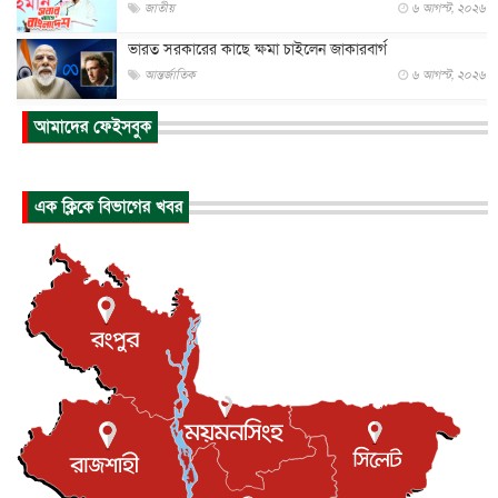
জাতীয়
৬ আগস্ট, ২০২৬
ভারত সরকারের কাছে ক্ষমা চাইলেন জাকারবার্গ
আন্তর্জাতিক
৬ আগস্ট, ২০২৬
আকাশে ট্রাম্পের হেলিকপ্টার ও যাত্রীবাহী বিমান মুখোমুখি, তদন্...
আমাদের ফেইসবুক
আন্তর্জাতিক
৬ আগস্ট, ২০২৬
হিরোশিমায় বোমা হামলার ৮১ বছর, অস্ত্রমুক্ত বিশ্বের আহ্বান জা...
এক ক্লিকে বিভাগের খবর
আন্তর্জাতিক
৬ আগস্ট, ২০২৬
যুক্তরাষ্ট্রে পারিবারিক সংঘাতে বন্দুক হামলা, নিহত ৩
আন্তর্জাতিক
৬ আগস্ট, ২০২৬
টি-টোয়েন্টি ইতিহাসের সর্বোচ্চ রানের মালিক এখন জস বাটলার
খেলাধুলা
৬ আগস্ট, ২০২৬
বস্তিতে কেটেছে শৈশব, আজ মুম্বাইয়ে দুই বাড়ির মালিক
বিনোদন
৬ আগস্ট, ২০২৬
যুক্তরাজ্যে বসবাসরত জাতীয়তাবাদী কুলাউড়াবাসীর মত বিনিময়
সভা...
ইউকে কমিউনিটি
৫ আগস্ট, ২০২৬