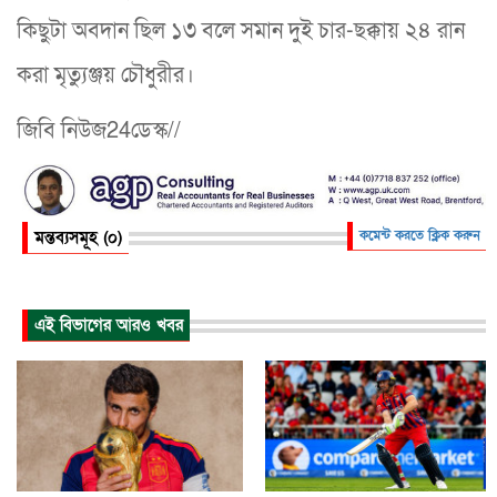
কিছুটা অবদান ছিল ১৩ বলে সমান দুই চার-ছক্কায় ২৪ রান
করা মৃত্যুঞ্জয় চৌধুরীর।
জিবি নিউজ24ডেস্ক//
মন্তব্যসমূহ (০)
কমেন্ট করতে ক্লিক করুন
এই বিভাগের আরও খবর