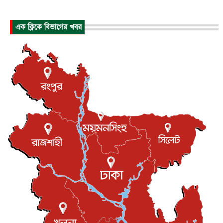
প্রধানমন্ত্রীর সঙ্গে সাক্ষাতে খুদে শিল্পী অনুশ্রী রায়ের স্বপ...
জাতীয়
৮ আগস্ট, ২০২৬
এক ক্লিকে বিভাগের খবর
পাকিস্তান-তুরস্কের সঙ্গে প্রতিরক্ষা চুক্তি সৌদি আরবকে কতটা ন...
আন্তর্জাতিক
৮ আগস্ট, ২০২৬
যুক্তরাজ্যে গ্রুমিং কেলেঙ্কারি : পাকিস্তানির অপরাধে অস্বস্তি...
আন্তর্জাতিক
৮ আগস্ট, ২০২৬
বিরোধ কাটিয়ে কূটনৈতিক সম্পর্ক পুনঃস্থাপন করছে মেক্সিকো ও
পের...
আন্তর্জাতিক
৮ আগস্ট, ২০২৬
এবার ওটিটিতে মুক্তি পেল ‘মালিক’
বিনোদন
৮ আগস্ট, ২০২৬
রিয়ালকে ‘না’ বলা রদ্রির জন্য বার্সার কাছে কত চাইল ম্যানসিটি
খেলাধুলা
৮ আগস্ট, ২০২৬
শিল্পকলায় চলচ্চিত্র উৎসব, বিনা মূল্যে দেখা যাবে ৬ সিনেমা
বিনোদন
৮ আগস্ট, ২০২৬
ইস্ট লন্ডন মসজিদের জুমার খুতবা : “কুরআন হোক জীবন দেখার