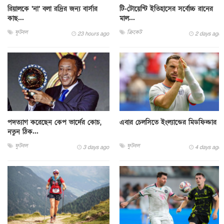
রিয়ালকে ‘না’ বলা রদ্রির জন্য বার্সার
টি-টোয়েন্টি ইতিহাসের সর্বোচ্চ রানের
কাছ...
মাল...
ফুটবল
ক্রিকেট
23 hours ago
2 days ago
পদত্যাগ করেছেন কেপ ভার্দের কোচ,
এবার চেলসিতে ইংল্যান্ডের মিডফিল্ডার
নতুন ঠিক...
ফুটবল
ফুটবল
3 days ago
4 days ago