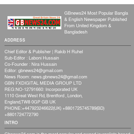
GBnews24 Most Popular Bangla
& English Newspaper Published
From United Kingdom &
Bangladesh
ADDRESS
Chief Editor & Publisher | Rakib H Ruhel
Sub-Editor : Laboni Hussain
Co-Founder : Nira Hussain
Editor:
gbnews24@gmail.com
News Room:
news.gbnews24@gmail.com
GBN FXDIGITAL MEDIA GROUP LTD
REG:NO-12791660: Incorporated UK
1110 Great West Rd, Brentford , London,
England,TW8 0GP GB UK
PHONE:+447923246622(UK) +8801725745789(BD)
+8801724772790
INTRO